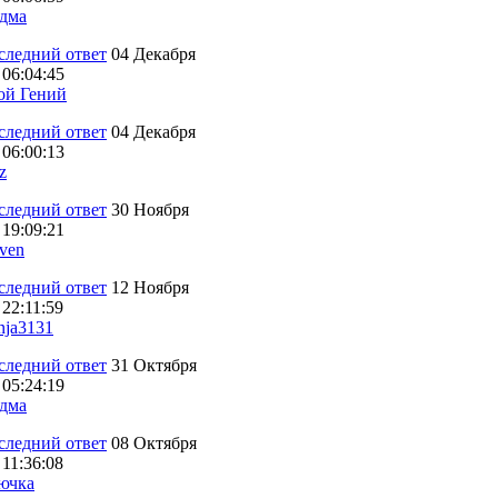
дма
04 Декабря
 06:04:45
ой Гений
04 Декабря
 06:00:13
z
30 Ноября
 19:09:21
ven
12 Ноября
 22:11:59
nja3131
31 Октября
 05:24:19
дма
08 Октября
 11:36:08
ючка