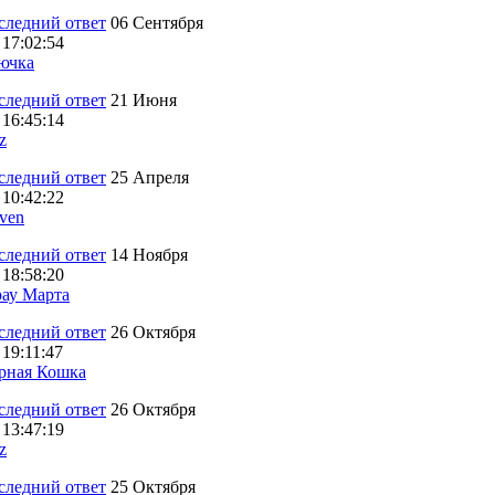
06 Сентября
 17:02:54
ючка
21 Июня
 16:45:14
z
25 Апреля
 10:42:22
ven
14 Ноября
 18:58:20
ау Марта
26 Октября
 19:11:47
рная Кошка
26 Октября
 13:47:19
z
25 Октября