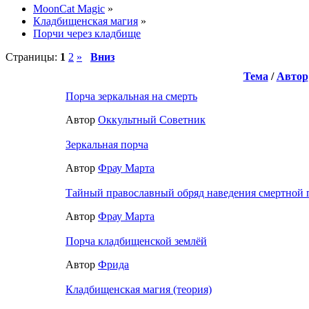
MoonCat Magic
»
Кладбищенская магия
»
Порчи через кладбище
Страницы:
1
2
»
Вниз
Тема
/
Автор
Порча зеркальная на смерть
Автор
Оккультный Советник
Зеркальная порча
Автор
Фрау Марта
Тайный православный обряд наведения смертной 
Автор
Фрау Марта
Порча кладбищенской землёй
Автор
Фрида
Кладбищенская магия (теория)