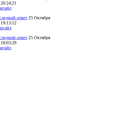
 20:24:21
игайл
25 Октября
 19:13:12
игайл
25 Октября
 18:03:29
игайл