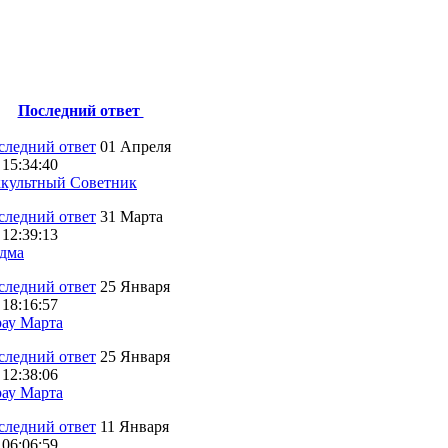
Последний ответ
01 Апреля
 15:34:40
культный Советник
31 Марта
 12:39:13
дма
25 Января
 18:16:57
ау Марта
25 Января
 12:38:06
ау Марта
11 Января
 06:06:59