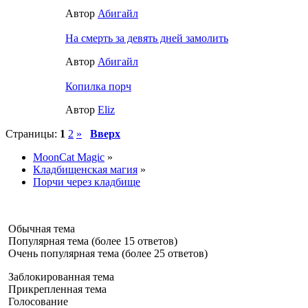
Автор
Абигайл
На смерть за девять дней замолить
Автор
Абигайл
Копилка порч
Автор
Eliz
Страницы:
1
2
»
Вверх
MoonCat Magic
»
Кладбищенская магия
»
Порчи через кладбище
Обычная тема
Популярная тема (более 15 ответов)
Очень популярная тема (более 25 ответов)
Заблокированная тема
Прикрепленная тема
Голосование