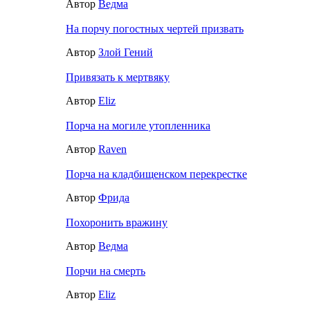
Автор
Ведма
На порчу погостных чертей призвать
Автор
Злой Гений
Привязать к мертвяку
Автор
Eliz
Порча на могиле утопленника
Автор
Raven
Порча на кладбищенском перекрестке
Автор
Фрида
Похоронить вражину
Автор
Ведма
Порчи на смерть
Автор
Eliz