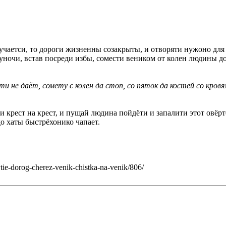
олучаетси, то дороги жизненны созакрыты, и отворяти нужоно для
уночи, встав посреди избы, сомести веником от колен людины до 
 не даёт, сомету с колен да стоп, со пяток да костей со кровя
ти крест на крест, и пущай людина пойдёти и запалити этот овёр
до хаты быстрёхонико чапает.
ie-dorog-cherez-venik-chistka-na-venik/806/