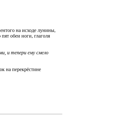
 ентого на исходе лунины,
пят обеи ноги, глаголя
ми, и тепери ему смело
ток на перекрёстине