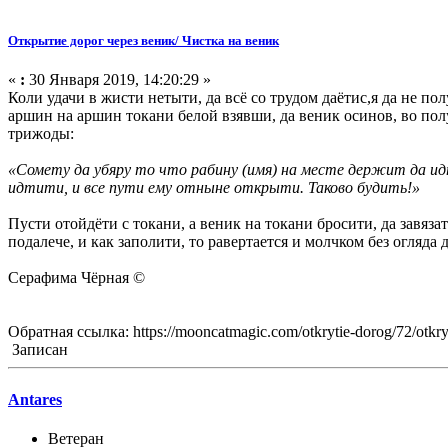
Открытие дорог через веник/ Чистка на веник
«
:
30 Января 2019, 14:20:29 »
Коли удачи в жисти нетыти, да всё со трудом даётис,я да не п
аршин на аршин токани белой взявши, да веник осинов, во пол
трижоды:
«Сомету да убяру то что рабину (имя) на месте держит да идти
идтити, и все пути ему отныне открыти. Таково будить!»
Пусти отойдёти с токани, а веник на токани бросити, да завяза
подалече, и как заполити, то равертается и молчком без огляда 
Серафима Чёрная ©
Обратная ссылка: https://mooncatmagic.com/otkrytie-dorog/72/otkryt
Записан
Antares
Ветеран