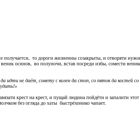
а не получаетси, то дороги жизненны созакрыты, и отворяти нужо
 веник осинов, во полуночи, встав посреди избы, сомести вени
а идти не даёт, сомету с колен да стоп, со пяток да костей со 
будить!»
завязати крест на крест, и пущай людина пойдёти и запалити этот
 молчком без огляда до хаты быстрёхонико чапает.