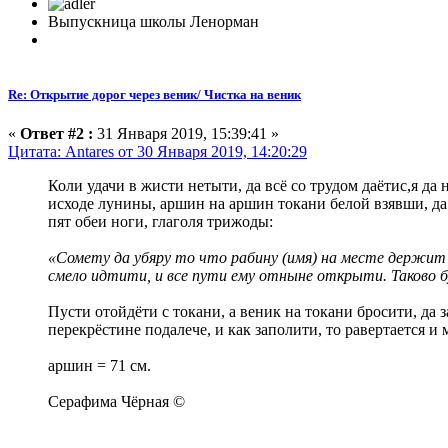
Выпускница школы Ленорман
Re: Открытие дорог через веник/ Чистка на веник
«
Ответ #2 :
31 Января 2019, 15:39:41 »
Цитата: Antares от 30 Января 2019, 14:20:29
Коли удачи в жисти нетыти, да всё со трудом даётис,я д
исходе лунины, аршин на аршин токани белой взявши, да
пят обеи ноги, глаголя трижоды:
«Сомету да убяру то что рабину (имя) на месте держит д
смело идтити, и все пути ему отныне открыти. Таково 
Пусти отойдёти с токани, а веник на токани бросити, да 
перекрёстине подалече, и как заполити, то равертается и
аршин = 71 см.
Серафима Чёрная ©