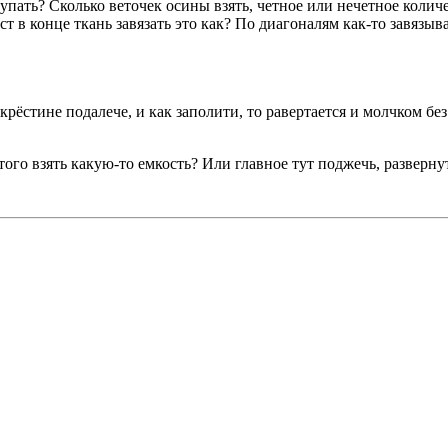
упать? Сколько веточек осины взять, четное или нечетное количе
т в конце ткань завязать это как? По диагоналям как-то завязыв
рёстине подалече, и как заполити, то равертается и молчком без
того взять какую-то емкость? Или главное тут поджечь, разверну