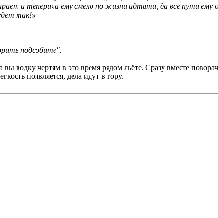
абирает и теперича ему смело по жизни идтити, да все пути е
будет так!»
орить подсобите".
 а вы водку чертям в это время рядом льёте. Сразу вместе повора
егкость появляется, дела идут в гору.