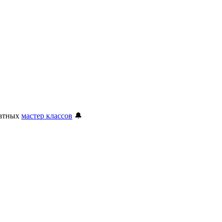
латных
мастер классов
🔔