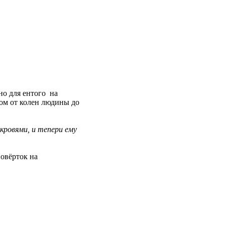
но для ентого на
ком от колен людины до
кровями, и тепери ему
 овёрток на