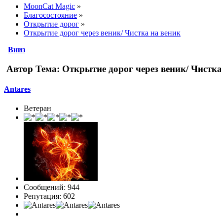
MoonCat Magic
»
Благосостояние
»
Открытие дорог
»
Открытие дорог через веник/ Чистка на веник
Вниз
Автор
Тема: Открытие дорог через веник/ Чистка
Antares
Ветеран
Сообщений: 944
Репутация: 602