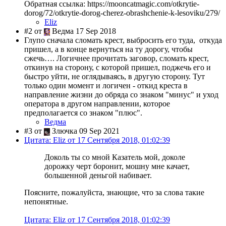
Обратная ссылка: https://mooncatmagic.com/otkrytie-
dorog/72/otkrytie-dorog-cherez-obrashchenie-k-lesoviku/279/
Eliz
#2 от
Ведма 17 Sep 2018
Глупо сначала сломать крест, выбросить его туда, откуда
пришел, а в конце вернуться на ту дорогу, чтобы
сжечь…. Логичнее прочитать заговор, сломать крест,
откинув на сторону, с которой пришел, поджечь его и
быстро уйти, не оглядываясь, в другую сторону. Тут
только один момент и логичен - откид креста в
направление жизни до обряда со знаком "минус" и уход
оператора в другом направлении, которое
предполагается со знаком "плюс".
Ведма
#3 от
Злючка 09 Sep 2021
Цитата: Eliz от 17 Сентября 2018, 01:02:39
Доколь ты со мной Казатель мой, доколе
дорожку черт боронит, мошну мне качает,
большенной деньгой набивает.
Поясните, пожалуйста, знающие, что за слова такие
непонятные.
Цитата: Eliz от 17 Сентября 2018, 01:02:39