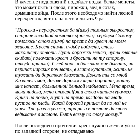
В качестве подношений подойдет водка, белые монеты,
это может быть и сдоба, пирожки, мед в сотах,
домашние яйца. После этого необходимо найти лесной
перекресток, встать на него и читать 9 раз:
"Просеки - перекрестком да я(имя) темным выкрестом,
стороне заходной поклонюсь(поклон), сердцем Самому
помолюсь: стою я(имя) на кресте да крест на моем
животе. Крест сними, судьбу подмени, стезь
махонисту отвори. Пути-дорожки меняю, путы клятые
скидаю( поломать крест и бросить на ту сторону,
откуда пришли). С сей поры в баскаках мне бывать, на
перинах царских почивать, в злате купаться, жить не
тужить да барством блажить. Доколь ты со мной
Казатель мой, доколе дорожку черт боронит, мошну
мне качает, большенной деньгой набивает. Мена ярема,
мена надела, мена отмера!(эти слова читаем громко).
Криво на ровно, гнуто на прямо, колдобы на гладь,
пустое на кладь. Какой дорогой пришел да по ней не
ушел. Три раза в уважи, три раза в поклоне да слово
ведьмачье в заслоне. Быть всему по слову моему!"
После последнего прочтения крест нужно сжечь и уйти
по западной стороне, не оглядываясь.