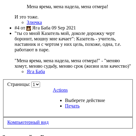
Мена ярема, мена надела, мена отмера!
И это тоже.
Злючка
#4 от
Яга Баба 09 Sep 2021
"ты со мной Казатель мой, доколе дорожку черт
боронит, мошну мне качает": Казатель - учитель,
наставник и с чертом у них цель, похоже, одна, т.е.
работают в паре.
"Мена ярема, мена надела, мена отмера!" - "меняю
хомут, меняю судьбу, меняю срок (жизни или качество)"
Яга Баба
Страницы:
Actions
Выберете действие
Печать
Компьютерный вид