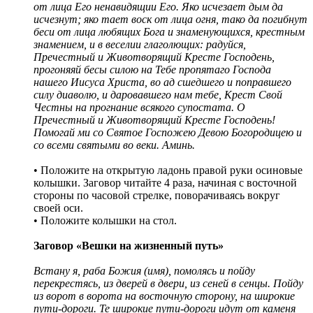
от лица Его ненавидящии Его. Яко исчезает дым да
исчезнут; яко тает воск от лица огня, тако да погибнут
беси от лица любящих Бога и знаменующихся, крестным
знамением, и в веселии глаголющих: радуйся,
Пречестный и Животворящий Кресте Господень,
прогоняяй бесы силою на Тебе пропятаго Господа
нашего Иисуса Христа, во ад сшедшего и поправшего
силу диаволю, и даровавшего нам тебе, Крест Свой
Честны на прогнание всякого супостата. О
Пречестный и Животворящий Кресте Господень!
Помогай ми со Святое Госпожею Девою Богородицею и
со всеми святыми во веки. Аминь.
• Положите на открытую ладонь правой руки осиновые
колышки. Заговор читайте 4 раза, начиная с восточной
стороны по часовой стрелке, поворачиваясь вокруг
своей оси.
• Положите колышки на стол.
Заговор «Вешки на жизненный путь»
Встану я, раба Божия (имя), помолясь и пойду
перекрестясь, из дверей в двери, из сеней в сенцы. Пойду
из ворот в ворота на восточную сторону, на широкие
пути-дороги. Те широкие пути-дороги идут от каменя