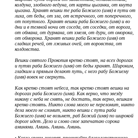
колдуна, злобного ведуна, от карты цыганки, от кнута
цыгана. Хранят вешки те раба Божиего (имя) в пути от
лиха, от беды, от зла, от встречного, от поперечного,
от попутного. Хранят вешки раба Божиего (имя) и во
дни и в темной ночи от соседа, от соседки, от ворога,
от обмана, от дурмана, от хмеля, от дури, от
оморока,
от обморока. Хранят вешки раба Божиего (имя) от
сладких речей, от лживых очей, от воровства, от
колдовства.
Вешки святого Прокопия крепко стоят, на всех дорогах
и путях раба Божиего (имя) от беды хранят. Широким,
гладким и прямым делают путь, с него рабу Божиему
(имя) вовек не свернуть.
Как крепко стоят небеса, так крепко стоят вешки на
дорогах раба Божиего (имя). Как верно, что звезду
никому с неба не снять, не достать, так верно, вешкам
крепко стоять. Никто слова моего не переломит, никто
дела моего не сломит, никто вешки с пути раба
Божиего (имя) не возьмет, раб Божий (имя) по широкой
дороге идет. Дело и слово свое запечатаю сорока
аминями. Аминь. Аминь. Аминь.
• Когда свечи догорят, прочитайте благодарственную