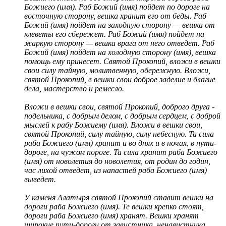
Божиего (имя). Раб Божий (имя) пойдет по дороге на
восточную сторону, вешка хранит его от беды. Раб
Божий (имя) пойдет на заходную сторону — вешка от
клеветы его сбережет. Раб Божий (имя) пойдет на
жаркую сторону — вешка врага от него отведет. Раб
Божий (имя) пойдет на холодную сторону (имя), вешка
помощь ему принесет. Святой Прокопий, вложи в вешки
свои силу тайную, молитвенную, обережную. Вложи,
святой Прокопий, в вешки свои доброе заделие и благие
дела, мастерство и ремесло.
Вложи в вешки свои, святой Прокопий, доброго друга -
подельника, с добрым делом, с добрым сердцем, с доброй
мыслей к рабу Божиему (имя). Вложи в вешки свои,
святой Прокопий, силу тайную, силу небесную. Та сила
раба Божиего (имя) хранит и во днях и в ночах, в пути-
дороге, на чужом пороге. Та сила хранит раба Божиего
(имя)
от новолетия до новолетия, от родин до годин,
час лихой отведет, из напастей раба Божиего (имя)
выведет.
У каменя Алатыря святой Прокопий ставит вешки на
дороги раба Божиего (имя). Те вешки крепко стоят,
дороги раба Божиего (имя) хранят. Вешки хранят
широкие пути-дороги от завистника, ненавистника,