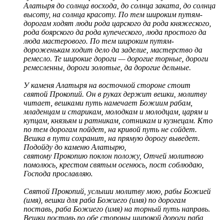
Алатыря до солнца восхода, до солнца заката, до солнца
высоту, на солнца красоту. По тем широким путям-
дорогам ходят люди рода царского да рода княжеского,
рода боярского да рода купеческого, люда простого да
люда мастерового. По тем широким путям-
дороженькам ходит дело да заделие, мастерство да
ремесло. Те широкие дороги — дорогие торные, дороги
ремесленны, дороги золотые, да дорогие дельные.
У каменя Алатыря на восточной стороне стоит
святой Прокопий. Он в руках держит вешки, молитву
читает, вешками путь намечает Божиим рабам,
младенцам и старикам, молодкам и молодцам, царям и
купцам, князьям и ратникам, сотникам и кузнецам. Кто
по тем дорогам пойдет, на кривой путь не сойдет.
Вешка в пути сохранит, на прямую дорогу выведет.
Подойду до каменю Алатырю,
святому Прокопию поклон положу, Отчей молитвою
помолюсь, крестом святым осенюсь, пост соблюдаю,
Господа прославляю.
Святой Прокопий, услыши молитву мою, рабы Божией
(имя), вешки для раба Божиего (имя) по дорогам
поставь, раба Божиего (имя) на торный путь направь.
Вешки поставь по обе стороны широкой дороги раба