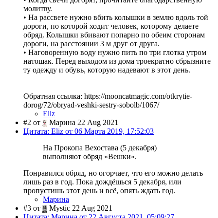
молитву.
• На рассвете нужно вбить колышки в землю вдоль той
дороги, по которой ходит человек, которому делаете
обряд. Колышки вбивают попарно по обеим сторонам
дороги, на расстоянии 3 м друг от друга.
• Наговоренную воду нужно пить по три глотка утром
натощак. Перед выходом из дома троекратно сбрызните
ту одежду и обувь, которую надевают в этот день.
Обратная ссылка: https://mooncatmagic.com/otkrytie-
dorog/72/obryad-veshki-sestry-sobolb/1067/
Eliz
#2 от
Марина 22 Aug 2021
Цитата: Eliz от 06 Марта 2019, 17:52:03
На Прокопа Вехостава (5 декабря)
выполняют обряд «Вешки».
Понравился обряд, но огорчает, что его можно делать
лишь раз в год. Пока дождёшься 5 декабря, или
пропустишь этот день и всё, опять ждать год.
Марина
#3 от
Mystic 22 Aug 2021
Цитата: Марина от 22 Августа 2021, 05:09:27