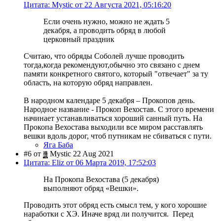
Цитата: Mystic от 22 Августа 2021, 05:16:20
Если очень нужно, можно не ждать 5
декабря, а проводить обряд в любой
церковный праздник
Считаю, что обряды Соболей лучше проводить
тогда,когда рекомендуют,обычно это связано с днем
памяти конкретного святого, который "отвечает" за ту
область, на которую обряд направлен.
В народном календаре 5 декабря – Прокопов день.
Народное название - Прокоп Вехостав. С этого времени
начинает устанавливаться хороший санный путь. На
Прокопа Вехостава выходили все миром расставлять
вешки вдоль дорог, чтоб путникам не сбиваться с пути.
Яга Баба
#6 от
Mystic 22 Aug 2021
Цитата: Eliz от 06 Марта 2019, 17:52:03
На Прокопа Вехостава (5 декабря)
выполняют обряд «Вешки».
Проводить этот обряд есть смысл тем, у кого хорошие
наработки с ХЭ. Иначе вряд ли получится. Перед