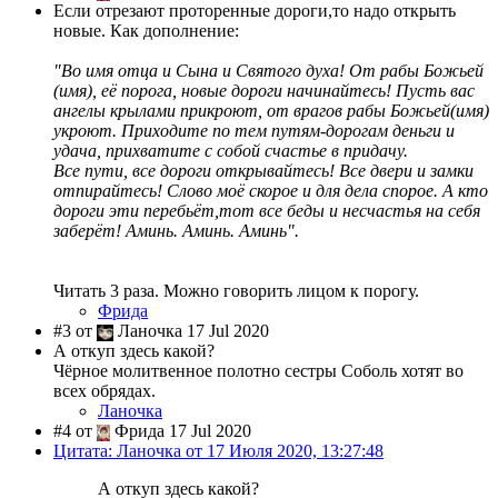
Если отрезают проторенные дороги,то надо открыть
новые. Как дополнение:
"Во имя отца и Сына и Святого духа! От рабы Божьей
(имя), её порога, новые дороги начинайтесь! Пусть вас
ангелы крылами прикроют, от врагов рабы Божьей(имя)
укроют. Приходите по тем путям-дорогам деньги и
удача, прихватите с собой счастье в придачу.
Все пути, все дороги открывайтесь! Все двери и замки
отпирайтесь! Слово моё скорое и для дела спорое. А кто
дороги эти перебьёт,тот все беды и несчастья на себя
заберёт! Аминь. Аминь. Аминь".
Читать 3 раза. Можно говорить лицом к порогу.
Фрида
#3 от
Ланочка 17 Jul 2020
А откуп здесь какой?
Чёрное молитвенное полотно сестры Соболь хотят во
всех обрядах.
Ланочка
#4 от
Фрида 17 Jul 2020
Цитата: Ланочка от 17 Июля 2020, 13:27:48
А откуп здесь какой?