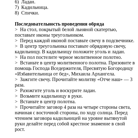
6) Ладан.
7) Кадильница.
8) Спички.
Последовательность проведения обряда
> На стол, покрытый белой льняной скатертью,
поставьте иконы треугольником.
> Перед каждой иконой поставьте свечу в подсвечнике.
> В центр треугольника поставьте обрядовую свечу,
кадильницу. В кадильницу положите уголь и ладан.
> На пол постелите черное молитвенное полотно.
> Встаньте в центр молитвенного полотна. Призовите в
помощь Господа Вседержителя, Пресвятую Богородицу
«Избавительница от бед», Михаила Архангела.
> Зажгите свечу. Прочитайте молитву «Отче наш» — 3
раза.
> Разожгите уголь и воскурите ладан.
> Возьмите кадильницу в руки.
> Встаньте в центр полотна.
> Прочитайте заговор 4 раза на четыре стороны света,
начиная с восточной стороны, по ходу солнца. Перед
чтением заговора кадильницей на уровне вытянутой
руки делайте перед собой крестное знамение в свой
рост.