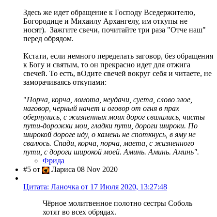
Здесь же идет обращение к Господу Вседержителю,
Богородице и Михаилу Архангелу, им откупы не
носят). Зажгите свечи, почитайте три раза "Отче наш"
перед обрядом.
Кстати, если немного переделать заговор, без обращения
к Богу и святым, то он прекрасно идет для отжига
свечей. То есть, вОдите свечей вокруг себя и читаете, не
заморачиваясь откупами:
"
Порча, корча, ломота, неудачи, суета, слово злое,
наговор, черный начет и оговор от огня в прах
обернулись, с жизненных моих дорог свалились, чисты
пути-дорожки мои, гладки пути, дороги широки. По
широкой дороге иду, о камень не споткнусь, в яму не
свалюсь. Спади, корча, порча, маета, с жизненного
пути, с дороги широкой моей. Аминь. Аминь. Аминь".
Фрида
#5 от
Лариса 08 Nov 2020
Цитата: Ланочка от 17 Июля 2020, 13:27:48
Чёрное молитвенное полотно сестры Соболь
хотят во всех обрядах.