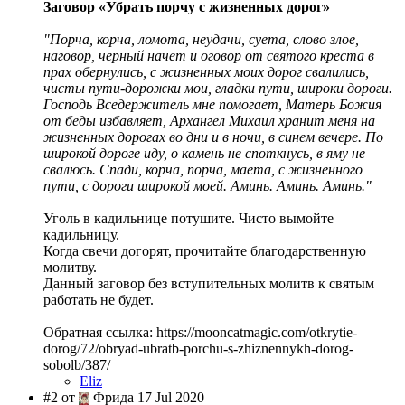
Заговор «Убрать порчу с жизненных дорог»
"Порча, корча, ломота, неудачи, суета, слово злое,
наговор, черный начет и оговор от святого креста в
прах обернулись, с жизненных моих дорог свалились,
чисты пути-дорожки мои, гладки пути, широки дороги.
Господь Вседержитель мне помогает, Матерь Божия
от беды избавляет, Архангел Михаил хранит меня на
жизненных дорогах во дни и в ночи, в синем вечере. По
широкой дороге иду, о камень не споткнусь, в яму не
свалюсь. Спади, корча, порча, маета, с жизненного
пути, с дороги широкой моей. Аминь. Аминь. Аминь."
Уголь в кадильнице потушите. Чисто вымойте
кадильницу.
Когда свечи догорят, прочитайте благодарственную
молитву.
Данный заговор без вступительных молитв к святым
работать не будет.
Обратная ссылка: https://mooncatmagic.com/otkrytie-
dorog/72/obryad-ubratb-porchu-s-zhiznennykh-dorog-
sobolb/387/
Eliz
#2 от
Фрида 17 Jul 2020