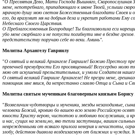
"
О Пресвятая Дево, Мати Господа Вышняго, Скоропослушная Зас
мене, непотребнаго, припадающаго к иконе Твоей, услыши скор
мрачную душу мою светом Божественныя благодати Своея и о
его, да вразумит мя на
добрыя дела и укрепит работами Ему со
Небеснаго Своего Царствия.
О Преблагословенныя Богородице! Ты благоизволила ecu нарещи
убо мене скорбнаго и не попусти погибнути мне в бездне грехов 
предстателъству поручаю себе во веки. Аминь".
Молитва Архангелу Гавриилу
"
О святый и великий Архангеле Гаврииле! Божию Престолу пр
превечней премудрости Его просвященный! Всеусердно молю тя,
мою от искушений прельстительных, и умоли Создателя нашего
О святый великий Гаврииле Архангеле! Не презри мене, грешнаг
помощник мне явися, да непрестанно славлю Отца и Сына и Св
Молитва святым мученикам благоверным князьям Борису и
"
Возвеличим чудотворцы и мученики, звезды незаходимые, сына 
человеки Божий, кровию бо вашею всю землю Российскую освят
юности Христу верою, чистотою и любовию послуживши, и кро
и нас, сущих на земли,но, яко тепли заступницы, вашим силь
неврежденными от всякаго прилога неверия и нечистоты, оград
злобу, действом диавола воздеизаемую от ближних и чуждих.