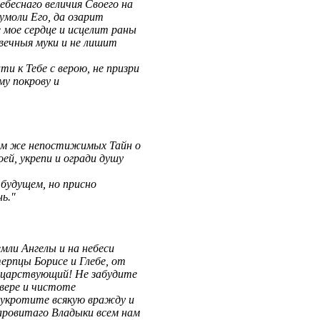
беснаго величия Своего на
умоли Его, да озарит
мое сердце и исцелит раны
 вечныя муки и не лишит
и к Тебе с верою, не призри
му покрову и
ием же непостижимых Тайн о
ей, укрепи и огради душу
 будущем, но присно
ь."
мли Ангелы и на небеси
ерпцы Борисе и Глебе, от
м царствующий! Не забудите
 вере и чистоте
, укротите всякую вражду и
аровитаго Владыки всем нам