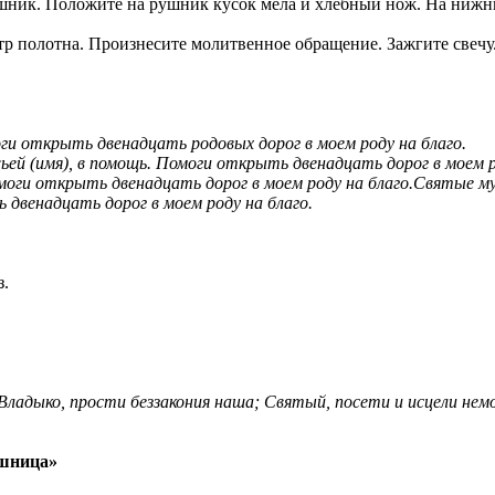
ушник. Положите на рушник кусок мела и хлебный нож. На нижн
нтр полотна. Произнесите молитвенное обращение. Зажгите свеч
оги открыть двенадцать родовых дорог в моем роду на благо.
ей (имя), в помощь. Помоги открыть двенадцать дорог в моем р
омоги открыть двенадцать дорог в
моем роду на благо.Святые му
двенадцать дорог в моем роду на благо.
з.
 Владыко, прости беззакония наша; Святый, посети и исцели нем
ушница»