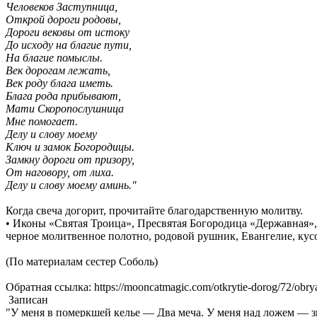
Человеков Заступница,
Открой дороги родовы,
Дороги вековы от истоку
До исходу на благие пути,
На благие помыслы.
Век дорогам лежать,
Век роду блага иметь.
Блага рода прибывают,
Мати Скоропослушница
Мне помогает.
Делу и слову моему
Ключ и замок Богородицы.
Замкну дороги от призору,
От наговору, от лиха.
Делу и слову моему аминь."
Когда свеча догорит, прочитайте благодарственную молитву.
• Иконы «Святая Троица», Пресвятая Богородица «Державная»
черное молитвенное полотно, родовой рушник, Евангелие, кус
(По материалам сестер Соболь)
Обратная ссылка: https://mooncatmagic.com/otkrytie-dorog/72/obrya
Записан
"У меня в померкшей келье — Два меча. У меня над ложем — зн