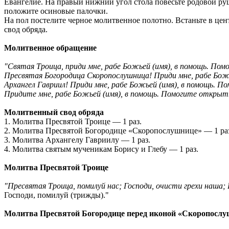
Евангелие. На правый нижний угол стола повесьте родовой р
положите осиновые палочки.
На пол постелите черное молитвенное полотно. Встаньте в це
свод обряда.
Молитвенное обращение
"Святая Троица, приди мне, рабе Божьей (имя), в помощь. Пом
Пресвятая Богородица Скоропослушница! Приди мне, рабе Божь
Архангел Гавриил! Приди мне, рабе Божьей (имя), в помощь. П
Придите мне, рабе Божьей (имя), в помощь. Помогите открыть 
Молитвенный свод обряда
1. Молитва Пресвятой Троице — 1 раз.
2. Молитва Пресвятой Богородице «Скоропослушнице» — 1 ра
3. Молитва Архангелу Гавриилу — 1 раз.
4. Молитва святым мученикам Борису и Глебу — 1 раз.
Молитва Пресвятой Троице
"Пресвятая Троица, помилуй нас; Господи, очисти грехи наша;
Господи, помилуй (трижды)."
Молитва Пресвятой Богородице перед иконой «Скоропосл