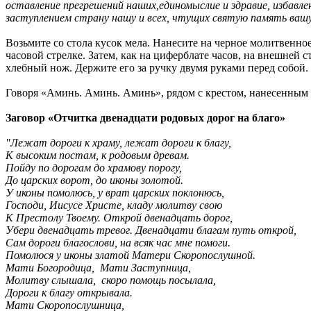
оставление прегрешений наших,единомыслие и здравие, избавл
заступлением страну нашу и всех, чтущих святую память вашу 
Возьмите со стола кусок мела. Нанесите на черное молитвенное
часовой стрелке. Затем, как на циферблате часов, на внешней с
хлебный нож. Держите его за ручку двумя руками перед собой. 
Говоря «Аминь. Аминь. Аминь», рядом с крестом, нанесенным 
Заговор «Отчитка двенадцати родовых дорог на благо»
"Лежат дороги к храму,
л
ежат дороги к благу,
К высоким постам,
к
родовым древам.
Пойду по дорогам
д
о храмову порогу,
До царских ворот, д
о иконы золотой.
У иконы помолюсь, у
врат царских поклонюсь,
Господи, Иисусе Христе,
к
ладу молитву свою
К Престолу Твоему. Открой двенадцать дорог,
У
бери двенадцать тревог.
Двенадцати благам путь открой,
Сам дороги благослови,
н
а всяк час мне помоги.
Помолюся у иконы златой
Матери Скоропослушной.
Мати Богородица,
Мати Заступница,
Молитву слышала,
с
коро помощь посылала,
Дороги к благу открывала.
Мати Скоропослушница,