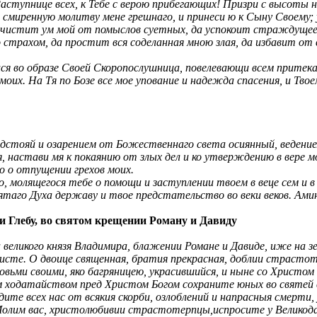
тупнице всех, к Тебе с верою прибегающих! Призри с высоты не
о смиренную молитву
мене грешнаго, и принеси ю к Сыну Своему; 
чистит ум мой от помыслов суетных, да успокоит страждущее 
 страхом, да простит вся соделанная мною злая, да избавит от
ся во образе Своей Скоропослушница, повелевающи всем притекат
моих. На Тя по Бозе все мое упование и надежда спасения, и Твое
едстояй и озарением от Божественнаго света осиянный, веден
 настави мя к покаянию от злых дел и ко утверждению в вере мо
 о отпущении грехов моих.
о, молящегося тебе о помощи и заступлении твоем в веце сем и в
ятаго Духа державу и твое предстательство во веки веков. Амин
 Глебу, во святом крещении Роману и Давиду
великого князя Владимира, блажении Романе и Давиде, иже на зе
исте. О двоице священная, братия прекрасная, доблии страстот
вьми своими, яко багряницею, украсившийся, и ныне со Христо
ным ходатайством пред Христом Богом сохраните юных во святей
ите всех нас от всякия скорби, озлоблений и напрасныя смерти
 Молим вас, христолюбивии страстотерпцы,испросите у Великод