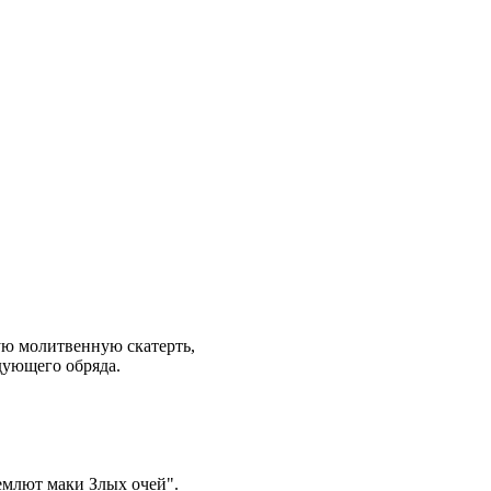
ую молитвенную скатерть,
дующего обряда.
ремлют маки Злых очей".