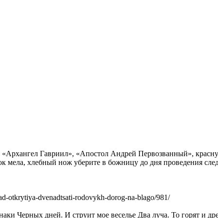
, «Архангел Гавриил», «Апостол Андрей Первозванный», красн
ок мела, хлебный нож уберите в божницу до дня проведения сле
d-otkrytiya-dvenadtsati-rodovykh-dorog-na-blago/981/
аки Черных дней. И струит мое веселье Два луча. То горят и д