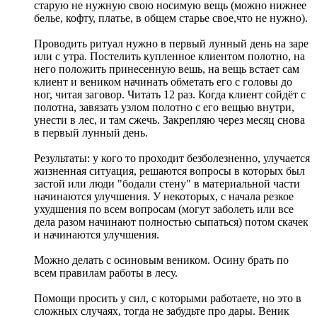
старую не нужную свою носимую вещь (можно нижнее
белье, кофту, платье, в общем старье свое,что не нужно).
Проводить ритуал нужно в первый лунный день на заре
или с утра. Постелить купленное клиентом полотно, на
него положить принесенную вешь, на вещь встает сам
клиент и веником начинать обметать его с головы до
ног, читая заговор. Читать 12 раз. Когда клиент сойдёт с
полотна, завязать узлом полотно с его вещью внутри,
унести в лес, и там сжечь. Закрепляю через месяц снова
в первый лунный день.
Результаты: у кого то проходит безболезненно, улучается
жизненная ситуация, решаются вопросы в которых был
застой или люди "бодали стену" в материальной части
начинаются улучшения. У некоторых, с начала резкое
ухудшения по всем вопросам (могут заболеть или все
дела разом начинают полностью сыпаться) потом скачек
и начинаются улучшения.
Можно делать с осиновым веником. Осину брать по
всем правилам работы в лесу.
Помощи просить у сил, с которыми работаете, но это в
сложных случаях, тогда не забудьте про дары. Веник