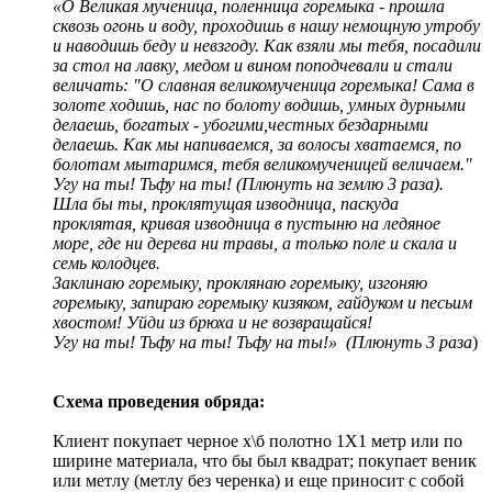
«О Великая мученица, поленница горемыка - прошла
сквозь огонь и воду, проходишь в нашу немощную утробу
и наводишь беду и невзгоду. Как взяли мы тебя, посадили
за стол на лавку, медом и вином поподчевали и стали
величать: "О славная великомученица горемыка! Сама в
золоте ходишь, нас по болоту водишь, умных дурными
делаешь, богатых - убогими,честных бездарными
делаешь. Как мы напиваемся, за волосы хватаемся, по
болотам мытаримся, тебя великомученицей величаем."
Угу на ты! Тьфу на ты! (Плюнуть на землю 3 раза).
Шла бы ты, проклятущая изводница, паскуда
проклятая, кривая изводница в пустыню на ледяное
море, где ни дерева ни травы, а только поле и скала и
семь колодцев.
Заклинаю горемыку, проклянаю горемыку, изгоняю
горемыку, запираю горемыку кизяком, гайдуком и песьим
хвостом! Уйди из брюха и не возвращайся!
Угу на ты! Тьфу на ты! Тьфу на ты!» (Плюнуть 3 раза
)
Схема проведения обряда:
Клиент покупает черное х\б полотно 1X1 метр или по
ширине материала, что бы был квадрат; покупает веник
или метлу (метлу без черенка) и еще приносит с собой