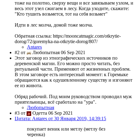
тоже на полотно, сверху вещи и все завязываем узлом, и
весь этот узел сжигаем в лесу. Когда уходите, скажите:
"Кто тушить возьмется, тот на себя возьмет"
Идти в лес молча, домой тоже молча.
Обратная ссылка: https://mooncatmagic.com/otkrytie-
dorog/72/goremyka-na-otkrytie-dorog/807/
Antares
#2 от
Любопытная 06 Sep 2021
Этот заговор из этнографических источников по
деревенской магии. Его можно просто читать, без
ритуальной части. Применяют от жизненных проблем.
В этом заговоре есть интересный момент: к Горемыке
обращаются как к одушевленному существу и изгоняют
ее из живота.
Обряд рабочий. Под моим руководством проводил муж
приятельницы, всё сработало на "ура".
Любопытная
#3 от
Одетта 06 Sep 2021
Цитата: Antares от 30 Января 2019, 14:39:15
покупает веник или метлу (метлу без
черенка)