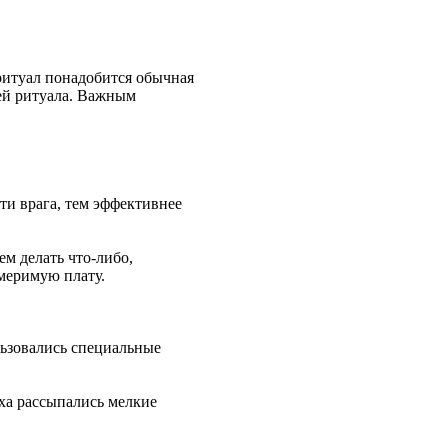
ритуал понадобится обычная
цей ритуала. Важным
ти врага, тем эффективнее
ем делать что-либо,
змеримую плату.
льзовались специальные
ха рассыпались мелкие