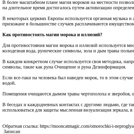
В более масштабном плане магия мороков на местности позволя
на длительное время достигалось путем активизации определ
В некоторых церквях Европы используется органная музыка и а
прихожане в большинстве случаев расплачиваются имуществом
Как противостоять магии морока и иллюзий?
Для противостояния магии морока и иллюзий используется мно
колодезная вода, рунические символы, зола и дым травы полын
В каждом конкретном случае используется своя методика, напр
символы, такие как руна Очищение и руна Дезинформация.
Если все-таки на человека был наведен морок, то в этом случ
водой.
Помещения очищаются дымом травы чертополоха и зверобоя, от
В беседах и каждодневных контактах с другими людьми, где т
использоваться для защиты мысленная визуализация зеркала, в
Обратная ссылка: https://mooncatmagic.com/omorochki-i-neproglya
Записан