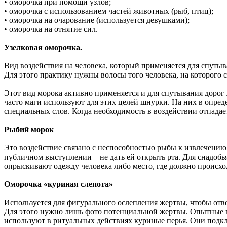
• оморочка при помощи узлов;
• оморочка с использованием частей животных (рыб, птиц);
• оморочка на очарование (используется девушками);
• оморочка на отнятие сил.
Узелковая оморочка.
Вид воздействия на человека, который применяется для спуты
Для этого практику нужны волосы того человека, на которого 
Этот вид морока активно применяется и для спутывания дорог 
часто маги используют для этих целей шнурки. На них в опре
специальных слов. Когда необходимость в воздействии отпадае
Рыбий морок
Это воздействие связано с неспособностью рыбы к извлечению
публичном выступлении – не дать ей открыть рта. Для снадобь
опрыскивают одежду человека либо место, где должно происхо
Оморочка «куриная слепота»
Используется для фигурального ослепления жертвы, чтобы отвес
Для этого нужно лишь фото потенциальной жертвы. Опытные пра
используют в ритуальных действиях куриные перья. Они подкла