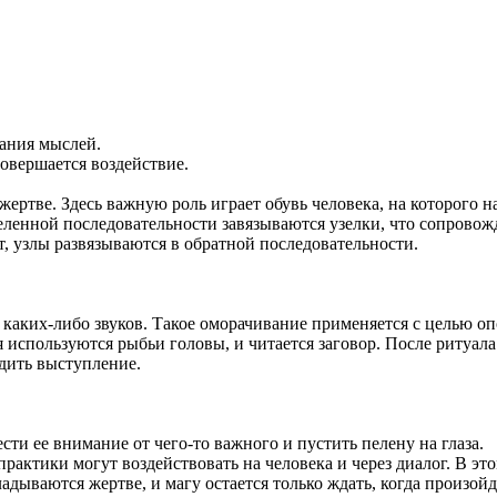
вания мыслей.
совершается воздействие.
жертве. Здесь важную роль играет обувь человека, на которого 
деленной последовательности завязываются узелки, что сопрово
т, узлы развязываются в обратной последовательности.
 каких-либо звуков. Такое оморачивание применяется с целью о
я используются рыбьи головы, и читается заговор. После ритуал
дить выступление.
ти ее внимание от чего-то важного и пустить пелену на глаза.
ктики могут воздействовать на человека и через диалог. В это
дываются жертве, и магу остается только ждать, когда произойд