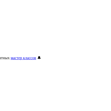
латных
мастер классов
🔔