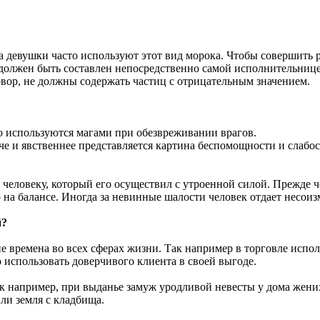
 девушки часто используют этот вид морока. Чтобы совершить 
о, должен быть составлен непосредственно самой исполнительни
говор, не должны содержать частиц с отрицательным значением.
о используются магами при обезвреживании врагов.
е и явственнее представляется картина беспомощности и слабос
 человеку, который его осуществил с утроенной силой. Прежде ч
 на балансе. Иногда за невинные шалости человек отдает несои
й?
е времена во всех сферах жизни. Так например в торговле испо
 использовать доверчивого клиента в своей выгоде.
ак например, при выданье замуж уродливой невесты у дома жени
ли земля с кладбища.