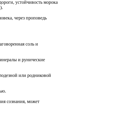
дороги, устойчивость морока
).
овека, через проповедь
аговоренная соль и
минералы и рунические
олодезной или родниковой
ью.
ия сознания, может