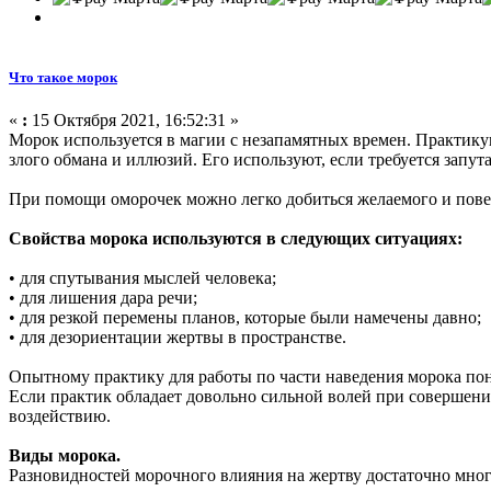
Что такое морок
«
:
15 Октября 2021, 16:52:31 »
Морок используется в магии с незапамятных времен. Практик
злого обмана и иллюзий. Его используют, если требуется запут
При помощи оморочек можно легко добиться желаемого и пове
Свойства морока используются в следующих ситуациях:
• для спутывания мыслей человека;
• для лишения дара речи;
• для резкой перемены планов, которые были намечены давно;
• для дезориентации жертвы в пространстве.
Опытному практику для работы по части наведения морока по
Если практик обладает довольно сильной волей при совершени
воздействию.
Виды морока.
Разновидностей морочного влияния на жертву достаточно мн