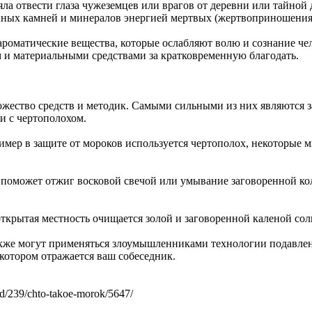
ла отвести глаза чужеземцев или врагов от деревни или тайной 
енных камней и минералов энергией мертвых (жертвоприношения
роматические вещества, которые ослабляют волю и сознание чел
 и материальными средствами за кратковременную благодать.
жество средств и методик. Самыми сильными из них являются з
и с чертополохом.
имер в защите от мороков используется чертополох, некоторые 
ае поможет отжиг восковой свечой или умывание заговоренной к
крытая местность очищается золой и заговоренной каленой сол
акже могут применяться злоумышленниками технологии подавлен
 котором отражается ваш собеседник.
d/239/chto-takoe-morok/5647/