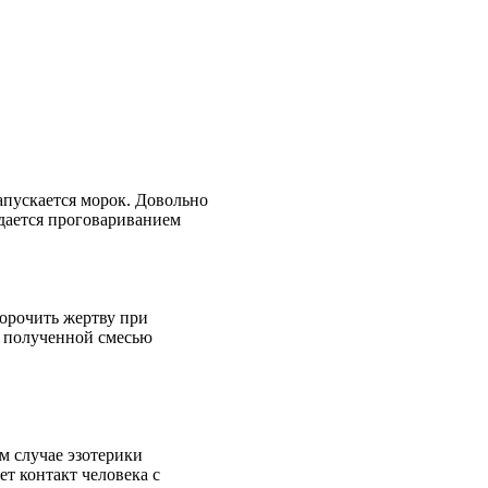
напускается морок. Довольно
ждается проговариванием
порочить жертву при
а полученной смесью
м случае эзотерики
ет контакт человека с