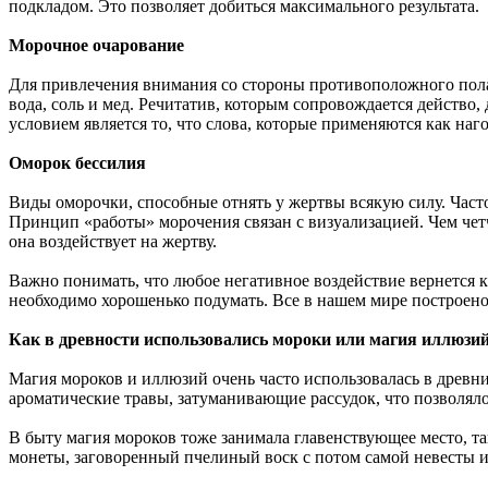
подкладом. Это позволяет добиться максимального результата.
Морочное очарование
Для привлечения внимания со стороны противоположного пола
вода, соль и мед. Речитатив, которым сопровождается действ
условием является то, что слова, которые применяются как на
Оморок бессилия
Виды оморочки, способные отнять у жертвы всякую силу. Част
Принцип «работы» морочения связан с визуализацией. Чем четч
она воздействует на жертву.
Важно понимать, что любое негативное воздействие вернется к
необходимо хорошенько подумать. Все в нашем мире построено
Как в древности использовались мороки или магия иллюзи
Магия мороков и иллюзий очень часто использовалась в древни
ароматические травы, затуманивающие рассудок, что позволяло
В быту магия мороков тоже занимала главенствующее место, т
монеты, заговоренный пчелиный воск с потом самой невесты и