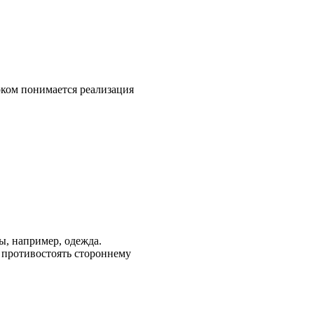
оком понимается реализация
ы, например, одежда.
в противостоять стороннему