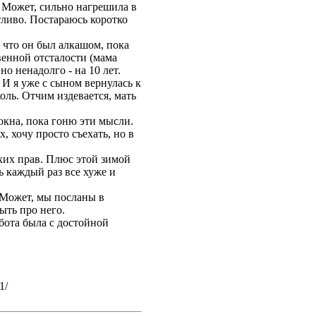
. Может, сильно нагрешила в
тливо. Постараюсь коротко
 что он был алкашом, пока
венной отсталости (мама
но ненадолго - на 10 лет.
 И я уже с сыном вернулась к
оль. Отчим издевается, мать
окна, пока гоню эти мысли.
, хочу просто съехать, но в
аких прав. Плюс этой зимой
ь каждый раз все хуже и
. Может, мы посланы в
быть про него.
бота была с достойной
1/