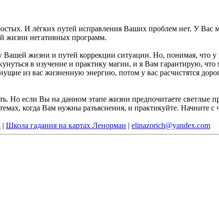
простых. И лёгких путей исправления Ваших проблем нет. У Вас
ой жизни негативных программ.
у Вашей жизни и путей коррекции ситуации. Но, понимая, что 
кунуться в изучение и практику магии, и я Вам гарантирую, что 
янущие из вас жизненную энергию, потом у вас расчистятся доро
. Но если Вы на данном этапе жизни предпочитаете светлые пр
емах, когда Вам нужны разъяснения, и практикуйте. Начните с ч
ч
|
Школа гадания на картах Ленорман
|
elinazorich@yandex.com