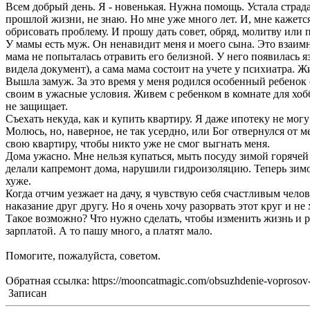
Всем добрый день. Я - новенькая. Нужна помощь. Устала страда
прошлой жизни, не знаю. Но мне уже много лет. И, мне кажется
обрисовать проблему. И прошу дать совет, обряд, молитву или 
У мамы есть муж. Он ненавидит меня и моего сына. Это взаимн
мама не попыталась отравить его белизной. У него появилась я
видела документ), а сама мама состоит на учете у психиатра. Жи
Вышла замуж. За это время у меня родился особенный ребенок 
своим в ужасные условия. Живем с ребенком в комнате для хобб
не защищает.
Съехать некуда, как и купить квартиру. Я даже ипотеку не мог
Молюсь, но, наверное, не так усердно, или Бог отвернулся от м
свою квартиру, чтобы никто уже не смог выгнать меня.
Дома ужасно. Мне нельзя купаться, мыть посуду зимой горячей
делали капремонт дома, нарушили гидроизоляцию. Теперь зимой 
хуже.
Когда отчим уезжает на дачу, я чувствую себя счастливым челов
наказание друг другу. Но я очень хочу разорвать этот круг и не
Такое возможно? Что нужно сделать, чтобы изменить жизнь и р
зарплатой. А то пашу много, а платят мало.
Помогите, пожалуйста, советом.
Обратная ссылка: https://mooncatmagic.com/obsuzhdenie-voprosov-p
Записан