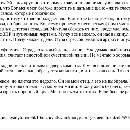
ть. Жизнь - круг, по которому я хожу и никак не могу вырваться
, что Бог меня мог бы уже простить и дать мне шанс - жить счас
псалом, которые помогли бы.
о, потому что зло порождает зло. В детстве было тяжело, потому
зва, он бросил пить. Ко всему прочему, у него легкая форма умст
знь с детства несладкая. Мечтала сбежать от них, вроде удалось, 
с ЗПР и аутичными чертами. Мужу все надоело, он нас выкинул.
итов. Плачу каждый день. Из-за стрессов развился артроз и опух
у оформить. Страдаю каждый день, сил нет. Уже думаю выйти из 
еня, считает недостойной счастливой жизни. Не мечтаю о хоромах
 водой, нельзя открывать дверь комнаты. У меня в доме нет ник
стены ледяные, образуется конденсат, в итоге - плесень. То ест
еком, но длится это недолго. Он не мой отец, я его не выбирала
 хочу, чтобы он был частью моей жизни. Я хочу жить без него, за
азорвать порочный круг. Мечтаю съехать от них. Если бы еще ра
o-snyatiyu-porchi/19/razorvatb-zamknutyy-krug-izmenitb-zhiznb/555