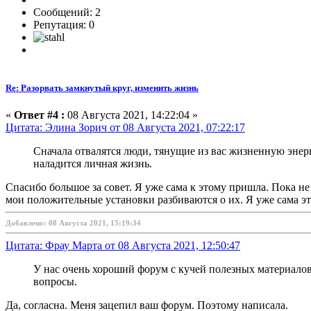
Сообщений: 2
Репутация: 0
Re: Разорвать замкнутый круг, изменить жизнь
«
Ответ #4 :
08 Августа 2021, 14:22:04 »
Цитата: Элина Зорич от 08 Августа 2021, 07:22:17
Сначала отвалятся люди, тянущие из вас жизненную энерг
наладится личная жизнь.
Спасибо большое за совет. Я уже сама к этому пришла. Пока не
мои положительные установки разбиваются о их. Я уже сама эт
Добавлено: 08 Августа 2021, 15:19:34
Цитата: Фрау Марта от 08 Августа 2021, 12:50:47
У нас очень хороший форум с кучей полезных материалов 
вопросы.
Да, согласна. Меня зацепил ваш форум. Поэтому написала.