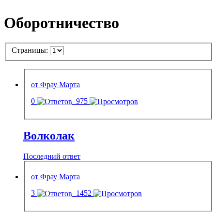
Оборотничество
Страницы:
от Фрау Марта
0
975
Волколак
Последний ответ
от Фрау Марта
3
1452