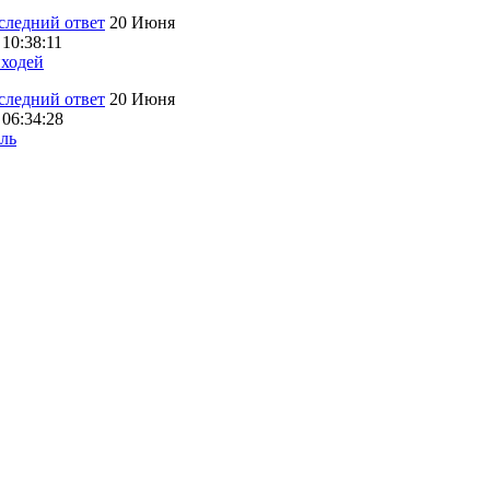
20 Июня
 10:38:11
ходей
20 Июня
 06:34:28
ль