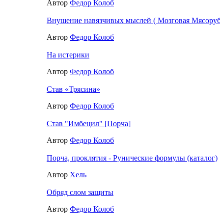
Автор
Федор Колоб
Внушение навязчивых мыслей ( Мозговая Мясоруб
Автор
Федор Колоб
На истерики
Автор
Федор Колоб
Став «Трясина»
Автор
Федор Колоб
Став "Имбецил" [Порча]
Автор
Федор Колоб
Порча, проклятия - Рунические формулы (каталог)
Автор
Хель
Обряд слом защиты
Автор
Федор Колоб