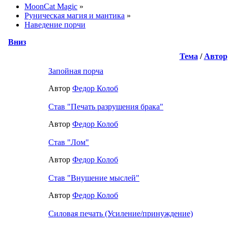
MoonCat Magic
»
Руническая магия и мантика
»
Наведение порчи
Вниз
Тема
/
Автор
Запойная порча
Автор
Федор Колоб
Став "Печать разрушения брака"
Автор
Федор Колоб
Став "Лом"
Автор
Федор Колоб
Став "Внушение мыслей"
Автор
Федор Колоб
Силовая печать (Усиление/принуждение)