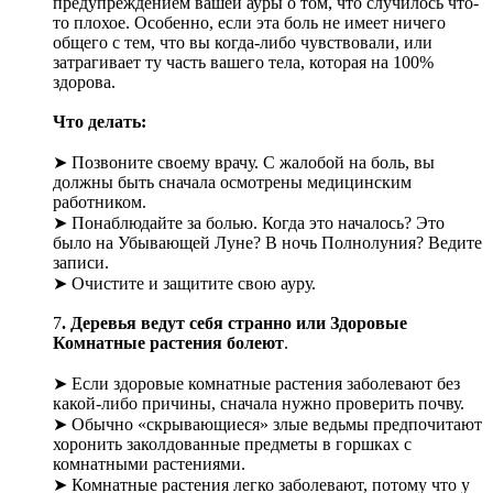
предупреждением вашей ауры о том, что случилось что-
то плохое. Особенно, если эта боль не имеет ничего
общего с тем, что вы когда-либо чувствовали, или
затрагивает ту часть вашего тела, которая на 100%
здорова.
Что делать:
➤ Позвоните своему врачу. С жалобой на боль, вы
должны быть сначала осмотрены медицинским
работником.
➤ Понаблюдайте за болью. Когда это началось? Это
было на Убывающей Луне? В ночь Полнолуния? Ведите
записи.
➤ Очистите и защитите свою ауру.
7
. Деревья ведут себя странно или Здоровые
Комнатные растения болеют
.
➤ Если здоровые комнатные растения заболевают без
какой-либо причины, сначала нужно проверить почву.
➤ Обычно «скрывающиеся» злые ведьмы предпочитают
хоронить заколдованные предметы в горшках с
комнатными растениями.
➤ Комнатные растения легко заболевают, потому что у