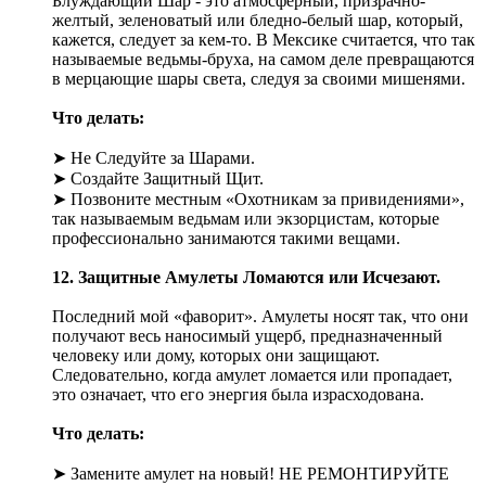
Блуждающий Шар - это атмосферный, призрачно-
желтый, зеленоватый или бледно-белый шар, который,
кажется, следует за кем-то. В Мексике считается, что так
называемые ведьмы-бруха, на самом деле превращаются
в мерцающие шары света, следуя за своими мишенями.
Что делать:
➤ Не Следуйте за Шарами.
➤ Создайте Защитный Щит.
➤ Позвоните местным «Охотникам за привидениями»,
так называемым ведьмам или экзорцистам, которые
профессионально занимаются такими вещами.
12. Защитные Амулеты Ломаются или Исчезают.
Последний мой «фаворит». Амулеты носят так, что они
получают весь наносимый ущерб, предназначенный
человеку или дому, которых они защищают.
Следовательно, когда амулет ломается или пропадает,
это означает, что его энергия была израсходована.
Что делать:
➤ Замените амулет на новый! НЕ РЕМОНТИРУЙТЕ