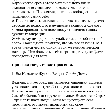
Кармическое бремя этого материального плана
становится все тяжелее, поскольку мы все еще
настаиваем на Проклятии, а не на освобождении и
исцелении самих себя.
➤ Проклятие - это активная попытка «согнуть» чужую
свободную волю. Это нарушение высшего духовного
Закона приводит к мгновенному снижению наших
духовных вибраций.
➤ «Никому не вреди, поступай, согласно собственной
воле». Пожалуйста, помните, что мы все связаны. Мы
все являемся частью одной и той же энергетической
матрицы. Чем больше мы её «черним», тем хуже будут
последствия для всех.
Признаки того, что Вас Прокляли.
1. Вы Находите Жуткие Вещи в Своём Доме.
Ведьмы, для которых вы являетесь мишенью, должны
установить контакт, чтобы продуктивно вас проклясть.
Для этого им нужно использовать несколько способов.
Самый обычный инструмент Темных Ведьм - это Страх.
Страх связывает людей. Если вы чувствуете себя
проклятым, это может произойти как само-
исполняющееся пророчество. С психологической точки