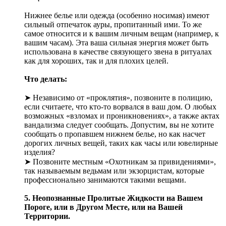
Нижнее белье или одежда (особенно носимая) имеют
сильный отпечаток ауры, пропитанный ими. То же
самое относится и к вашим личным вещам (например, к
вашим часам). Эта ваша сильная энергия может быть
использована в качестве связующего звена в ритуалах
как для хороших, так и для плохих целей.
Что делать:
➤ Независимо от «проклятия», позвоните в полицию,
если считаете, что кто-то ворвался в ваш дом. О любых
возможных «взломах и проникновениях», а также актах
вандализма следует сообщать. Допустим, вы не хотите
сообщать о пропавшем нижнем белье, но как насчет
дорогих личных вещей, таких как часы или ювелирные
изделия?
➤ Позвоните местным «Охотникам за привидениями»,
так называемым ведьмам или экзорцистам, которые
профессионально занимаются такими вещами.
5. Неопознанные Пролитые Жидкости на Вашем
Пороге, или в Другом Месте, или на Вашей
Территории.