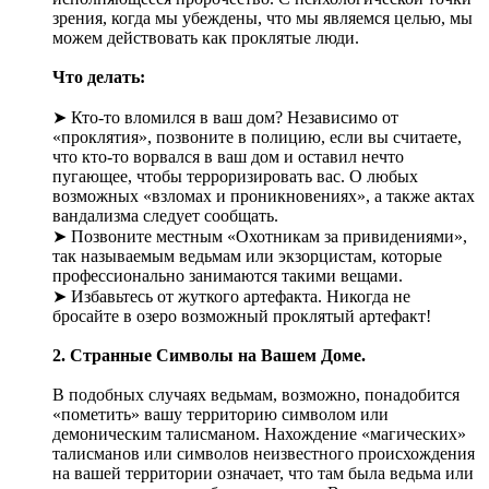
зрения, когда мы убеждены, что мы являемся целью, мы
можем действовать как проклятые люди.
Что делать:
➤ Кто-то вломился в ваш дом? Независимо от
«проклятия», позвоните в полицию, если вы считаете,
что кто-то ворвался в ваш дом и оставил нечто
пугающее, чтобы терроризировать вас. О любых
возможных «взломах и проникновениях», а также актах
вандализма следует сообщать.
➤ Позвоните местным «Охотникам за привидениями»,
так называемым ведьмам или экзорцистам, которые
профессионально занимаются такими вещами.
➤ Избавьтесь от жуткого артефакта. Никогда не
бросайте в озеро возможный проклятый артефакт!
2. Странные Символы на Вашем Доме.
В подобных случаях ведьмам, возможно, понадобится
«пометить» вашу территорию символом или
демоническим талисманом. Нахождение «магических»
талисманов или символов неизвестного происхождения
на вашей территории означает, что там была ведьма или