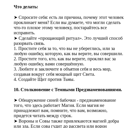
Что делать:
➤ Спросите себя: есть ли причина, почему этот человек
проклинает меня? Если вы думаете, что могли сделать
что-то плохое этому человеку, постарайтесь все
исправить.
➤ Сделайте «прощающий ритуал». Это лучший способ
разорвать связь.
1. Простите себя за то, что вы не убереглись, или за
любую ошибку, которую, как вы верите, вы совершили.
2. Простите того, кто, как вы верите, проклял вас за
любую ошибку, вами совершённую.
3. Любите и заключите в объятия себя и весь мир,
создавая вокруг себя мощный щит Света.
4. Создайте Щит против Тьмы.
10. Столкновение с Темными Предзнаменованиями.
➤ Обнаружение синей бабочки - предзнаменование
того, что здесь работает Магия. Если магия не
принадлежит вам, помните, что вам, возможно,
придется читать между строк.
➤ Вороны и Совы также привлекаются магией добра
или зла. Если сова гудит до рассвета или ворон