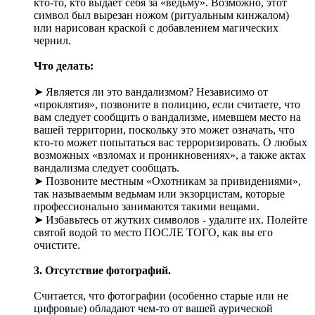
кто-то, кто выдает себя за «ведьму». Возможно, этот
символ был вырезан ножом (ритуальным кинжалом)
или нарисован краской с добавлением магических
чернил.
Что делать:
➤ Является ли это вандализмом? Независимо от
«проклятия», позвоните в полицию, если считаете, что
вам следует сообщить о вандализме, имевшем место на
вашей территории, поскольку это может означать, что
кто-то может попытаться вас терроризировать. О любых
возможных «взломах и проникновениях», а также актах
вандализма следует сообщать.
➤ Позвоните местным «Охотникам за привидениями»,
так называемым ведьмам или экзорцистам, которые
профессионально занимаются такими вещами.
➤ Избавьтесь от жутких символов - удалите их. Полейте
святой водой то место ПОСЛЕ ТОГО, как вы его
очистите.
3. Отсутствие фотографий.
Считается, что фотографии (особенно старые или не
цифровые) обладают чем-то от вашей аурической