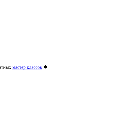
латных
мастер классов
🔔