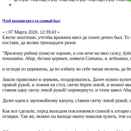
Чтоб вражин квел да сонный был
«
:
07 Марта 2020, 12:39:43 »
Ежели захотиши, учтобы вражина квел да сонен денно был. То 
постави, да молви тринадцати разов:
"Вражину рабину (имя)
не хороню,
а сон вечн на няго сажу, бу
понимати. Абар, бесина церквен,
имянем Сатаны, я,
ведимина, 
и исходи из церквины, да во избину ко себе чапаи молоча, да бе
Зашли правильно в церковь, поздоровались. Далее нужно купить
правой рукой, и ложим на стол, свечи берем левой, и можно мы
ставим одну свечу левой рукой! перевернуто, и чтим замол Аб
Далее идем к заупокойному кануну, ставим свечу левой рукой, 
Как все сделали, перед выходом поклоняемся спиной к алтарю 
оглядки. Так же, можно на выходе икону николая хулить, тем 