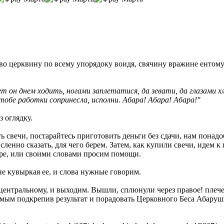
во церквину по всему упорядоку воидя, свячину вражине ентому
дет он днем ходить, ногами заплетатися, да зевати,
да глазами
х
тобе работки сопринесла, исполни. Абара! Абара! Абара!"
з оглядку.
 свечи, постарайтесь приготовить деньги без сдачи, нам понадо
сленно сказать, для чего берем. Затем, как купили свечи, идем к
аре, или своими словами просим помощи.
не кувыркая ее, и слова нужные говорим.
центральному, и выходим. Вышли, сплюнули через правое! плече 
самым подкрепив результат и порадовать Церковного Беса Абаруш