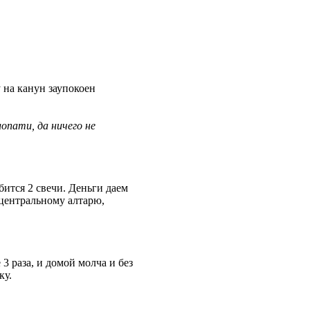
 на канун заупокоен
лопати,
да ничего не
бится 2 свечи. Деньги даем
 центральному алтарю,
3 раза, и домой молча и без
ку.