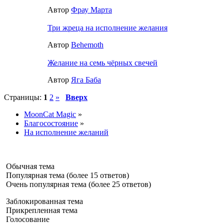
Автор
Фрау Марта
Три жреца на исполнение желания
Автор
Behemoth
Желание на семь чёрных свечей
Автор
Яга Баба
Страницы:
1
2
»
Вверх
MoonCat Magic
»
Благосостояние
»
На исполнение желаний
Обычная тема
Популярная тема (более 15 ответов)
Очень популярная тема (более 25 ответов)
Заблокированная тема
Прикрепленная тема
Голосование