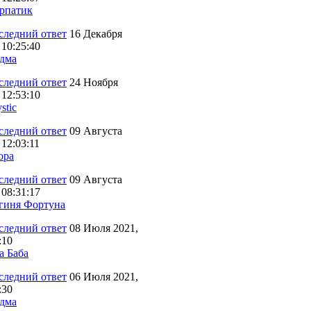
рпатик
16 Декабря
 10:25:40
дма
24 Ноября
 12:53:10
stic
09 Августа
 12:03:11
opa
09 Августа
 08:31:17
гиня Фортуна
08 Июля 2021,
:10
а Баба
06 Июля 2021,
:30
дма