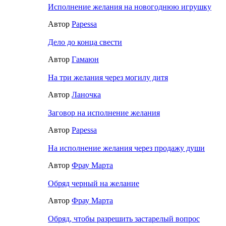
Исполнение желания на новогоднюю игрушку
Автор
Papessa
Дело до конца свести
Автор
Гамаюн
На три желания через могилу дитя
Автор
Ланочка
Заговор на исполнение желания
Автор
Papessa
На исполнение желания через продажу души
Автор
Фрау Марта
Обряд черный на желание
Автор
Фрау Марта
Обряд, чтобы разрешить застарелый вопрос