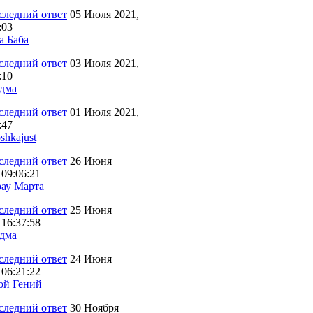
05 Июля 2021,
:03
а Баба
03 Июля 2021,
:10
дма
01 Июля 2021,
:47
shkajust
26 Июня
 09:06:21
ау Марта
25 Июня
 16:37:58
дма
24 Июня
 06:21:22
ой Гений
30 Ноября