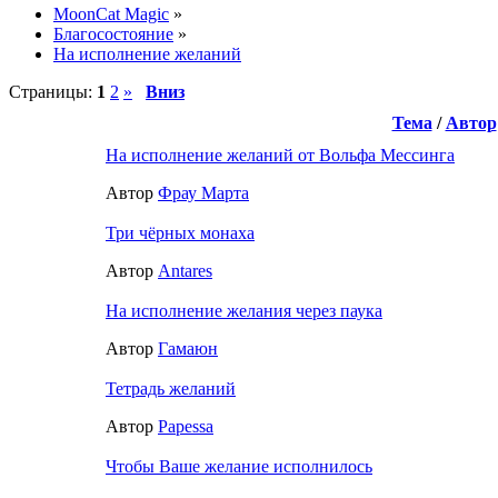
MoonCat Magic
»
Благосостояние
»
На исполнение желаний
Страницы:
1
2
»
Вниз
Тема
/
Автор
На исполнение желаний от Вольфа Мессинга
Автор
Фрау Марта
Три чёрных монаха
Автор
Antares
На исполнение желания через паука
Автор
Гамаюн
Тетрадь желаний
Автор
Papessa
Чтобы Ваше желание исполнилось