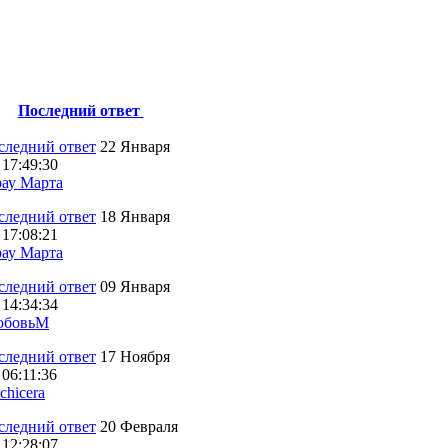
Последний ответ
22 Января
 17:49:30
ау Марта
18 Января
 17:08:21
ау Марта
09 Января
 14:34:34
юбовьМ
17 Ноября
 06:11:36
chicera
20 Февраля
 12:28:07