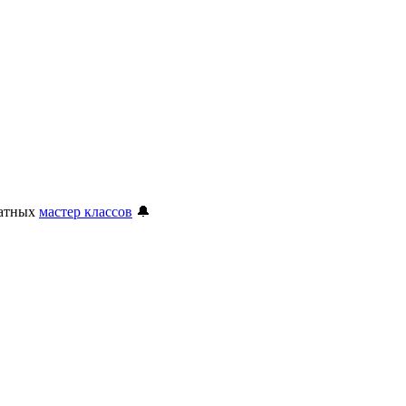
латных
мастер классов
🔔