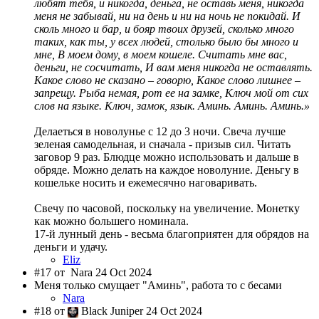
любят тебя, и никогда, деньга, не оставь меня, никогда
меня не забывай, ни на день и ни на ночь не покидай. И
сколь много и бар, и бояр твоих друзей, сколько много
таких, как ты, у всех людей, столько было бы много и
мне, В моем дому, в моем кошеле. Считать мне вас,
деньги, не сосчитать, И вам меня никогда не оставлять.
Какое слово не сказано – говорю, Какое слово лишнее –
запрещу. Рыба немая, рот ее на замке, Ключ мой от сих
слов на языке. Ключ, замок, язык. Аминь. Аминь. Аминь.»
Делаеться в новолунье с 12 до 3 ночи. Свеча лучше
зеленая cамодельная, и сначала - призыв сил. Читать
заговор 9 раз. Блюдце можно использовать и дальше в
обряде. Можно делать на каждое новолуние. Деньгу в
кошельке носить и ежемесячно наговаривать.
Свечу по часовой, поскольку на увеличение. Монетку
как можно большего номинала.
17-й лунный день - весьма благоприятен для обрядов на
деньги и удачу.
Eliz
#17 от
Nara 24 Oct 2024
Меня только смущает "Аминь", работа то с бесами
Nara
#18 от
Black Juniper 24 Oct 2024