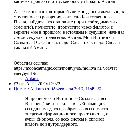
вас всех прощаю и отпускаю на Суд Божий. Аминь
А все те энергии, которые были мне даны изначально, в
момент моего рождения, согласно Божественного
Плана, найдите, восстановите ( при необходимости -
замените), почистите, пропустите через фильтры и
верните мне в прошлом, настоящем и будущим, начиная
с этой секунды и навсегда. Аминь. Мой Истинный
Создатель! Сделай как надо! Сделай как надо! Сделай
как надо! Аминь.
Обратная ссылка:
https://mooncatmagic.com/molitvy/89/molitva-na-vozvrat-
energiy/819/
Antares
#2 от
Alisia 20 Oct 2022
Цитата: Antares от 02 Февраля 2019, 11:49:20
Я прошу моего Истинного Создателя, все
Высшие Светлые силы, в чьей помощи я
сегодня нуждаюсь, собрать со всего моего
энерго-информационного пространства, с
ауры, биополя, со всех систем и органов,
вплоть до внутриядерного,