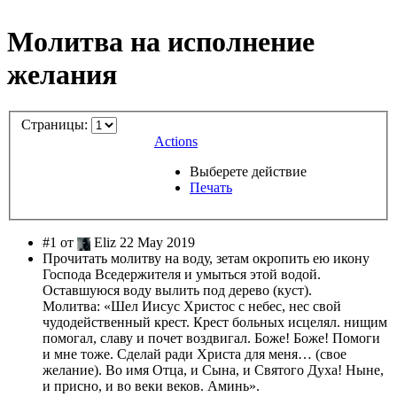
Молитва на исполнение
желания
Страницы:
Actions
Выберете действие
Печать
#1 от
Eliz 22 May 2019
Прочитать молитву на воду, зетам окропить ею икону
Господа Вседержителя и умыться этой водой.
Оставшуюся воду вылить под дерево (куст).
Молитва: «Шел Иисус Христос с небес, нес свой
чудодейственный крест. Крест больных исцелял. нищим
помогал, славу и почет воздвигал. Боже! Боже! Помоги
и мне тоже. Сделай ради Христа для меня… (свое
желание). Во имя Отца, и Сына, и Святого Духа! Ныне,
и присно, и во веки веков. Аминь».