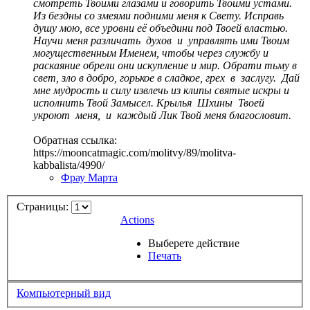
смотреть Твоими глазами и говорить Твоими устами.
Из бездны со змеями подними меня к Свету. Исправь
душу мою, все уровни её объедини под Твоей властью.
Научи меня различать духов и управлять ими Твоим
могущественным Именем, чтобы через службу и
раскаяние обрели они искупление и мир. Обрати тьму в
свет, зло в добро, горькое в сладкое, грех в заслугу. Дай
мне мудрость и силу извлечь из клипы святые искры и
исполнить Твой Замысел. Крылья Шхины Твоей
укроют меня, и каждый Лик Твой меня благословит.
Обратная ссылка:
https://mooncatmagic.com/molitvy/89/molitva-
kabbalista/4990/
Фрау Марта
Страницы:
Actions
Выберете действие
Печать
Компьютерный вид