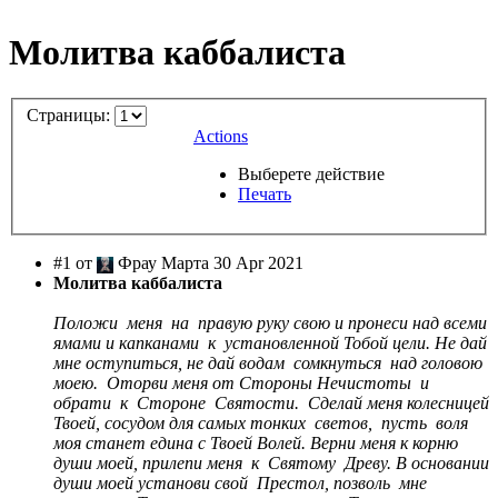
Молитва каббалиста
Страницы:
Actions
Выберете действие
Печать
#1 от
Фрау Марта 30 Apr 2021
Молитва каббалиста
Положи меня на правую руку свою и пронеси над всеми
ямами и капканами к установленной Тобой цели. Не дай
мне оступиться, не дай водам сомкнуться над головою
моею. Оторви меня от Стороны Нечистоты и
обрати к Стороне Святости. Сделай меня колесницей
Твоей, сосудом для самых тонких светов, пусть воля
моя станет едина с Твоей Волей. Верни меня к корню
души моей, прилепи меня к Святому Древу. В основании
души моей установи свой Престол, позволь мне