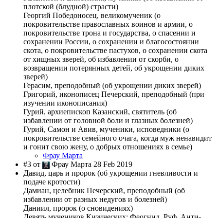
плотской (блудной) страсти)
Георгий Победоносец, великомученик (о
покровительстве православных воинов и армии, о
покровительстве трона и государства, о спасении и
сохранении России, о сохранении и благосостоянии
скота, о покровительстве пастухов, о сохранении скота
от хищных зверей, об избавлении от скорби, о
возвращении потерянных детей, об укрощении диких
зверей)
Герасим, преподобный (об укрощении диких зверей)
Григорий, иконописец Печерский, преподобный (при
изучении иконописания)
Гурий, архиепископ Казанский, святитель (об
избавлении от головной боли и глазных болезней)
Гурий, Самон и Авив, мученики, исповедники (о
покровительстве семейного очага, когда муж ненавидит
и гонит свою жену, о добрых отношениях в семье)
Фрау Марта
#3 от
Фрау Марта 28 Feb 2019
Давид, царь и пророк (об укрощении гневливости и
подаче кротости)
Дамиан, целебник Печерский, преподобный (об
избавлении от разных недугов и болезней)
Даниил, пророк (о сновидениях)
Девять мучеников Кизических: Феогнид, Руф, Анти-