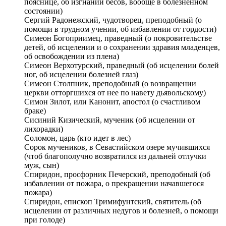
пояснице, об изгнании бесов, вообще в болезненном
состоянии)
Сергий Радонежский, чудотворец, преподобный (о
помощи в трудном учении, об избавлении от гордости)
Симеон Богоприимец, праведный (о покровительстве
детей, об исцелении и о сохранении здравия младенцев,
об освобождении из плена)
Симеон Верхотурский, праведный (об исцелении болей
ног, об исцелении болезней глаз)
Симеон Столпник, преподобный (о возвращении
церкви отторгшихся от нее по навету дьявольскому)
Симон Зилот, или Канонит, апостол (о счастливом
браке)
Сисиний Кизический, мученик (об исцелении от
лихорадки)
Соломон, царь (кто идет в лес)
Сорок мучеников, в Севастийском озере мучившихся
(чтоб благополучно возвратился из дальней отлучки
муж, сын)
Спиридон, просфорник Печерский, преподобный (об
избавлении от пожара, о прекращении начавшегося
пожара)
Спиридон, епископ Тримифунтский, святитель (об
исцелении от различных недугов и болезней, о помощи
при голоде)