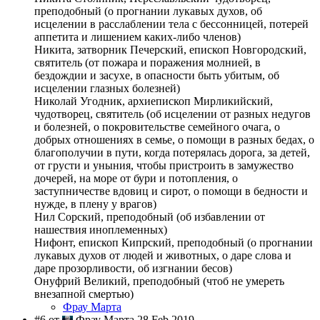
преподобный (о прогнании лукавых духов, об
исцелении в расслаблении тела с бессонницей, потерей
аппетита и лишением каких-либо членов)
Никита, затворник Печерский, епископ Новгородский,
святитель (от пожара и поражения молнией, в
бездождии и засухе, в опасности быть убитым, об
исцелении глазных болезней)
Николай Угодник, архиепископ Мирликийский,
чудотворец, святитель (об исцелении от разных недугов
и болезней, о покровительстве семейного очага, о
добрых отношениях в семье, о помощи в разных бедах, о
благополучии в пути, когда потерялась дорога, за детей,
от грусти и уныния, чтобы пристроить в замужество
дочерей, на море от бури и потопления, о
заступничестве вдовиц и сирот, о помощи в бедности и
нужде, в плену у врагов)
Нил Сорский, преподобный (об избавлении от
нашествия иноплеменных)
Нифонт, епископ Кипрский, преподобный (о прогнании
лукавых духов от людей и животных, о даре слова и
даре прозорливости, об изгнании бесов)
Онуфрий Великий, преподобный (чтоб не умереть
внезапной смертью)
Фрау Марта
#6 от
Фрау Марта 28 Feb 2019