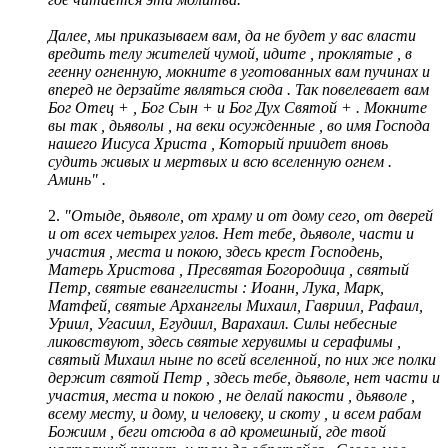
Далее
, мы приказываем вам
, да не будет у вас власти
вредить телу жителей чумой, идите , проклятые , в
геенну огненную, мокните в уготованных вам пучинах и
вперед не дерзайте являться сюда . Так повелевает вам
Бог Отец + , Бог Сын + и Бог Дух Святой + . Мокните
вы так , дьяволы , на веки осужденные , во имя Господа
нашего Иисуса Христа , Который приидет вновь
судить живых и мертвых и всю вселенную огнем .
Аминь"
.
2.
"
Отыде, дьяволе, от храму и от дому сего, от дверей
и от всех четырех углов. Нет тебе, дьяволе, части и
участия , места и покою, здесь крест Господень,
Матерь Христова , Пресвятая Богородица , святый
Петр, святые евангелисты : Иоанн, Лука, Марк,
Матфей, святые Архангелы Михаил, Гавриил, Рафаил,
Уриил, Угасиил, Егудиил, Варахаил. Силы небесные
ликовствуют, здесь святые херувимы и серафимы ,
святый Михаил ныне по всей вселенной, по них же полки
держит святой Петр , здесь тебе, дьяволе, нет части и
участия, места и покою , не делай пакости , дьяволе ,
всему месту, и дому, и человеку, и скоту , и всем рабам
Божиим , беги отсюда в ад кромешный, где твой