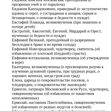
прозрении очей и от паралича)
Евдоким Каппадокиянин, праведный (о заступничестве
вдовиц и сирот, о сострадании к нищим, сирым и
беззащитным, о помощи в бедности и нужде)
Евстафий Плакида, великомученик (при лишении и
потере детей)
Евстратий, Авксентий, Евгений, Мардарий и Орест,
мученики (о бедности и нужде)
Евфимий Великий, преподобный (о разрешении
бесплодия в браке и во время голода)
Евфимий Новгородский, чудотворец, святитель (об
избавлении от плотской (блудной) страсти)
Евфимия всехвальная, великомученица (об утверждении
в вере)
Екатерина, великомученица (о просвещении разума к
изучению духовной грамоты, при трудных родах, о
хороших женихах, когда гром или град)
Елена, царица (о покровительстве посевов, о
плодородии, о покровительстве льноводов)
Ермоген, патриарх Московский и всея Руси, чудотворец,
священномученик (об избавлении от нашествия
иноплеменных)
Ермолай, наставник Пантелеймона, священномученик
(об избавлении от разных недугов и болезней)