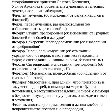
сподобившихся принятия Святого Крещения)
Уриил Архангел (просветитель душевных и телесных
чувств, наставник заблудших)
Фалалей, мученик (об исцелении от разных недугов и
болезней)
Фекла, первомученица, равноапостольная (об
избавлении от смерти на войне)
Феодит Студит, преподобный (об исцелении от Грудных
болезней и от болей в желудке)
Феодор Печерский, преподобомученик (об избавлении
от сребролюбия)
Феодор Тирон, великомученик (об отыскании
украденного, от воров, о заступничестве вдовиц и
сирот, о сострадании к нищим, сирым, беззащитным)
Феофан Сигрианский, исповедник, преподобный (об
избавлении от болезней лошадей)
Ферапонт Монзенский, преподобный (об исцелении от
глазных болезней)
Филарет Милостивый, праведный (чтоб пристроить в
замужество дочерей, о помощи на море от бури и
потопления, о заступничестве вдовиц и сирот, о помощи
в бедности и нужде, в плену у врагов, о выходе из плена
и заточения)
Филипп, апостол (во время сеяния и жатвы хлебов, о
покровительстве посевов и о плодородии)