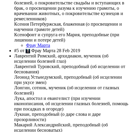
болезней, о покровительстве свадьбы и вступающих в
брак, о просвещении разума к изучению грамоты, о
врачевании животных, о покровительстве кузнецов и
ремесленников)
Ксения Петербуржская, блаженная (о просвещении и
научении грамоте детей)
Ксенофонт и супруга его Мария, преподобные (при
лишении и потере детей)
Фрау Марта
#5 от
Фрау Марта 28 Feb 2019
Лаврентий Римский, архидиакон, мученик (об
исцелении болезней глаз)
Лаврентий Туровский, преподобный (об исцелении от
беснования)
Леонид Устьнедумский, преподобный (об исцелении
при укусе змеи)
Лонгин, сотник, мученик (об исцелении от глазных
болезней)
Лука, апостол и евангелист (при изучении
иконописания, об исцелении глазных болезней, помощь
при посадках в огороде)
Лукиан, преподобный (о даре слова и даре
прозорливости)
Макарий Александрийский, преподобный (об
исцелении бесноватых)