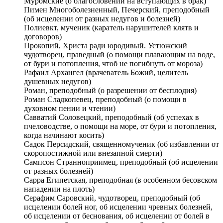
Муромские (о благословении на вступающих в брак)
Пимен Многоболезненный, Печерский, преподобный
(об исцелении от разных недугов и болезней)
Полиевкт, мученик (каратель нарушителей клятв и
договоров)
Прокопий, Христа ради юродивый. Устюжский
чудотворец, праведный (о помощи плавающим на воде,
от бури и потопления, чтоб не погибнуть от мороза)
Рафаил Архангел (врачеватель Божий, целитель
душевных недугов)
Роман, преподобный (о разрешении от бесплодия)
Роман Сладкопевец, преподобный (о помощи в
духовном пении и чтении)
Савватий Соловецкий, преподобный (об успехах в
пчеловодстве, о помощи на море, от бури и потопления,
когда начинают косить)
Садок Персидский, священномученик (об избавлении от
скоропостижной или внезапной смерти)
Сампсон Странноприимец, преподобный (об исцелении
от разных болезней)
Сарра Египетская, преподобная (в особенном бесовском
нападении на плоть)
Серафим Саровский, чудотворец, преподобный (об
исцелении болей ног, об исцелении чревных болезней,
об исцелении от беснования, об исцелении от болей в