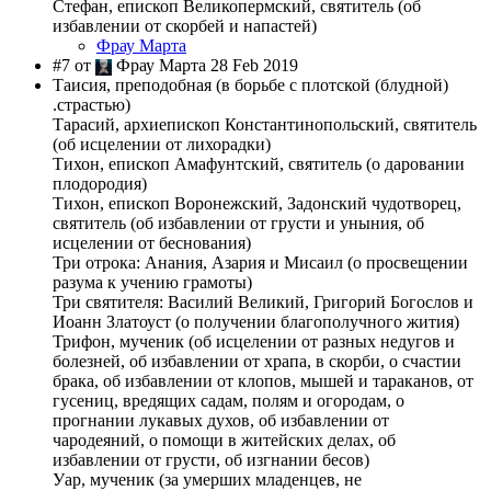
Стефан, епископ Великопермский, святитель (об
избавлении от скорбей и напастей)
Фрау Марта
#7 от
Фрау Марта 28 Feb 2019
Таисия, преподобная (в борьбе с плотской (блудной)
.страстью)
Тарасий, архиепископ Константинопольский, святитель
(об исцелении от лихорадки)
Тихон, епископ Амафунтский, святитель (о даровании
плодородия)
Тихон, епископ Воронежский, Задонский чудотворец,
святитель (об избавлении от грусти и уныния, об
исцелении от беснования)
Три отрока: Анания, Азария и Мисаил (о просвещении
разума к учению грамоты)
Три святителя: Василий Великий, Григорий Богослов и
Иоанн Златоуст (о получении благополучного жития)
Трифон, мученик (об исцелении от разных недугов и
болезней, об избавлении от храпа, в скорби, о счастии
брака, об избавлении от клопов, мышей и тараканов, от
гусениц, вредящих садам, полям и огородам, о
прогнании лукавых духов, об избавлении от
чародеяний, о помощи в житейских делах, об
избавлении от грусти, об изгнании бесов)
Уар, мученик (за умерших младенцев, не