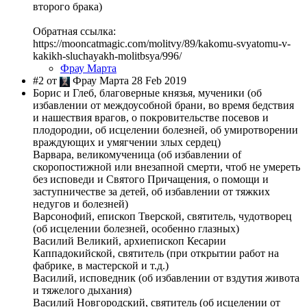
второго брака)
Обратная ссылка:
https://mooncatmagic.com/molitvy/89/kakomu-svyatomu-v-
kakikh-sluchayakh-molitbsya/996/
Фрау Марта
#2 от
Фрау Марта 28 Feb 2019
Борис и Глеб, благоверные князья, мученики (об
избавлении от междоусобной брани, во время бедствия
и нашествия врагов, о покровительстве посевов и
плодородии, об исцелении болезней, об умиротворении
враждующих и умягчении злых сердец)
Варвара, великомученица (об избавлении of
скоропостижной или внезапной смерти, чтоб не умереть
без исповеди и Святого Причащения, о помощи и
заступничестве за детей, об избавлении от тяжких
недугов и болезней)
Варсонофий, епископ Тверской, святитель, чудотворец
(об исцелении болезней, особенно глазных)
Василий Великий, архиепископ Кесарии
Каппадокийской, святитель (при открытии работ на
фабрике, в мастерской и т.д.)
Василий, исповедник (об избавлении от вздутия живота
и тяжелого дыхания)
Василий Новгородский, святитель (об исцелении от