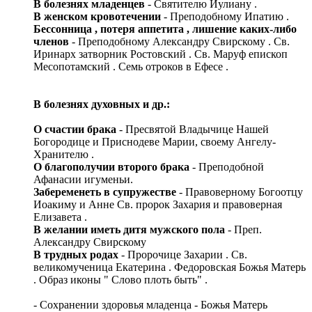
В болезнях младенцев
- Святителю Иулиану .
В женском кровотечении
- Преподобному Ипатию .
Бессонница , потеря аппетита , лишение каких-либо
членов
- Преподобному Александру Свирскому . Св.
Иринарх затворник Ростовский . Св. Маруф епископ
Месопотамский . Семь отроков в Ефесе .
В болезнях духовных и др.:
О счастии брака
- Пресвятой Владычице Нашей
Богородице и Приснодеве Марии, своему Ангелу-
Хранителю .
О благополучии второго брака
- Преподобной
Афанасии игуменьи.
З
абеременеть в супружестве
- Правоверному Богоотцу
Иоакиму и Анне Св. пророк Захария и правоверная
Елизавета .
В желании иметь дитя мужского пола
- Преп.
Александру Свирскому
В трудных родах
- Пророчице Захарии . Св.
великомученица Екатерина . Федоровская Божья Матерь
. Образ иконы " Слово плоть быть" .
- Сохранении здоровья младенца - Божья Матерь