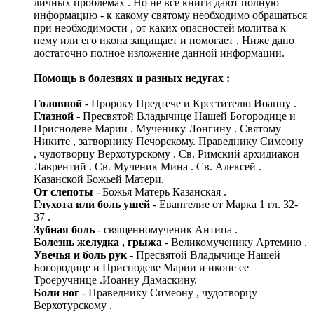
личных проблемах . Но не все книги дают полную
информацию - к какому святому необходимо обращаться
при необходимости , от каких опасностей молитва к
нему или его икона защищает и помогает . Ниже дано
достаточно полное изложение данной информации.
Помощь в болезнях и разных недугах :
Головной
- Пророку Предтече и Крестителю Иоанну .
Глазной
- Пресвятой Владычице Нашей Богородице и
Приснодеве Марии . Мученику Лонгину . Святому
Никите , затворнику Печорскому. Праведнику Симеону
, чудотворцу Верхотурскому . Св. Римский архидиакон
Лаврентий . Св. Мученик Мина . Св. Алексей .
Казанской Божьей Матери.
От слепоты
- Божья Матерь Казанская .
Глухота или боль ушей
- Евангелие от Марка 1 гл. 32-
37 .
Зубная боль
- священномученик Антипа .
Болезнь желудка , грыжа
- Великомученику Артемию .
Увечья и боль рук
- Пресвятой Владычице Нашей
Богородице и Приснодеве Марии и иконе ее
Троеручнице .Иоанну Дамаскину.
Боли ног
- Праведнику Симеону , чудотворцу
Верхотурскому .