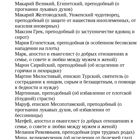
Макарий Великий, Египетский, преподобный (о
прогнании лукавых духов)
Макарий Желтоводский, Унженский чудотворец,
преподобный (о защите от нашествия иноплеменных, от
насилия иноверных)
Максим Грек, преподобный (о заступничестве вдовиц и
сирот)
Мария Египетская, преподобная (в особенном бесовском
нападении на плоть)
Марк, апостол и евангелист (о добрых отношениях в
семье, о совете и любви между мужем и женой)
Марон Сирийский, преподобный (об исцелении от
горячки и лихорадки)
Мартин Милостивый, епископ Турский, святитель (о
сострадании к нищим, сирым и беззащитным, о помощи
в бедности и нужде)
Мартиниан, преподобный (об избавлении от плотской
(блудной) страсти)
Маруф, епископ Месопотамский, преподобный (о
прогнании лукавых духов, об избавлении от
бессонницы)
Матфей, апостол и евангелист (о добрых отношениях в
семье, о совете и любви между мужем и женой)
Мелания Римляныня, преподобная (при трудных родах)
Мина, великомученик (об исцелении от болезней глаз)