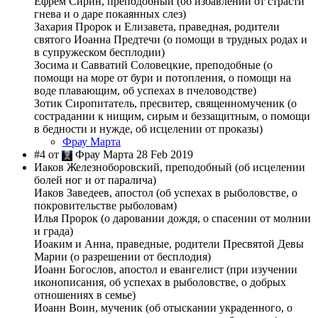
Ефрем Сирин, преподобный (об избавлении от страсти
гнева и о даре покаянных слез)
Захария Пророк и Елизавета, праведная, родители
святого Иоанна Предтечи (о помощи в трудных родах и
в супружеском бесплодии)
Зосима и Савватий Соловецкие, преподобные (о
помощи на море от бури и потопления, о помощи на
воде плавающим, об успехах в пчеловодстве)
Зотик Сиропитатель, пресвитер, священномученик (о
сострадании к нищим, сирым и беззащитным, о помощи
в бедности и нужде, об исцелении от проказы)
Фрау Марта
#4 от
Фрау Марта 28 Feb 2019
Иаков Железноборовский, преподобный (об исцелении
болей ног и от паралича)
Иаков Заведеев, апостол (об успехах в рыболовстве, о
покровительстве рыболовам)
Илья Пророк (о даровании дождя, о спасении от молнии
и града)
Иоаким и Анна, праведные, родители Пресвятой Девы
Марии (о разрешении от бесплодия)
Иоанн Богослов, апостол и евангелист (при изучении
иконописания, об успехах в рыболовстве, о добрых
отношениях в семье)
Иоанн Воин, мученик (об отыскании украденного, о