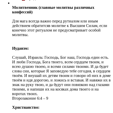
Молитвенник (главные молитвы различных
конфессий)
Для мага всегда важно перед рутиалом или иным
действием обратитсяв молитве к Высшим Силам, если
конечно этот ритуалом не предусматривает особой
молитвы.
Иудаизм:
Слушай, Израиль: Господь, Бог наш, Господь един есть.
И люби Господа, Бога твоего, всем сердцем твоим, и
всею душою твоею, и всеми силами твоими. И да будет
слова сии, которые Я заповедую тебе сегодня, в сердцем
твоём. И внушай их детям твоим и говори об них в доме
твоём и идя дорогою, и ложись и вставая. И навяжи их в
знак на руку твою, и да будут они повязкою над глазами
твоими, и напиши их на косяках дома твоего и на
воротах твоих.
Второзаконие 6:4 – 9
Христианство: