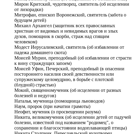
Мирон Критский, чудотворец, святитель (об исцелении
от лихорадки)
Митрофан, епископ Воронежский, святитель (забота о
будущем детей)
Михаил Архангел (защитник всех православных
христиан от видимых и невидимых врагов и злых
духов, помощник в скорби, страж над спящим
человеком)
Модест Иерусалимский, святитель (об избавлении от
падежа домашнего скота)
Моисей Мурин, преподобный (об избавлении от страсти
к вину страждущих запоем)
Моисей Уфин, Печерский, преподобный (в опасении
постороннего насилия своей девственности или
супружескому целомудрию, в борьбе с плотской
(блудной) страстью)
Мокий, священномученик (об исцелении от разных
болезней и недугов)
Наталья, мученица (помощница льноводов)
Наум, пророк (при начатии грамоты)
Неофит, мученик (о просвещении разума)
Никита, великомученик (об исцелении детей от падучей
болезни, известной под названием "родимец", о
сохранении и благосостоянии водоплавающей птицы)
Никита Столпник, Переславльский чудотворец,