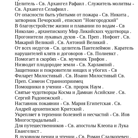
Целитель - Св. Архангел Рафаил . Служитель молитвы -
Св. Архангел Селафиил .
От опасности быть убитыми от пожара - Св. Никита ,
затворник Печорский , епископ "Новгородский"
В благоустройстве жизни и плавании по водам - Св
Николаю , архиепископу Мир Ликийских чудотворца .
Прогонители лукавых духов - Св. Преп . Нифонт . Св.
Макарий Великий . Св. Антоний Великий .
От всех недугов - Св. целитель Пантелеймон . Каратель
нарушителей клятв и договоров - Св. Полиевкт .
Помогает в скорбях - Св. мученик Трифон .
Низводит плодородие земли - Св. Харлампий .
Защитники и покровители нищих и убогих - Св
Филарет Милостивый . Св. Иоанн Милостивый Св.
Преп. Симеон Странноприимец
Помощники в учении - Св. пророк Наум .
Святые чудотворцы Косма и Дамиан Асийские . Св.
Сергий Радонежский .
Наставник покаянии - Св. Мария Египетская . Св.
Андрей архиепископ Критский .
Укрепляет в терпении болезней и несчастий - Св. Иов
Многострадальный .
Для путешественников - Св. апостолы Клеопа и Лука
Евангелист .
В духовном пении и чтении - Св. Роман Сладкопевец .