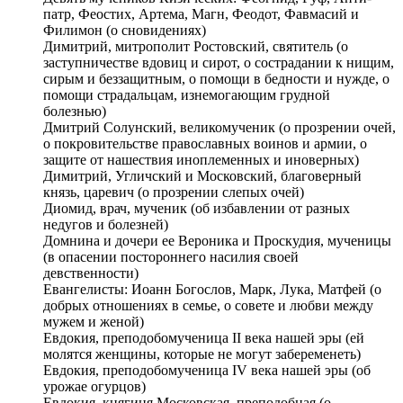
патр, Феостих, Артема, Магн, Феодот, Фавмасий и
Филимон (о сновидениях)
Димитрий, митрополит Ростовский, святитель (о
заступничестве вдовиц и сирот, о сострадании к нищим,
сирым и беззащитным, о помощи в бедности и нужде, о
помощи страдальцам, изнемогающим грудной
болезнью)
Дмитрий Солунский, великомученик (о прозрении очей,
о покровительстве православных воинов и армии, о
защите от нашествия иноплеменных и иноверных)
Димитрий, Угличский и Московский, благоверный
князь, царевич (о прозрении слепых очей)
Диомид, врач, мученик (об избавлении от разных
недугов и болезней)
Домнина и дочери ее Вероника и Проскудия, мученицы
(в опасении постороннего насилия своей
девственности)
Евангелисты: Иоанн Богослов, Марк, Лука, Матфей (о
добрых отношениях в семье, о совете и любви между
мужем и женой)
Евдокия, преподобомученица II века нашей эры (ей
молятся женщины, которые не могут забеременеть)
Евдокия, преподобомученица IV века нашей эры (об
урожае огурцов)
Евдокия, княгиня Московская, преподобная (о