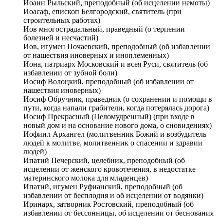
Иоанн Рыльский, преподобный (об исцелении немоты)
Иоасаф, епископ Белгородский, святитель (при
строительных работах)
Иов многострадальный, праведный (о терпении
болезней и несчастий)
Иов, игумен Почаевский, преподобный (об избавлении
от нашествия иноверных и иноплеменных)
Иона, патриарх Московский и всея Руси, святитель (об
избавлении от зубной боли)
Иосиф Волоцкий, преподобный (об избавлении от
нашествия иноверных)
Иосиф Обручник, праведник (о сохранении и помощи в
пути, когда напали грабители, когда потерялась дорога)
Иосиф Прекрасный (Целомудренный) (при входе в
новый дом и на основание нового дома, о сновидениях)
Иофиил Архангел (молитвенник Божий и возбудитель
людей к молитве, молитвенник о спасении и здравии
людей)
Ипатий Печерский, целебник, преподобный (об
исцелении от женского кровотечения, в недостатке
материнского молока для младенцев)
Ипатий, игумен Руфианский, преподобный (об
избавлении от бесплодия и об исцелении от водянки)
Иринарх, затворник Ростовский, преподобный (об
избавлении от бессонницы, об исцелении от беснования