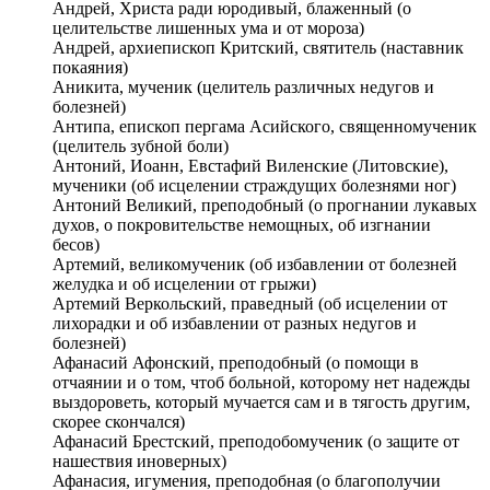
Андрей, Христа ради юродивый, блаженный (о
целительстве лишенных ума и от мороза)
Андрей, архиепископ Критский, святитель (наставник
покаяния)
Аникита, мученик (целитель различных недугов и
болезней)
Антипа, епископ пергама Асийского, священномученик
(целитель зубной боли)
Антоний, Иоанн, Евстафий Виленские (Литовские),
мученики (об исцелении страждущих болезнями ног)
Антоний Великий, преподобный (о прогнании лукавых
духов, о покровительстве немощных, об изгнании
бесов)
Артемий, великомученик (об избавлении от болезней
желудка и об исцелении от грыжи)
Артемий Веркольский, праведный (об исцелении от
лихорадки и об избавлении от разных недугов и
болезней)
Афанасий Афонский, преподобный (о помощи в
отчаянии и о том, чтоб больной, которому нет надежды
выздороветь, который мучается сам и в тягость другим,
скорее скончался)
Афанасий Брестский, преподобомученик (о защите от
нашествия иноверных)
Афанасия, игумения, преподобная (о благополучии