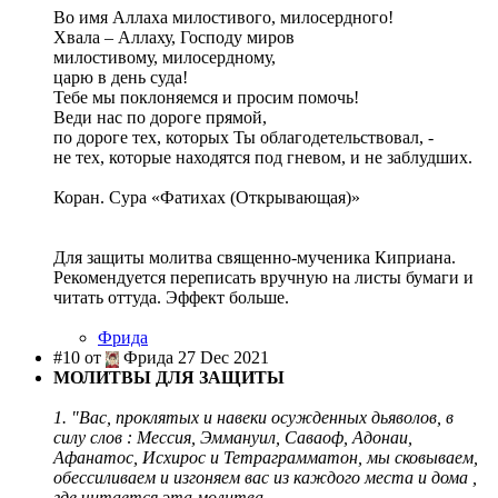
Во имя Аллаха милостивого, милосердного!
Хвала – Аллаху, Господу миров
милостивому, милосердному,
царю в день суда!
Тебе мы поклоняемся и просим помочь!
Веди нас по дороге прямой,
по дороге тех, которых Ты облагодетельствовал, -
не тех, которые находятся под гневом, и не заблудших.
Коран. Сура «Фатихах (Открывающая)»
Для защиты молитва священно-мученика Киприана.
Рекомендуется переписать вручную на листы бумаги и
читать оттуда. Эффект больше.
Фрида
#10 от
Фрида 27 Dec 2021
МОЛИТВЫ ДЛЯ ЗАЩИТЫ
1. "Вас, проклятых и навеки осужденных дьяволов, в
силу слов : Мессия, Эммануил, Саваоф, Адонаи,
Афанатос, Исхирос и Тетраграмматон, мы сковываем,
обессиливаем и изгоняем вас из каждого места и дома ,
где читается эта молитва.