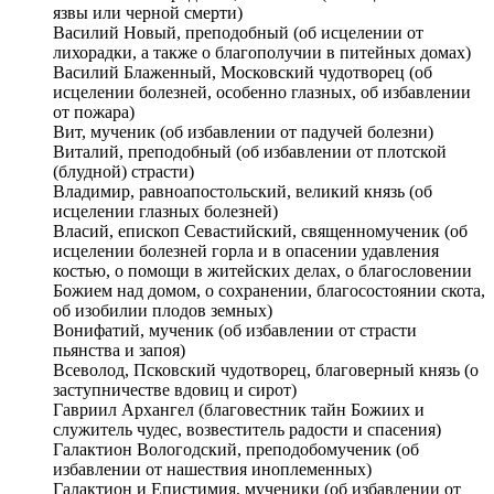
язвы или черной смерти)
Василий Новый, преподобный (об исцелении от
лихорадки, а также о благополучии в питейных домах)
Василий Блаженный, Московский чудотворец (об
исцелении болезней, особенно глазных, об избавлении
от пожара)
Вит, мученик (об избавлении от падучей болезни)
Виталий, преподобный (об избавлении от плотской
(блудной) страсти)
Владимир, равноапостольский, великий князь (об
исцелении глазных болезней)
Власий, епископ Севастийский, священномученик (об
исцелении болезней горла и в опасении удавления
костью, о помощи в житейских делах, о благословении
Божием над домом, о сохранении, благосостоянии скота,
об изобилии плодов земных)
Вонифатий, мученик (об избавлении от страсти
пьянства и запоя)
Всеволод, Псковский чудотворец, благоверный князь (о
заступничестве вдовиц и сирот)
Гавриил Архангел (благовестник тайн Божиих и
служитель чудес, возвеститель радости и спасения)
Галактион Вологодский, преподобомученик (об
избавлении от нашествия иноплеменных)
Галактион и Епистимия, мученики (об избавлении от