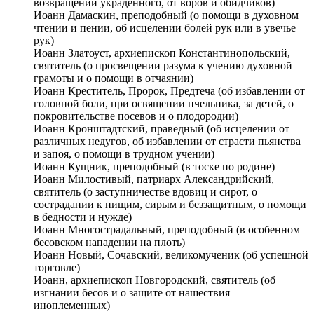
возвращении украденного, от воров и обидчиков)
Иоанн Дамаскин, преподобный (о помощи в духовном
чтении и пении, об исцелении болей рук или в увечье
рук)
Иоанн Златоуст, архиепископ Константинопольский,
святитель (о просвещении разума к учению духовной
грамоты и о помощи в отчаянии)
Иоанн Креститель, Пророк, Предтеча (об избавлении от
головной боли, при освящении пчельника, за детей, о
покровительстве посевов и о плодородии)
Иоанн Кронштадтский, праведный (об исцелении от
различных недугов, об избавлении от страсти пьянства
и запоя, о помощи в трудном учении)
Иоанн Кущник, преподобный (в тоске по родине)
Иоанн Милостивый, патриарх Александрийский,
святитель (о заступничестве вдовиц и сирот, о
сострадании к нищим, сирым и беззащитным, о помощи
в бедности и нужде)
Иоанн Многострадальный, преподобный (в особенном
бесовском нападении на плоть)
Иоанн Новый, Сочавский, великомученик (об успешной
торговле)
Иоанн, архиепископ Новгородский, святитель (об
изгнании бесов и о защите от нашествия
иноплеменных)