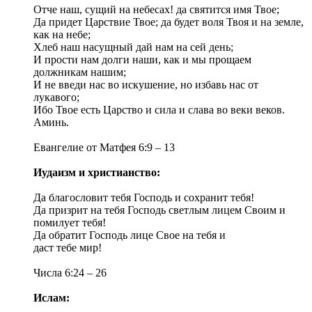
Отче наш, сущий на небесах! да святится имя Твое;
Да придет Царствие Твое; да будет воля Твоя и на земле,
как на небе;
Хлеб наш насущный дай нам на сей день;
И прости нам долги наши, как и мы прощаем
должникам нашим;
И не введи нас во искушение, но избавь нас от
лукавого;
Ибо Твое есть Царство и сила и слава во веки веков.
Аминь.
Евангелие от Матфея 6:9 – 13
Иудаизм и христианство:
Да благословит тебя Господь и сохранит тебя!
Да призрит на тебя Господь светлым лицем Своим и
помилует тебя!
Да обратит Господь лице Свое на тебя и
даст тебе мир!
Числа 6:24 – 26
Ислам: