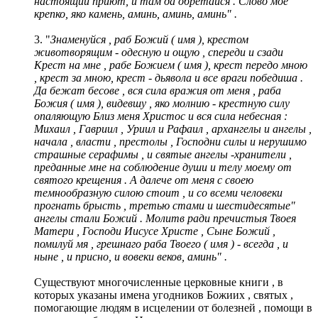
настоящий приют, и там да обретайся . Слово мое
крепко, яко камень, аминь, аминь, аминь" .
3. "
Знаменуйся , раб Божий ( имя ), крестом
животворящим - одесную и ощую , спереди и сзади
Крест на мне , рабе Божием ( имя ), крест передо мною
, крест за мною, крест - дьявола и все враги победиша .
Да бежат бесове , вся сила вражия от меня , раба
Божия ( имя ), видевшу , яко молнию - крестную силу
опаляющую Близ меня Христос и вся сила небесная :
Михаил , Гавриил , Уриил и Рафаил , архангелы и ангелы ,
начала , власти , престолы , Господни силы и нерушимо
страшные серафимы , и святые ангелы -хранители ,
преданные мне на соблюдение души и телу моему от
святого крещения . А далече от меня с своею
темнообразную силою стоит , и со всеми человеки
прогнать брысть , третью стами и шестидесятые"
ангелы стали Божий . Молитв ради пречистыя Твоея
Матери , Господи Иисусе Христе , Сыне Божий ,
помилуй мя , грешнаго раба Твоего ( имя ) - всегда , и
ныне , и присно, и вовеки веков, аминь" .
Существуют многочисленные церковные книги , в
которых указаны имена угодников Божиих , святых ,
помогающие людям в исцелении от болезней , помощи в