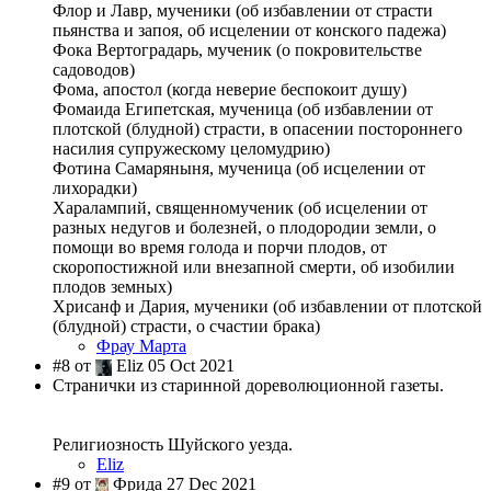
Флор и Лавр, мученики (об избавлении от страсти
пьянства и запоя, об исцелении от конского падежа)
Фока Вертоградарь, мученик (о покровительстве
садоводов)
Фома, апостол (когда неверие беспокоит душу)
Фомаида Египетская, мученица (об избавлении от
плотской (блудной) страсти, в опасении постороннего
насилия супружескому целомудрию)
Фотина Самаряныня, мученица (об исцелении от
лихорадки)
Харалампий, священномученик (об исцелении от
разных недугов и болезней, о плодородии земли, о
помощи во время голода и порчи плодов, от
скоропостижной или внезапной смерти, об изобилии
плодов земных)
Хрисанф и Дария, мученики (об избавлении от плотской
(блудной) страсти, о счастии брака)
Фрау Марта
#8 от
Eliz 05 Oct 2021
Странички из старинной дореволюционной газеты.
Религиозность Шуйского уезда.
Eliz
#9 от
Фрида 27 Dec 2021