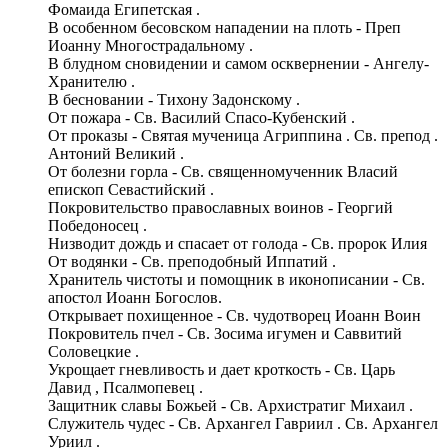
Фомаида Египетская .
В особенном бесовском нападении на плоть - Преп
Иоанну Многострадальному .
В блудном сновидении и самом осквернении - Ангелу-
Хранителю .
В бесновании - Тихону Задонскому .
От пожара - Св. Василий Спасо-Кубенский .
От проказы - Святая мученица Агриппина . Св. препод .
Антоний Великий .
От болезни горла - Св. священномученник Власий
епископ Севастийский .
Покровительство православных воинов - Георгий
Победоносец .
Низводит дождь и спасает от голода - Св. пророк Илия
От водянки - Св. преподобный Иппатий .
Хранитель чистоты и помощник в иконописании - Св.
апостол Иоанн Богослов.
Открывает похищенное - Св. чудотворец Иоанн Воин
Покровитель пчел - Св. Зосима игумен и Саввитий
Соловецкие .
Укрощает гневливость и дает кроткость - Св. Царь
Давид , Псалмопевец .
Защитник славы Божьей - Св. Архистратиг Михаил .
Служитель чудес - Св. Архангел Гавриил . Св. Архангел
Уриил .