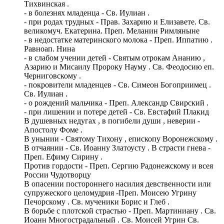
Тихвинская .
- в болезнях младенца - Св. Иулиан .
- при родах трудных - Прав. Захарию и Елизавете. Св.
великомуч. Екатерина. Преп. Меланин Римляныне
- в недостатке материнского молока - Преп. Иппатию .
Равноап. Нина
- в слабом учении детей - Святым отрокам Ананию ,
Азарию и Мисаилу Пророку Науму . Св. Феодосию еп.
Черниговскому .
- покровители младенцев - Св. Симеон Богоприимец .
Св. Иулиан .
- о рождений мальчика - Преп. Александр Свирский .
- при лишении и потере детей - Св. Евстафий Плакид
В душевных недугах , в погибели души , неверии -
Апостолу Фоме .
В унынии - Святому Тихону , епископу Воронежскому .
В отчаянии - Св. Иоанну Златоусту . В страсти гнева -
Преп. Ефиму Сирину .
Против гордости - Преп. Сергию Радонежскому и всея
России Чудотворцу
В опасении постороннего насилия девственности или
супружеского целомудрия -Преп. Моисею Угрину
Печорскому . Св. мученики Борис и Глеб .
В борьбе с плотской страстью - Преп. Мартиниану . Св.
Иоанн Многострадальный . Св. Моисей Угрин Св.