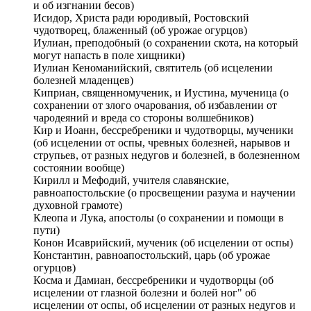
и об изгнании бесов)
Исидор, Христа ради юродивый, Ростовский
чудотворец, блаженный (об урожае огурцов)
Иулиан, преподобный (о сохранении скота, на который
могут напасть в поле хищники)
Иулиан Кеноманийский, святитель (об исцелении
болезней младенцев)
Киприан, священномученик, и Иустина, мученица (о
сохранении от злого очарования, об избавлении от
чародеяний и вреда со стороны волшебников)
Кир и Иоанн, бессребреники и чудотворцы, мученики
(об исцелении от оспы, чревных болезней, нарывов и
струпьев, от разных недугов и болезней, в болезненном
состоянии вообще)
Кирилл и Мефодий, учителя славянские,
равноапостольские (о просвещении разума и научении
духовной грамоте)
Клеопа и Лука, апостолы (о сохранении и помощи в
пути)
Конон Исаврийский, мученик (об исцелении от оспы)
Константин, равноапостольский, царь (об урожае
огурцов)
Косма и Дамиан, бессребреники и чудотворцы (об
исцелении от глазной болезни и болей ног" об
исцелении от оспы, об исцелении от разных недугов и