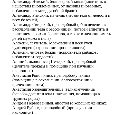
Александр Невский, благоверный князь (защитник от
нашествия иноплеменных, от насилия иноверных,
избавление от междоусобной брани)
Александр Римский, мученик (избавитель от лености и
всех болезней)
Александр Свирский, преподобный (об исцелении в
расслаблении тела с бессонницей, потерей аппетита и
лишением каких-либо членов, а также в желании иметь
детей мужского пола)
Алексий, святитель. Московский и всея Руси
чудотворец (о даровании прозорливости)
Алексий, человек Божий (покровитель рыбаков,
избавляет от гордости)
Алипий, иконописец Печерский, преподобный
(целитель проказы и помощник при изучении
иконописи)
Анастасия Рымлянина, преподобомученица
(помощница в сохранении, благосостоянии и
врачевании скота)
Анастасия Узорешительница, великомученица
(освобождает от плена и заточения, помощница в
трудных родах)
Андрей Первозванный, апостол (о хороших женихах)
Андрей Рублев, преподобный (при изучении
иконописи)