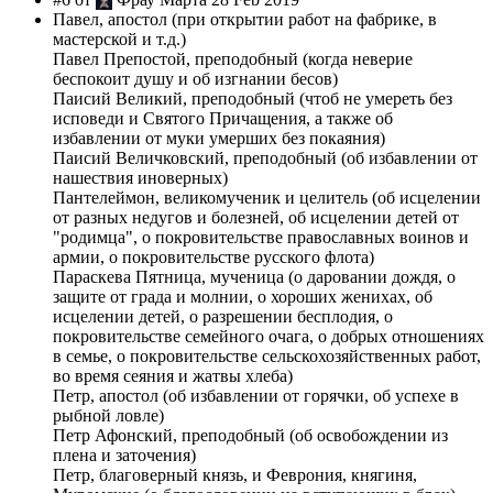
Павел, апостол (при открытии работ на фабрике, в
мастерской и т.д.)
Павел Препостой, преподобный (когда неверие
беспокоит душу и об изгнании бесов)
Паисий Великий, преподобный (чтоб не умереть без
исповеди и Святого Причащения, а также об
избавлении от муки умерших без покаяния)
Паисий Величковский, преподобный (об избавлении от
нашествия иноверных)
Пантелеймон, великомученик и целитель (об исцелении
от разных недугов и болезней, об исцелении детей от
"родимца", о покровительстве православных воинов и
армии, о покровительстве русского флота)
Параскева Пятница, мученица (о даровании дождя, о
защите от града и молнии, о хороших женихах, об
исцелении детей, о разрешении бесплодия, о
покровительстве семейного очага, о добрых отношениях
в семье, о покровительстве сельскохозяйственных работ,
во время сеяния и жатвы хлеба)
Петр, апостол (об избавлении от горячки, об успехе в
рыбной ловле)
Петр Афонский, преподобный (об освобождении из
плена и заточения)
Петр, благоверный князь, и Феврония, княгиня,