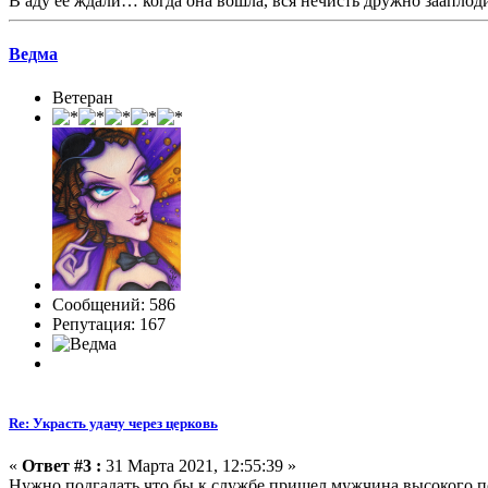
В аду её ждали… когда она вошла, вся нечисть дружно заапло
Ведма
Ветеран
Сообщений: 586
Репутация: 167
Re: Украсть удачу через церковь
«
Ответ #3 :
31 Марта 2021, 12:55:39 »
Нужно подгадать что бы к службе пришел мужчина высокого по