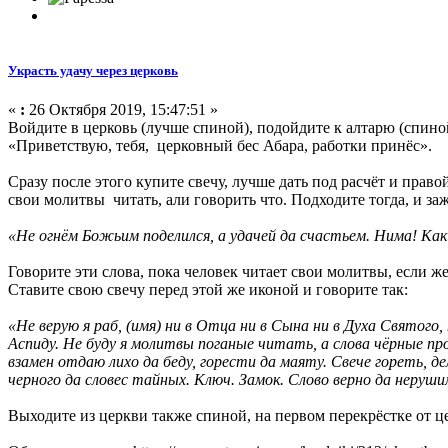
Украсть удачу через церковь
«
:
26 Октября 2019, 15:47:51 »
Войдите в церковь (лучше спиной), подойдите к алтарю (спино
«Приветствую, тебя, церковный бес Абара, работки принёс».
Сразу после этого купите свечу, лучше дать под расчёт и право
свои молитвы читать, али говорить что. Подходите тогда, и заж
«Не огнём Божьим поделился, а удачей да счастьем. Нима! Как о
Говорите эти слова, пока человек читает свои молитвы, если же 
Ставите свою свечу перед этой же иконой и говорите так:
«Не верую я раб, (имя) ни в Отца ни в Сына ни в Духа Святого,
Аспиду. Не буду я молитвы поганые читать, а слова чёрные про
взамен отдаю лихо да беду, горести да маяту. Свече гореть, 
черного да словес тайных. Ключ. Замок. Слово верно да неруши
Выходите из церкви также спиной, на первом перекрёстке от ц