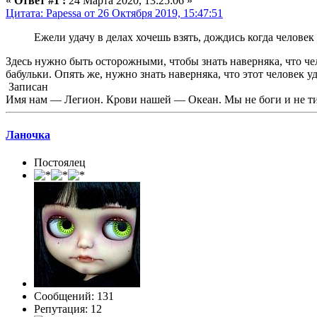
«
Ответ #1 :
24 Марта 2020, 13:25:06 »
Цитата: Papessa от 26 Октября 2019, 15:47:51
Ежели удачу в делах хочешь взять, дождись когда человек
Здесь нужно быть осторожными, чтобы знать наверняка, что чел
бабульки. Опять же, нужно знать наверняка, что этот человек у
Записан
Имя нам — Легион. Крови нашей — Океан. Мы не боги и не ти
Ланочка
Постоялец
Сообщений: 131
Репутация: 12