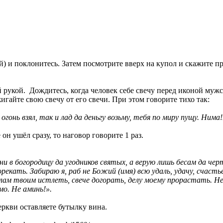
й) и поклонитесь. Затем посмотрите вверх на купол и скажите п
й рукой. Дождитесь, когда человек себе свечу перед иконой мужс
игайте свою свечу от его свечи. При этом говорите тихо так:
гонь взял, так и лад да деньгу возьму, тебя по миру пущу. Нима!
он ушёл сразу, то наговор говорите 1 раз.
 ни в богородицу да угодников святых, а верую лишь бесам да чер
рекать. Забираю я, раб не Божий (имя) всю удаль, удачу, счасть
делам твоим истлеть, свече догорать, делу моему прорастать. Н
мо. Не аминь!».
еркви оставляете бутылку вина.