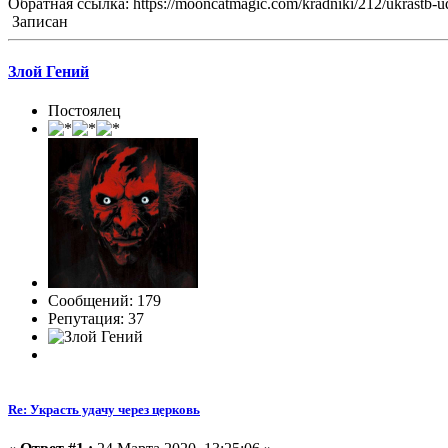
Обратная ссылка: https://mooncatmagic.com/kradniki/212/ukrastb-u
Записан
Злой Гений
Постоялец
Сообщений: 179
Репутация: 37
Re: Украсть удачу через церковь