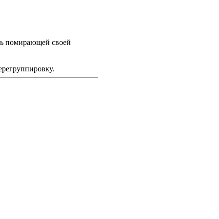
удь помирающей своей
ерегруппировку.