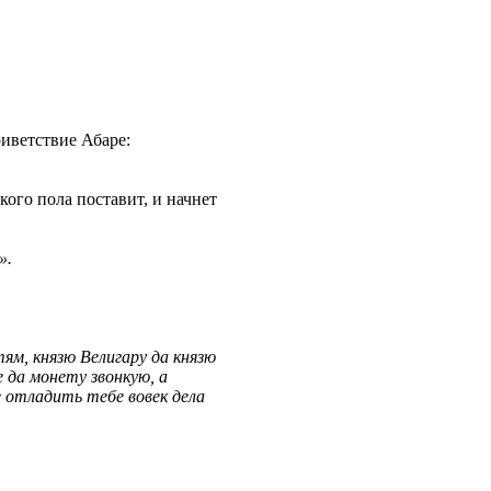
риветствие Абаре:
кого пола поставит, и начнет
».
тям, князю Велигару да князю
е да монету звонкую, а
е отладить тебе вовек дела