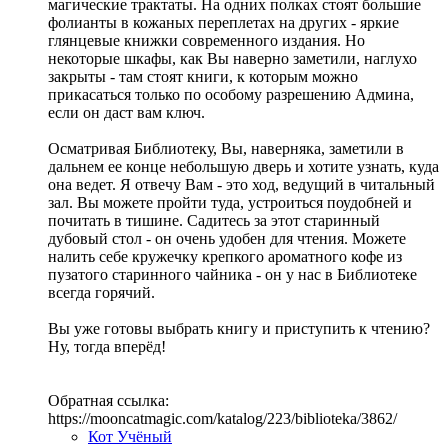
магические трактаты. На одних полках стоят большие
фолианты в кожаных переплетах на других - яркие
глянцевые книжки современного издания. Но
некоторые шкафы, как Вы наверно заметили, наглухо
закрыты - там стоят книги, к которым можно
прикасаться только по особому разрешению Админа,
если он даст вам ключ.
Осматривая Библиотеку, Вы, наверняка, заметили в
дальнем ее конце небольшую дверь и хотите узнать, куда
она ведет. Я отвечу Вам - это ход, ведущий в читальный
зал. Вы можете пройти туда, устроиться поудобней и
почитать в тишине. Садитесь за этот старинный
дубовый стол - он очень удобен для чтения. Можете
налить себе кружечку крепкого ароматного кофе из
пузатого старинного чайника - он у нас в Библиотеке
всегда горячий.
Вы уже готовы выбрать книгу и приступить к чтению?
Ну, тогда вперёд!
Обратная ссылка:
https://mooncatmagic.com/katalog/223/biblioteka/3862/
Кот Учёный