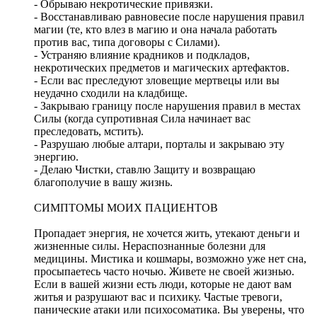
- Обрываю некротические привязки.
- Восстанавливаю равновесие после нарушения правил
магии (те, кто влез в магию и она начала работать
против вас, типа договоры с Силами).
- Устраняю влияние крадников и подкладов,
некротических предметов и магических артефактов.
- Если вас преследуют зловещие мертвецы или вы
неудачно сходили на кладбище.
- Закрываю границу после нарушения правил в местах
Силы (когда супротивная Сила начинает вас
преследовать, мстить).
- Разрушаю любые алтари, порталы и закрываю эту
энергию.
- Делаю Чистки, ставлю Защиту и возвращаю
благополучие в вашу жизнь.
СИМПТОМЫ МОИХ ПАЦИЕНТОВ
Пропадает энергия, не хочется жить, утекают деньги и
жизненные силы. Нераспознанные болезни для
медицины. Мистика и кошмары, возможно уже нет сна,
просыпаетесь часто ночью. Живете не своей жизнью.
Если в вашей жизни есть люди, которые не дают вам
житья и разрушают вас и психику. Частые тревоги,
панические атаки или психосоматика. Вы уверены, что