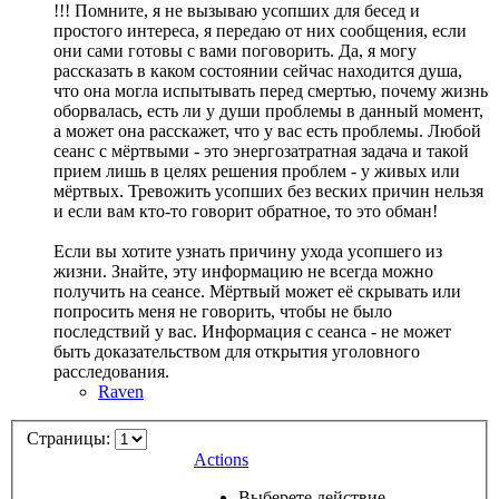
!!! Помните, я не вызываю усопших для бесед и
простого интереса, я передаю от них сообщения, если
они сами готовы с вами поговорить. Да, я могу
рассказать в каком состоянии сейчас находится душа,
что она могла испытывать перед смертью, почему жизнь
оборвалась, есть ли у души проблемы в данный момент,
а может она расскажет, что у вас есть проблемы. Любой
сеанс с мёртвыми - это энергозатратная задача и такой
прием лишь в целях решения проблем - у живых или
мёртвых. Тревожить усопших без веских причин нельзя
и если вам кто-то говорит обратное, то это обман!
Если вы хотите узнать причину ухода усопшего из
жизни. Знайте, эту информацию не всегда можно
получить на сеансе. Мёртвый может её скрывать или
попросить меня не говорить, чтобы не было
последствий у вас. Информация с сеанса - не может
быть доказательством для открытия уголовного
расследования.
Raven
Страницы:
Actions
Выберете действие