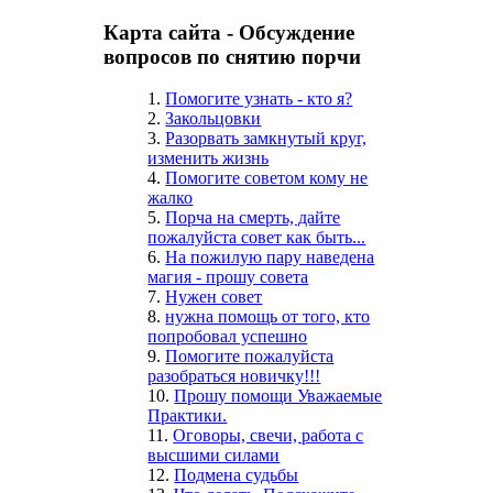
Карта сайта - Обсуждение
вопросов по снятию порчи
1.
Помогите узнать - кто я?
2.
Закольцовки
3.
Разорвать замкнутый круг,
изменить жизнь
4.
Помогите советом кому не
жалко
5.
Порча на смерть, дайте
пожалуйста совет как быть...
6.
На пожилую пару наведена
магия - прошу совета
7.
Нужен совет
8.
нужна помощь от того, кто
попробовал успешно
9.
Помогите пожалуйста
разобраться новичку!!!
10.
Прошу помощи Уважаемые
Практики.
11.
Оговоры, свечи, работа с
высшими силами
12.
Подмена судьбы