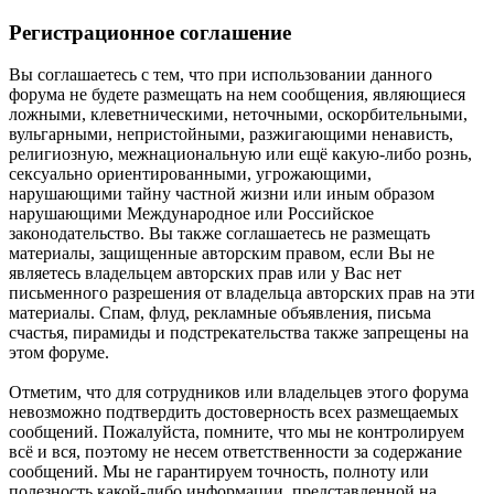
Регистрационное соглашение
Вы соглашаетесь с тем, что при использовании данного
форума не будете размещать на нем сообщения, являющиеся
ложными, клеветническими, неточными, оскорбительными,
вульгарными, непристойными, разжигающими ненависть,
религиозную, межнациональную или ещё какую-либо рознь,
сексуально ориентированными, угрожающими,
нарушающими тайну частной жизни или иным образом
нарушающими Международное или Российское
законодательство. Вы также соглашаетесь не размещать
материалы, защищенные авторским правом, если Вы не
являетесь владельцем авторских прав или у Вас нет
письменного разрешения от владельца авторских прав на эти
материалы. Спам, флуд, рекламные объявления, письма
счастья, пирамиды и подстрекательства также запрещены на
этом форуме.
Отметим, что для сотрудников или владельцев этого форума
невозможно подтвердить достоверность всех размещаемых
сообщений. Пожалуйста, помните, что мы не контролируем
всё и вся, поэтому не несем ответственности за содержание
сообщений. Мы не гарантируем точность, полноту или
полезность какой-либо информации, представленной на