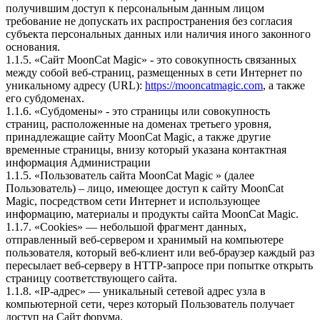
получившим доступ к персональным данным лицом
требование не допускать их распространения без согласия
субъекта персональных данных или наличия иного законного
основания.
1.1.5. «Сайт MoonCat Magic» - это совокупность связанных
между собой веб-страниц, размещенных в сети Интернет по
уникальному адресу (URL):
https://mooncatmagic.com
, а также
его субдоменах.
1.1.6. «Субдомены» - это страницы или совокупность
страниц, расположенные на доменах третьего уровня,
принадлежащие сайту MoonCat Magic, а также другие
временные страницы, внизу который указана контактная
информация Администрации
1.1.5. «Пользователь сайта MoonCat Magic » (далее
Пользователь) – лицо, имеющее доступ к сайту MoonCat
Magic, посредством сети Интернет и использующее
информацию, материалы и продукты сайта MoonCat Magic.
1.1.7. «Cookies» — небольшой фрагмент данных,
отправленный веб-сервером и хранимый на компьютере
пользователя, который веб-клиент или веб-браузер каждый раз
пересылает веб-серверу в HTTP-запросе при попытке открыть
страницу соответствующего сайта.
1.1.8. «IP-адрес» — уникальный сетевой адрес узла в
компьютерной сети, через который Пользователь получает
доступ на Сайт форума.