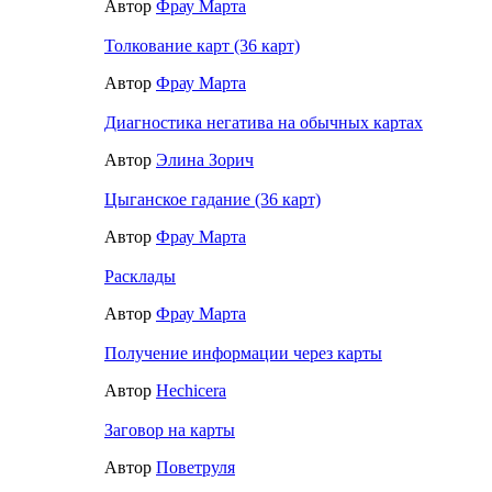
Автор
Фрау Марта
Толкование карт (36 карт)
Автор
Фрау Марта
Диагностика негатива на обычных картах
Автор
Элина Зорич
Цыганское гадание (36 карт)
Автор
Фрау Марта
Расклады
Автор
Фрау Марта
Получение информации через карты
Автор
Hechicera
Заговор на карты
Автор
Поветруля