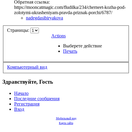
Обратная ссылка:
https://mooncatmagic.com/fludilka/234/cherneet-kozha-pod-
zolotymi-ukrasheniyam-pravda-priznak-porchi/6787/
nadegdasibiryakova
Страницы:
Actions
Выберете действие
Печать
Компьютерный вид
Здравствуйте, Гость
Начало
Последние сообщения
Регистрация
Вход
Мобильный вид
Карта сайта