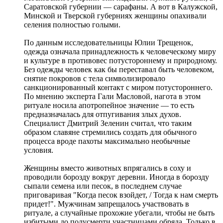
Саратовской губернии — сарафаны. А вот в Калужской,
Минской и Тверской губерниях женщины опахивали
селения полностью голыми.
По данным исследовательницы Юлии Трещенок,
одежда означала принадлежность к человеческому миру
и культуре в противовес потустороннему и природному.
Без одежды человек как бы переставал быть человеком,
снятие покровов с тела символизировало
санкционированный контакт с миром потустороннего.
По мнению эксперта Гали Масловой, нагота в этом
ритуале носила апотропейное значение — то есть
предназначалась для отпугивания злых духов.
Специалист Дмитрий Зеленин считал, что таким
образом славяне стремились создать для обычного
процесса вроде пахоты максимально необычные
условия.
Женщины вместо животных впрягались в соху и
проводили борозду вокруг деревни. Иногда в борозду
сыпали семена или песок, в последнем случае
приговаривая "Когда песок взойдет, / Тогда к нам смерть
придет!". Мужчинам запрещалось участвовать в
ритуале, а случайные прохожие убегали, чтобы не быть
избитыми до полусмерти участницами обряда. Только в