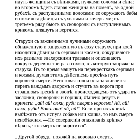
идутъ женщины съ вѣниками, пучками соломы и сѣна;
во второмъ ѣдетъ старая женщина на помелѣ, въ одной
рубахѣ, съ распущенными волосами; ее окружаютъ бабы
и пожилыя дѣвицы съ ухватами и кочергами; въ
третьемъ ряду бьютъ въ сковороды съ изступленнымъ
крикомъ, пляшутъ и вертятся.
Старухи съ зажженными лучинами окружаютъ
обнаженную и запряженную въ соху старуху, при коей
находятся дѣвицы съ серпами и косами; обкуриваютъ
ихъ разными знахарскими травами и опахиваютъ
вокругъ деревни три раза сохою, въ которую запряжена
старуха. Въ то время машутъ на перекресткахъ серпами
и косами, думая этимъ дѣйствіемъ пресѣчь путь
коровьей смерти. Неистовая толпа останавливается
передъ каждымъ дворомъ и стучитъ въ ворота при
страшномъ трескѣ и звонѣ, происходящемъ отъ удара въ
заслонки, сковороды и горшки; бѣшено ревутъ и
кричатъ:
„ай! ай! сѣки, руби смерть коровью! Ай, ай!
сѣки, руби! Вотъ она! ай, ай!“
Если при ихъ крикѣ
выбѣжитъ отъ испуга собака или кошка, то имъ смерть
неизбѣжная. —По совершеніи опахиванія крѣпко
вѣрятъ, что смерть не воротится".
„ Другой обрядъ, похожій на коровью смерть,