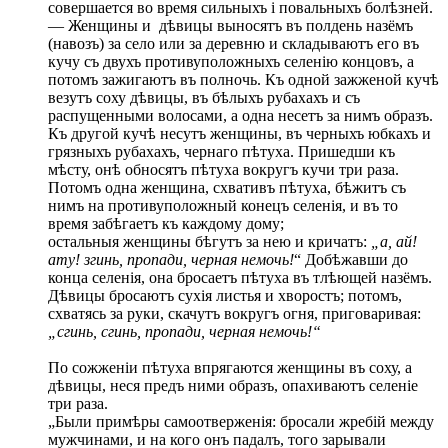
совершается во время сильныхъ і повальныхъ болѣзней.
— Женщины и дѣвицы выносятъ въ полдень назёмъ
(навозъ) за село или за деревню и складываютъ его въ
кучу съ двухъ противуположныхъ селенію концовъ, а
потомъ зажигаютъ въ полночь. Къ одной зажженой кучѣ
везутъ соху дѣвицы, въ бѣлыхъ рубахахъ и съ
распущенными волосами, а одна несетъ за нимъ образъ.
Къ другой кучѣ несутъ женщины, въ черныхъ юбкахъ и
грязныхъ рубахахъ, чернаго пѣтуха. Пришедши къ
мѣсту, онѣ обносятъ пѣтуха вокругъ кучи три раза.
Потомъ одна женщина, схвативъ пѣтуха, бѣжитъ съ
нимъ на противуположный конецъ селенія, и въ то
время забѣгаетъ къ каждому дому;
остальныя женщины бѣгутъ за нею и кричатъ:
„а, ай!
ату! згинь, пропади, черная немочь!
“ Добѣжавши до
конца селенія, она бросаетъ пѣтуха въ тлѣющей назёмъ.
Дѣвицы бросаютъ сухія листья и хворостъ; потомъ,
схватясь за руки, скачутъ вокругъ огня, приговаривая:
„сгинь, сгинь, пропади, черная немочь!“
По сожженіи пѣтуха впрягаются женщины въ соху, а
дѣвицы, неся предъ ними образъ, опахиваютъ селеніе
три раза.
„Были примѣры самоотверженія: бросали жребій между
мужчинами, и на кого онъ падалъ, того зарывали