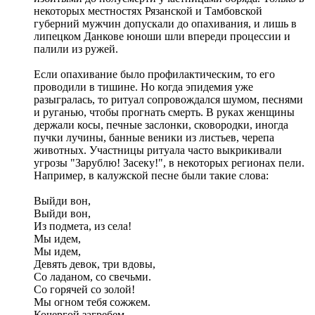
некоторых местностях Рязанской и Тамбовской
губерний мужчин допускали до опахивания, и лишь в
липецком Данкове юноши шли впереди процессии и
палили из ружей.
Если опахивание было профилактическим, то его
проводили в тишине. Но когда эпидемия уже
разыгралась, то ритуал сопровождался шумом, песнями
и руганью, чтобы прогнать смерть. В руках женщины
держали косы, печные заслонки, сковородки, иногда
пучки лучины, банные веники из листьев, черепа
животных. Участницы ритуала часто выкрикивали
угрозы "Зарублю! Засеку!", в некоторых регионах пели.
Например, в калужской песне были такие слова:
Выйди вон,
Выйди вон,
Из подмета, из села!
Мы идем,
Мы идем,
Девять девок, три вдовы,
Со ладаном, со свечьми.
Со горячей со золой!
Мы огном тебя сожжем.
Кочергой загребем,