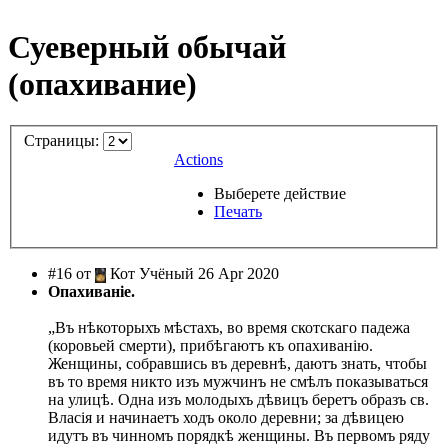
Суеверный обычай
(опахивание)
Страницы:
Actions
Выберете действие
Печать
#16 от
Кот Учёный 26 Apr 2020
Опахиваніе.
„Въ нѣкоторыхъ мѣстахъ, во время скотскаго падежа
(коровьей смерти), прибѣгаютъ къ опахиванію.
Женщины, собравшись въ деревнѣ, даютъ знать, чтобы
въ то время никто изъ мужчинъ не смѣлъ показываться
на улицѣ. Одна изъ молодыхъ дѣвицъ беретъ образъ св.
Власія и начинаетъ ходъ около деревни; за дѣвицею
идутъ въ чинномъ порядкѣ женщины. Въ первомъ ряду