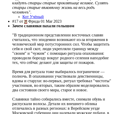
кладутъ старцы старые проклятьице великое. Сулятъ
старцы старые вѣковѣчну жизнь на весь родъ
человѣчъ"
.
Кот Учёный
#17 от
Фрида 01 Mar 2023
Зачем славянки пахали голышом
"В традиционном представлении восточных славян
считалось, что эпидемии возникают из-за вторжения в
человеческий мир потусторонних сил. Чтобы защитить
себя и свой скот, люди укрепляли границу между
"своим" и "чужим" с помощью ритуала опахивания:
проводили борозду вокруг родного селения наподобие
тех, что сейчас делают для защиты от пожаров.
Время для ритуала тоже выбиралось пограничное —
полночь. В опахивании участвовали девственницы,
вдовы и старухи: во-первых, ритуал требовал "чистоты"
участников, во-вторых, таким образом моделировались
два состояния своего мира, старое и новое.
Славянки тайно собирались вместе, снимали обувь и
распускали волосы. Детали их внешнего облика
отличались в разных регионах: в Верейском уезде
Московской губернии они надевали мужские рубахи, в