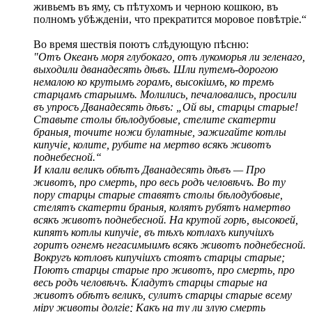
живьемъ въ яму, съ пѣтухомъ и черною кошкою, въ
полномъ убѣжденіи, что прекратится моровое повѣтріе.“
Во время шествія поютъ слѣдующую пѣсню:
"Отъ Океанъ моря глубокаго, отъ лукоморья ли зеленаго,
выходили дванадесять дѣвъ. Шли путемъ-дорогою
немалою ко крутымъ горамъ, высокіимъ, ко тремъ
старцамъ старыимъ. Молились, печаловались, просили
въ упросъ Дванадесять дѣвъ: „Ой вы, старцы старые!
Ставьте столы бѣлодубовые, стелите скатерти
браныя, точите ножи булатные, эажигайте котлы
кипучіе, колите, рубите на мертво всякъ животъ
поднебесной.“
И клали великъ обѣтъ Дванадесять дѣвъ — Про
животъ, про смерть, про весь родъ человѣчъ. Во ту
пору старцы старые ставятъ столы бѣлодубовые,
стелятъ скатерти браныя, колятъ рубятъ намертво
всякъ животъ поднебесной. На крутой горѣ, высокоей,
кипятъ котлы кипучіе, въ тѣхъ котлахъ кипучіихъ
горитъ огнемъ негасимыимъ всякъ животъ поднебесной.
Вокругъ котловъ кипучіихъ стоятъ старцы старые;
Поютъ старцы старые про животъ, про смерть, про
весь родъ человѣчъ. Кладутъ старцы старые на
животъ обѣтъ великъ, сулитъ старцы старые всему
міру животы долгіе; Какъ на ту ли злую смерть