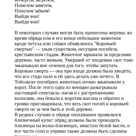
Помелом заметем,
Попелом забьем!
Выйди вон!
Выйди вон!
В некоторых случаях могли быть принесены жертвы: во
время обряда или в его конце небольшое животное
вроде петуха или собаки объявлялось "Коровьей
смертью" — злым существом, несущим погибель
крестьянским стадам. Животное зарывали за пределами
деревни, часто живьем. Умерший от эпидемии скот тоже
закапывали вне селения для того, чтобы запутать
Коровью смерть — она при входе должна была увидеть,
что все стадо пало и ей здесь делать уже нечего. В
Тобольске погибших животных ночью закапывали у
ворот. После этого одна из женщин разыгрывала
настоящий спектакль: нагая и с растрепанными
волосами, она бежала к воротам выгона и обратно и
громко приговаривала, что весь скот погиб и коровьей
смерти не за чем быть в этой деревне.
В редких случаях в обряде опахивании проявлялся
близнечный культ: обряд должны были проводить
близнецы на волах-близнецах, зачастую белой масти, и
все части сохи и упряжи также должны быть сделаны