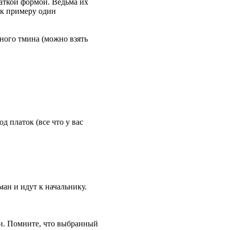
раткой формой. Ведьма их
м к примеру один
рного тмина (можно взять
д платок (все что у вас
ман и идут к начальнику.
ами. Помните, что выбранный