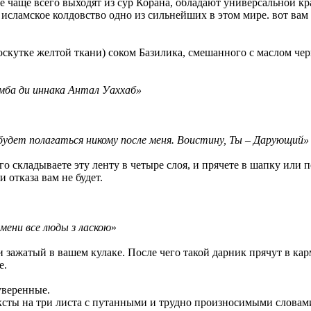
ые чаще всего выходят из сур Корана, обладают универсальной к
то исламское колдовство одно из сильнейших в этом мире. вот ва
лоскутке желтой ткани) соком Базилика, смешанного с маслом че
имба ди иннака Антал Уаххаб»
будет полагаться никому после меня. Воистину, Ты – Дарующий»
о складываете эту ленту в четыре слоя, и прячете в шапку или по
 отказа вам не будет.
о мени все люды з ласкою
»
 и зажатый в вашем кулаке. После чего такой дарник прячут в кар
е.
уверенные.
ь тексты на три листа с путанными и трудно произносимыми слов