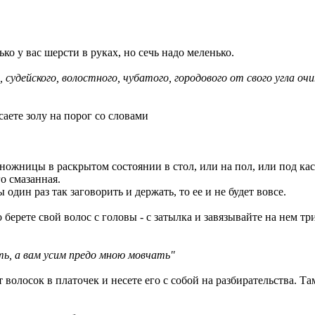
ко у вас шерсти в руках, но сечь надо меленько.
, судейского, волостного, чубатого, городового от свого угла о
саете золу на порог со словами
е ножницы в раскрытом состоянии в стол, или на пол, или под кас
го смазанная.
один раз так заговорить и держать, то ее и не будет вовсе.
 берете свой волос с головы - с затылка и завязывайте на нем тр
ть
, а вам усим предо мною мовчать"
 волосок в платочек и несете его с собой на разбирательства. Та