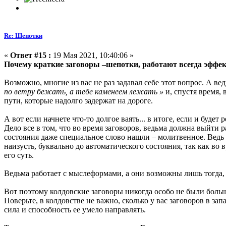
Re: Шепотки
«
Ответ #15 :
19 Мая 2021, 10:40:06 »
Почему краткие заговоры –шепотки, работают всегда эффе
Возможно, многие из вас не раз задавал себе этот вопрос. А вед
по ветру бежать, а тебе каменеем лежать »
и, спустя время,
пути, которые надолго задержат на дороге.
А вот если начнете что-то долгое ваять... в итоге, если и будет
Дело все в том, что во время заговоров, ведьма должна выйти р
состояния даже специальное слово нашли – молитвенное. Ведь не
наизусть, буквально до автоматического состояния, так как во 
его суть.
Ведьма работает с мыслеформами, а они возможны лишь тогда, к
Вот поэтому колдовские заговоры никогда особо не были бол
Поверьте, в колдовстве не важно, сколько у вас заговоров в за
сила и способность ее умело направлять.