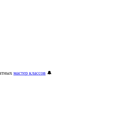
латных
мастер классов
🔔