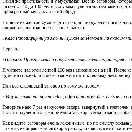
Такая же практика есть и у мусульман. Все их заговоры, котор
читает от 40 до 100 раз, и могу вам с уверенностью заявить, ч
проверенный мусульманский обряд.
Пишите на желтой бумаге (хотя по оригиналу, надо писать на 
оливковое, настоянное на зернах тмина)
«Кала Раббигфир ли уа Хаб ли Мулкал ла Йамбаги ли ахадим м
Перевод:
«Господи! Прости меня и даруй мне такую власть, которая не 
И читаете над этой лентой 100 раз написанное на ней. После чег
будет на голове), после чего можете идти к любому начальнику и
Или вот славянский заговор по тому же поводу.
« Иду не сама, та иду не одна, иду з дарником, да с паскою, а д
Говорить надо 7 раз на кусочек сахара, завернутый в платочек,
После полученного вами результата сахар всегда отдается собак
Как видите, заговоры очень лаконичные, но по смыслу весьма 
Так что, выбирая себе заговор в работу, старайтесь не искат