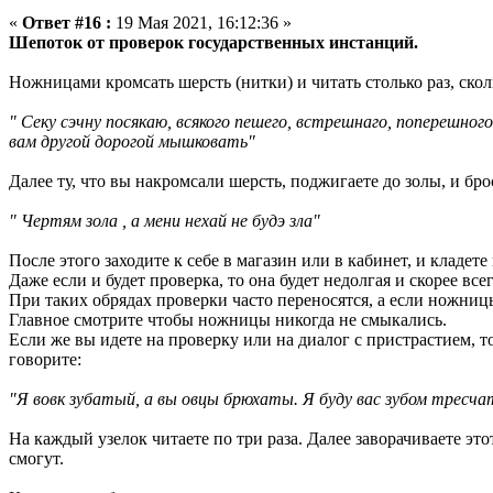
«
Ответ #16 :
19 Мая 2021, 16:12:36 »
Шепоток от проверок государственных инстанций.
Ножницами кромсать шерсть (нитки) и читать столько раз, сколь
" Секу сэчну посякаю, всякого пешего, встрешнаго, поперешного
вам другой дорогой мышковать"
Далее ту, что вы накромсали шерсть, поджигаете до золы, и бро
" Чертям зола , а мени нехай не будэ зла"
После этого заходите к себе в магазин или в кабинет, и кладет
Даже если и будет проверка, то она будет недолгая и скорее все
При таких обрядах проверки часто переносятся, а если ножницы 
Главное смотрите чтобы ножницы никогда не смыкались.
Если же вы идете на проверку или на диалог с пристрастием, то
говорите:
"Я вовк зубатый, а вы овцы брюхаты. Я
буду вас зубом тресча
На каждый узелок читаете по три раза. Далее заворачиваете этот
смогут.