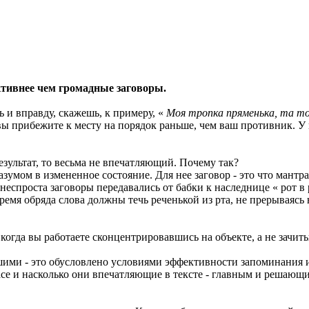
ктивнее чем громадные заговоры.
ь и вправду, скажешь, к примеру, «
Моя тропка пряменька, та то
 вы прибежите к месту на порядок раньше, чем ваш противник. У
 результат, то весьма не впечатляющий. Почему так?
азумом в измененное состояние. Для нее заговор - это что мантра
спроста заговоры передавались от бабки к наследнице « рот в ро
время обряда слова должны течь реченькой из рта, не прерываясь 
огда вы работаете сконцентрировавшись на объекте, а не зачиты
ьшими - это обусловлено условиями эффективности запоминания 
пасе и насколько они впечатляющие в тексте - главным и решающи