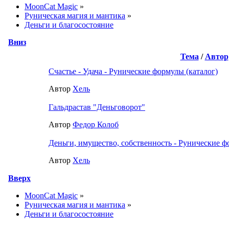
MoonCat Magic
»
Руническая магия и мантика
»
Деньги и благосостояние
Вниз
Тема
/
Автор
Счастье - Удача - Рунические формулы (каталог)
Автор
Хель
Гальдрастав "Деньговорот"
Автор
Федор Колоб
Деньги, имущество, собственность - Рунические ф
Автор
Хель
Вверх
MoonCat Magic
»
Руническая магия и мантика
»
Деньги и благосостояние