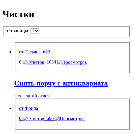
Чистки
Страницы:
от Татьяна_622
0
1034
Снять порчу с антиквариата
Последний ответ
от Фрида
0
696