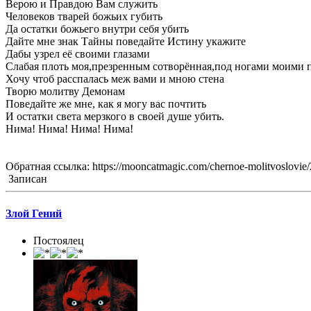
Верою и Правдою Вам служить
Человеков тварей божьих губить
Да остатки божьего внутри себя убить
Дайте мне знак Тайны поведайте Истину укажите
Дабы узрел её своими глазами
Слабая плоть моя,презренным сотворённая,под ногами моими 
Хочу чтоб расспалась меж вами и мною стена
Творю молитву Демонам
Поведайте же мне, как я могу вас почтить
И остатки света мерзкого в своей душе убить.
Нима! Нима! Нима! Нима!
Обратная ссылка: https://mooncatmagic.com/chernoe-molitvoslovie/
Записан
Злой Гений
Постоялец