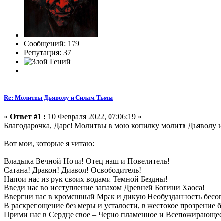
Сообщений: 179
Репутация: 37
Re: Молитвы Дьяволу и Силам Тьмы
«
Ответ #1 :
10 Февраля 2022, 07:06:19 »
Благодарочка, Дарс! Молитвы в мою копилку молитв Дьяволу 
Вот мои, которые я читаю:
Владыка Вечной Ночи! Отец наш и Повелитель!
Сатана! Дракон! Диавол! Освободитель!
Напои нас из рук своих водами Темной Бездны!
Введи нас во исступление запахом Древней Богини Хаоса!
Ввергни нас в кромешный Мрак и дикую Необузданность бесо
В раскрепощение без меры и усталости, в жестокое прозрение 
Прими нас в Сердце свое – Черно пламенное и Всепожирающе