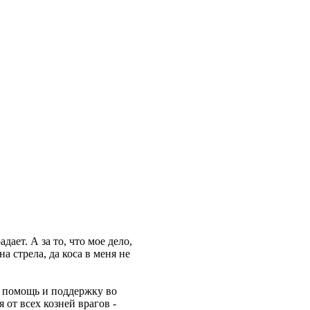
дает. А за то, что мое дело,
а стрела, да коса в меня не
й помощь и поддержку во
 от всех козней врагов -