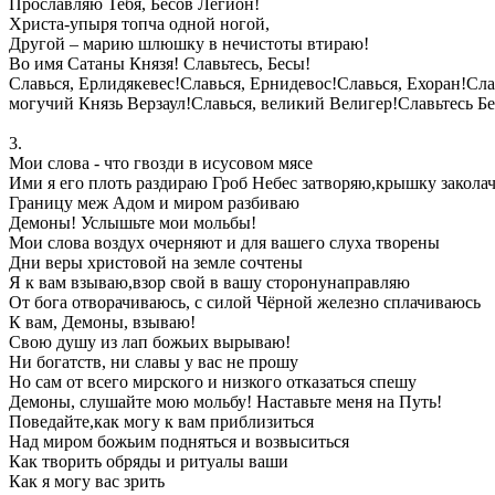
Прославляю Тебя, Бесов Легион!
Христа-упыря топча одной ногой,
Другой – марию шлюшку в нечистоты втираю!
Во имя Сатаны Князя! Славьтесь, Бесы!
Славься, Ерлидякевес!Славься, Ернидевос!Славься, Ехоран!Сла
могучий Князь Верзаул!Славься, великий Велигер!Славьтесь Б
3.
Мои слова - что гвозди в исусовом мясе
Ими я его плоть раздираю Гроб Небес затворяю,крышку закола
Границу меж Адом и миром разбиваю
Демоны! Услышьте мои мольбы!
Мои слова воздух очерняют и для вашего слуха творены
Дни веры христовой на земле сочтены
Я к вам взываю,взор свой в вашу сторонунаправляю
От бога отворачиваюсь, с силой Чёрной железно сплачиваюсь
К вам, Демоны, взываю!
Свою душу из лап божьих вырываю!
Ни богатств, ни славы у вас не прошу
Но сам от всего мирского и низкого отказаться спешу
Демоны, слушайте мою мольбу! Наставьте меня на Путь!
Поведайте,как могу к вам приблизиться
Над миром божьим подняться и возвыситься
Как творить обряды и ритуалы ваши
Как я могу вас зрить