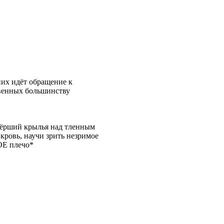
них идёт обращение к
твенных большинству
стёрший крылья над тленным
кровь, научи зрить незримое
ОЕ плечо*