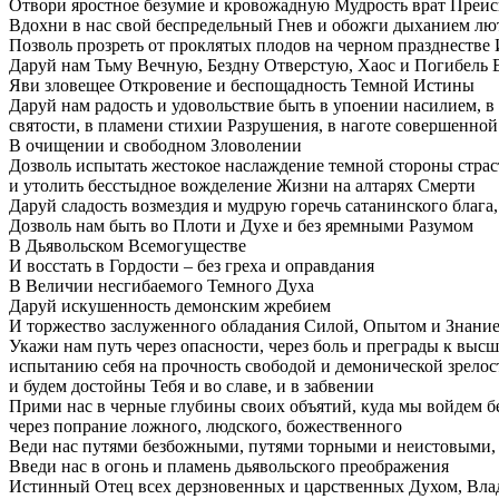
Отвори яростное безумие и кровожадную Мудрость врат Преи
Вдохни в нас свой беспредельный Гнев и обожги дыханием л
Позволь прозреть от проклятых плодов на черном празднестве
Даруй нам Тьму Вечную, Бездну Отверстую, Хаос и Погибель
Яви зловещее Откровение и беспощадность Темной Истины
Даруй нам радость и удовольствие быть в упоении насилием, в
святости, в пламени стихии Разрушения, в наготе совершенной
В очищении и свободном Зловолении
Дозволь испытать жестокое наслаждение темной стороны страс
и утолить бесстыдное вожделение Жизни на алтарях Смерти
Даруй сладость возмездия и мудрую горечь сатанинского блага,
Дозволь нам быть во Плоти и Духе и без яремными Разумом
В Дьявольском Всемогуществе
И восстать в Гордости – без греха и оправдания
В Величии несгибаемого Темного Духа
Даруй искушенность демонским жребием
И торжество заслуженного обладания Силой, Опытом и Знани
Укажи нам путь через опасности, через боль и преграды к высш
испытанию себя на прочность свободой и демонической зрелос
и будем достойны Тебя и во славе, и в забвении
Прими нас в черные глубины своих объятий, куда мы войдем б
через попрание ложного, людского, божественного
Веди нас путями безбожными, путями торными и неистовыми,
Введи нас в огонь и пламень дьявольского преображения
Истинный Отец всех дерзновенных и царственных Духом, Вла