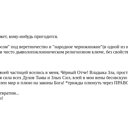
жет, кому-нибудь пригодится.
сом" под веретничество и "народное чернокнижие"(в одной из 
о в чисто дьяволопоклонническом религиозном ключе, без свойс
Своей частицей вселись в меня, Чёрный Отче! Владыка Зла, про
я сила всех Духов Тьмы и Злых Сил, влей в мои вены бесовскую 
ановлен мир и плюю на законы Бога! *трижды плюнуть через ПРАВ
твратим...
и!