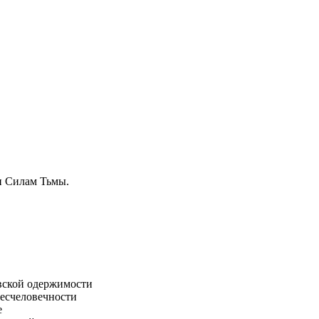
и Силам Тьмы.
вской одержимости
бесчеловечности
е