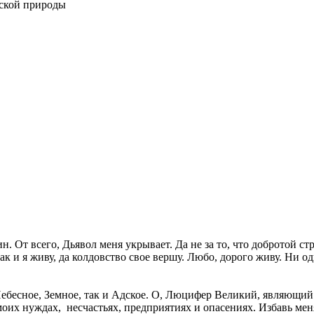
еской природы
. От всего, Дьявол меня укрывает. Да не за то, что добротой стра
Так и я живу, да колдовство свое вершу. Любо, дорого живу. Ни одн
Небесное, Земное, так и Адское. О, Люцифер Великий, являющи
оих нуждах, несчастьях, предприятиях и опасениях. Избавь меня