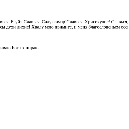
вься, Езуйт!Славься, Салуктамар!Славься, Хрисокулис! Славься,
есы духи лихие! Хвалу мою примите, и меня благословеньем осе
чиваю Бога запираю