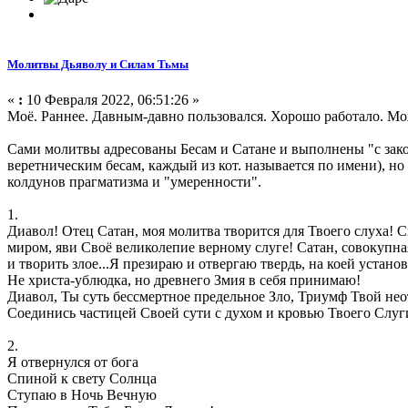
Молитвы Дьяволу и Силам Тьмы
«
:
10 Февраля 2022, 06:51:26 »
Моё. Раннее. Давным-давно пользовался. Хорошо работало. Мо
Сами молитвы адресованы Бесам и Сатане и выполнены "с зако
веретническим бесам, каждый из кот. называется по имени), н
колдунов прагматизма и "умеренности".
1.
Диавол! Отец Сатан, моя молитва творится для Твоего слуха! 
миром, яви Своё великолепие верному слуге! Сатан, совокупна
и творить злое...Я презираю и отвергаю твердь, на коей уст
Не христа-ублюдка, но древнего Змия в себя принимаю!
Диавол, Ты суть бессмертное предельное Зло, Триумф Твой нео
Соединись частицей Своей сути с духом и кровью Твоего Слуг
2.
Я отвернулся от бога
Спиной к свету Солнца
Ступаю в Ночь Вечную