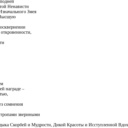
сподней
ютой Ненависти
 Изначального Змея
 Высшую
 осквернении
 откровенности,
ти
ем
ей награде –
тью,
ез сомнения
 тропами звериными
дыка Скорбей и Мудрости, Дикой Красоты и Исступленной Вдо