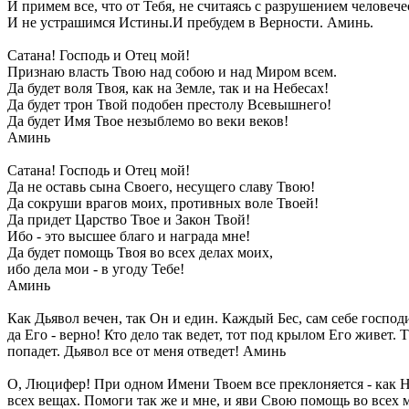
И примем все, что от Тебя, не считаясь с разрушением человеч
И не устрашимся Истины.И пребудем в Верности. Аминь.
Сатана! Господь и Отец мой!
Признаю власть Твою над собою и над Миром всем.
Да будет воля Твоя, как на Земле, так и на Небесах!
Да будет трон Твой подобен престолу Всевышнего!
Да будет Имя Твое незыблемо во веки веков!
Аминь
Сатана! Господь и Отец мой!
Да не оставь сына Своего, несущего славу Твою!
Да сокруши врагов моих, противных воле Твоей!
Да придет Царство Твое и Закон Твой!
Ибо - это высшее благо и награда мне!
Да будет помощь Твоя во всех делах моих,
ибо дела мои - в угоду Тебе!
Аминь
Как Дьявол вечен, так Он и един. Каждый Бес, сам себе господин
да Его - верно! Кто дело так ведет, тот под крылом Его живет. 
попадет. Дьявол все от меня отведет! Аминь
О, Люцифер! При одном Имени Твоем все преклоняется - как 
всех вещах. Помоги так же и мне, и яви Свою помощь во всех м