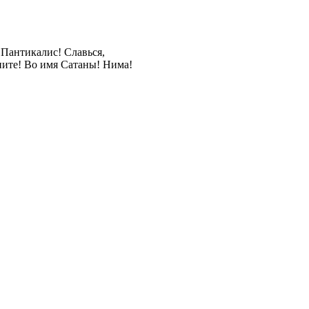
 Пантикалис! Славься,
ните! Во имя Сатаны! Нима!