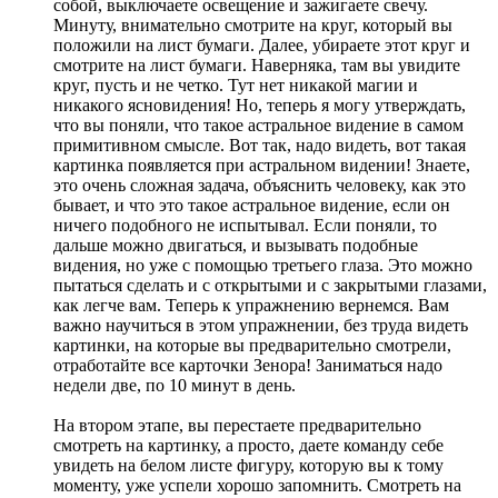
собой, выключаете освещение и зажигаете свечу.
Минуту, внимательно смотрите на круг, который вы
положили на лист бумаги. Далее, убираете этот круг и
смотрите на лист бумаги. Наверняка, там вы увидите
круг, пусть и не четко. Тут нет никакой магии и
никакого ясновидения! Но, теперь я могу утверждать,
что вы поняли, что такое астральное видение в самом
примитивном смысле. Вот так, надо видеть, вот такая
картинка появляется при астральном видении! Знаете,
это очень сложная задача, объяснить человеку, как это
бывает, и что это такое астральное видение, если он
ничего подобного не испытывал. Если поняли, то
дальше можно двигаться, и вызывать подобные
видения, но уже с помощью третьего глаза. Это можно
пытаться сделать и с открытыми и с закрытыми глазами,
как легче вам. Теперь к упражнению вернемся. Вам
важно научиться в этом упражнении, без труда видеть
картинки, на которые вы предварительно смотрели,
отработайте все карточки Зенора! Заниматься надо
недели две, по 10 минут в день.
На втором этапе, вы перестаете предварительно
смотреть на картинку, а просто, даете команду себе
увидеть на белом листе фигуру, которую вы к тому
моменту, уже успели хорошо запомнить. Смотреть на