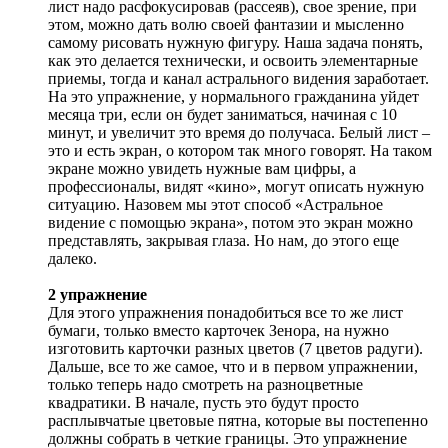
лист надо расфокусировав (рассеяв), свое зрение, при
этом, можно дать волю своей фантазии и мысленно
самому рисовать нужную фигуру. Наша задача понять,
как это делается технически, и освоить элементарные
приемы, тогда и канал астрального видения заработает.
На это упражнение, у нормального гражданина уйдет
месяца три, если он будет заниматься, начиная с 10
минут, и увеличит это время до получаса. Белый лист –
это и есть экран, о котором так много говорят. На таком
экране можно увидеть нужные вам цифры, а
профессионалы, видят «кино», могут описать нужную
ситуацию. Назовем мы этот способ «Астральное
видение с помощью экрана», потом это экран можно
представлять, закрывая глаза. Но нам, до этого еще
далеко.
2 упражнение
Для этого упражнения понадобиться все то же лист
бумаги, только вместо карточек Зенора, на нужно
изготовить карточки разных цветов (7 цветов радуги).
Дальше, все то же самое, что и в первом упражнении,
только теперь надо смотреть на разноцветные
квадратики. В начале, пусть это будут просто
расплывчатые цветовые пятна, которые вы постепенно
должны собрать в четкие границы. Это упражнение