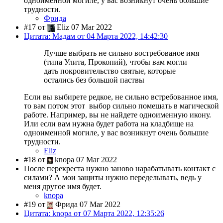
одноименной могиле, у вас возникнут очень большие
трудности.
Фрида
#17 от
Eliz 07 Mar 2022
Цитата: Мадам от 04 Марта 2022, 14:42:30
Лучше выбрать не сильно востребованое имя
(типа Улита, Прокопий), чтобы вам могли
дать покровительство святые, которые
остались без большой паствы
Если вы выбирете редкое, не сильно встребованное имя,
то вам потом этот выбор сильно помешать в магической
работе. Например, вы не найдете одноименную икону.
Или если вам нужна будет работа на кладбище на
одноименной могиле, у вас возникнут очень большие
трудности.
Eliz
#18 от
knopa 07 Mar 2022
После перекреста нужно заново нарабатывать контакт с
силами? А мои защиты нужно переделывать, ведь у
меня другое имя будет.
knopa
#19 от
Фрида 07 Mar 2022
Цитата: knopa от 07 Марта 2022, 12:35:26