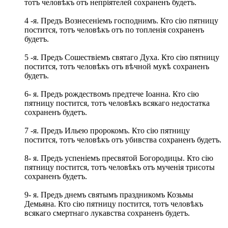
тотъ человѣкъ отъ непріятелей сохраненъ будетъ.
4 -я. Предъ Вознесеніемъ господнимъ. Кто сію пятницу
постится, тотъ человѣкъ отъ по топленія сохраненъ
будетъ.
5 -я. Предъ Сошествіемъ святаго Духа. Кто сію пятницу
постится, тотъ человѣкъ отъ вѣчной мукѣ сохраненъ
будетъ.
6- я. Предъ рождествомъ предтече Іоанна. Кто сію
пятницу постится, тотъ человѣкъ всякаго недостатка
сохраненъ будетъ.
7 -я. Предъ Ильею пророкомъ. Кто сію пятницу
постится, тотъ человѣкъ отъ убивства сохраненъ будетъ.
8- я. Предъ успеніемъ пресвятой Богородицы. Кто сію
пятницу постится, тотъ человѣкъ отъ мученія трисоты
сохраненъ будетъ.
9- я. Предъ днемъ святымъ праздникомъ Козьмы
Демьяна. Кто сію пятницу постится, тотъ человѣкъ
всякаго смертнаго лукавства сохраненъ будетъ.