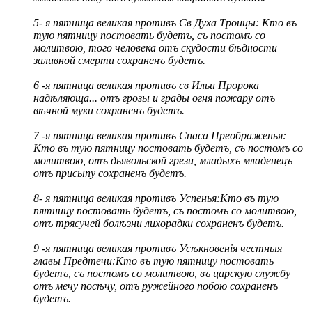
5- я пятница великая противъ Св Духа Троицы: Кто въ
тую пятницу постовать будетъ, съ постомъ со
молитвою, того человека отъ скудости бѣдности
заливной смерти сохраненъ будетъ.
6 -я пятница великая противъ св Ильи Пророка
надѣляюща... отъ грозы и грады огня пожару отъ
вѣчной муки сохраненъ будетъ.
7 -я пятница великая противъ Спаса Преображенья:
Кто въ тую пятницу постовать будетъ, съ постомъ со
молитвою, отъ дьявольской грези, младыхъ младенецъ
отъ присыпу сохраненъ будетъ.
8- я пятница великая противъ Успенья:Кто въ тую
пятницу постовать будетъ, съ постомъ со молитвою,
отъ трясучей болѣзни лихорадки сохраненъ будетъ.
9 -я пятница великая противъ Усѣкновенія честныя
главы Предтечи:Кто въ тую пятницу постовать
будетъ, съ постомъ со молитвою, въ царскую службу
отъ мечу посѣчу, отъ ружейного побою сохраненъ
будетъ.