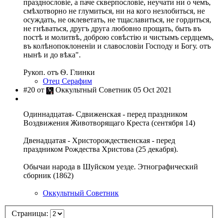
празднословіе, а паче скверпословіе, неучати ни о чемъ,
смѣхотворно не глумиться, ни на кого незлобиться, не
осуждать, не оклеветать, не тщаславиться, не гордиться,
не гнѣваться, другъ друга любовно прощать, быть въ
постѣ и молитвѣ, доброю совѣстію и чистымъ сердцемъ,
въ колѣнопоклоненіи и славословіи Господу и Богу. отъ
нынѣ и до вѣка".
Рукоп. отъ Ѳ. Глинки
Отец Серафим
#20 от
Оккультный Советник 05 Oct 2021
Одиннадцатая- Сдвиженская - перед праздником
Воздвижения Животворящаго Креста (сентября 14)
Двенадцатая - Христорождественская - перед
праздником Рождества Христова (25 декабря).
Обычаи народа в Шуйском уезде. Этнографический
сборник (1862)
Оккультный Советник
Страницы: