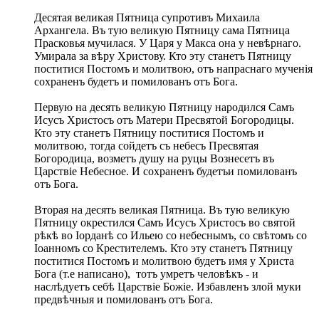
Десятая великая Пятница супротивъ Михаила
Архангела. Въ тую великую Пятницу сама Пятница
Прасковья мучилася. У Царя у Макса она у невѣрнаго.
Умирала за вѣру Христову. Кто эту станетъ Пятницу
поститися Постомъ и молитвою, отъ напраснаго мученія
сохраненъ будетъ и помилованъ отъ Бога.
Первую на десять великую Пятницу народился Самъ
Исусъ Христосъ отъ Матери Пресвятой Богородицы.
Кто эту станетъ Пятницу поститися Постомъ и
молитвою, тогда сойдетъ съ небесъ Пресвятая
Богородица, возметъ душу на руцы Вознесетъ въ
Царствіе Небесное. И сохраненъ будетъи помилованъ
отъ Бога.
Вторая на десять великая Пятница. Въ тую великую
Пятницу окрестился Самъ Исусъ Христосъ во святой
рѣкѣ во Іорданѣ со Ильею cо небеснымъ, со свѣтомъ со
Іоанномъ со Крестителемъ. Кто эту станетъ Пятницу
поститися Постомъ и молитвою будетъ имя у Христа
Бога (т.е написано), тотъ умретъ человѣкъ - и
наслѣдуетъ себѣ Царствіе Божіе. Избавленъ злой муки
предвѣчныя и помилованъ отъ Бога.