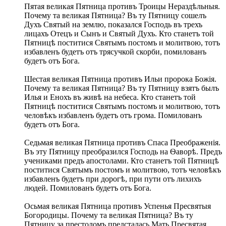
Пятая великая Пятница противъ Троицы Нераздѣльныя.
Почему та великая Пятница? Въ ту Пятницу сошелъ
Духъ Святый на землю, показался Господь въ трехъ
лицахъ Отецъ и Сынъ и Святый Духъ. Кто станетъ той
Пятницѣ поститися Святымъ постомъ и молитвою, тотъ
избавленъ будетъ отъ трясучкой скорби, помилованъ
будетъ отъ Бога.
Шестая великая Пятница противъ Ильи пророка Божія.
Почему та великая Пятница? Въ ту Пятницу взятъ былъ
Илья и Енохъ въ живѣ на небеса. Кто станетъ той
Пятницѣ поститися Святымъ постомъ и молитвою, тотъ
человѣкъ избавленъ будетъ отъ грома. Помилованъ
будетъ отъ Бога.
Седьмая великая Пятница противъ Спаса Преображенія.
Въ эту Пятницу преобразился Господь на Ѳаворѣ. Предъ
учениками предъ апостолами. Кто станетъ той Пятницѣ
поститися Святымъ постомъ и молитвою, тотъ человѣкъ
избавленъ будетъ при дорогѣ, при пути отъ лихихъ
людей. Помилованъ будетъ отъ Бога.
Осьмая великая Пятница противъ Успенья Пресвятыя
Богородицы. Почему та великая Пятница? Въ ту
Пятницу за престоломъ предсталась Мать Пресвятая