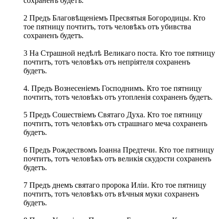
сохраненъ будетъ.
2 Предъ Благовѣщеніемъ Пресвятыя Богородицы. Кто
тое пятницу почтитъ, тотъ человѣкъ отъ убивства
сохраненъ будетъ.
3 На Страшной недѣлѣ Великаго поста. Кто тое пятницу
почтитъ, тотъ человѣкъ отъ непріятеля сохраненъ
будетъ.
4. Предъ Вознесеніемъ Господнимъ. Кто тое пятницу
почтитъ, тотъ человѣкъ отъ утопленія сохраненъ будетъ.
5 Предъ Сошествіемъ Святаго Духа. Кто тое пятницу
почтитъ, тотъ человѣкъ отъ страшнаго меча сохраненъ
будетъ.
6 Предъ Рождествомъ Іоанна Предтечи. Кто тое пятницу
почтитъ, тотъ человѣкъ отъ великія скудости сохраненъ
будетъ.
7 Предъ днемъ святаго пророка Иліи. Кто тое пятницу
почтитъ, тотъ человѣкъ отъ вѣчныя муки сохраненъ
будетъ.