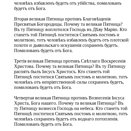
человѣкъ избавленъ будетъ отъ убійства, помилованъ
будетъ отъ Бога.
Вторая великая Пятница противъ Благовѣщенія
Пресвятыя Богородицы. Почему та великая Пятница?
Въ ту Пятницу воплотился Господь въ Дѣву Марію. Кто
станетъ той Пятницѣ поститися Святымъ постомъ и
молитвою, тотъ человѣкъ избавленъ будетъ отъ плотской
похоти и дьявольскаго искушенія сохраненъ будетъ.
Помилованъ будетъ отъ Бога.
Третія великая Пятница противъ Свѣтлаго Воскресенія
Христова. Почему та великая Пятница? Въ ту Пятницу
распятъ былъ Іисусъ Христосъ. Кто станетъ той
Пятницѣ поститися Святымъ постомъ и молитвою, тотъ
человѣкъ отъ непріятственной силы сохраненъ будетъ,
помилованъ будетъ отъ Бога.
Четвертая великая Пятница противъ Вознесенія Іисуса
Христа, Бога нашего. Почему та великая Пятница? Въ
ту Пятницу вознесся Господь на небеса. Кто станетъ той
Пятницѣ поститися Святымъ постомъ и молитвою, тотъ
человѣкъ сохраненъ будетъ отъ воднаго потопленія.
Помилованъ будетъ отъ Бога.