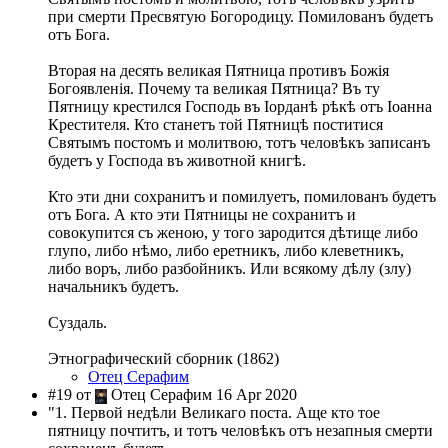
при смерти Пресвятую Богородицу. Помилованъ будетъ
отъ Бога.
Вторая на десять великая Пятница противъ Божія
Богоявленія. Почему та великая Пятница? Въ ту
Пятницу крестился Господь въ Іорданѣ рѣкѣ отъ Іоанна
Крестителя. Кто станетъ той Пятницѣ поститися
Святымъ постомъ и молитвою, тотъ человѣкъ записанъ
будетъ у Господа въ животной книгѣ.
Кто эти дни сохранитъ и помилуетъ, помилованъ будетъ
отъ Бога. А кто эти Пятницы не сохранитъ и
совокупится съ женою, у того зародится дѣтище либо
глупо, либо нѣмо, либо еретникъ, либо клеветникъ,
либо воръ, либо разбойникъ. Или всякому дѣлу (злу)
начальникъ будетъ.
Суздаль.
Этнографический сборник (1862)
Отец Серафим
#19 от
Отец Серафим 16 Apr 2020
"1. Первой недѣли Великаго поста. Аще кто тое
пятницу почтитъ, и тотъ человѣкъ отъ незапныя смерти