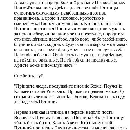
А вы слушайте народъ Божій Христіане Православные.
Пoимѣйте вы посту Двѣ на десять великія Пятницы
супротивъ окружныхъ, иззабранныхъ противъ
праздниковъ, Вѣрою и любовію, кротостью и
смиреніемъ, Постомъ и молитвою. Кто не станетъ эти
Пятницы поститися Постомъ и молитвою, или мужь съ
женою пребудучи на плотское на похотѣніе, породится
отъ нихъ дѣтище недоброе, либо воръ, либо разбойникъ,
блудникъ либо сводникъ, будетъ всѣмъ мірскимъ дѣламъ
оставщикъ, тотъ человѣкъ умретъ и не наслѣдуетъ себѣ
Царствіе небесное. Отрѣшенъ на муки на предвѣчныя,
на грѣхи на окаянные, На тѣ грѣхи на предвѣчные.
Христе Боже и помилуй насъ."
Симбирск. губ.
"Пріидите людіе, послушайте писаніе Божіе, Поученіе
Климента папы Римскаго. Пріимите правило малое, Да
сохранитъ человѣкъ заповѣдь Божію, Великихъ въ году
дванадесять Пятницъ.
Первая великая Пятница на первой недѣлѣ поста
Великаго. Почему та великая Пятница? Въ ту Пятницу
убилъ братъ брата, Каинъ Авеля. Кто станетъ той
Пятницѣ поститися Святымъ постомъ и молитвою, тотъ