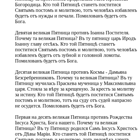
Богородица. Кто той Пятницѣ станетъ поститися
Святымъ постомъ и молитвою, тотъ человѣкъ избавленъ
будетъ отъ нужды и печали. Помилованъ будетъ отъ
Бога.
Девятая великая Пятница противъ Іоанна Постителя.
Почему та великая Пятница? Въ ту пятницу царь Иродъ
Іоанну главу отсѣкъ. Кто той Пятницѣ станетъ
поститися Святымъ постомъ и молитвою, тотъ человѣкъ
избавленъ будетъ отъ зубной и головной ломоты.
Помилованъ будетъ отъ Бога.
Десятая великая Пятница противъ Космы - Дамьяна
Безсребренниковъ. Почему та великая Пятница? Въ ту
Пятницу мучилась Праскева мученица у Максимильяна
царя. Стояла за вѣру за крещеную. За крестъ за молитву
за истину. Кто той Пятницѣ будетъ поститися Святымъ
постомъ и молитвою, тотъ на суду отъ судей напрасно
не осудится. Помилованъ будетъ отъ Бога.
Первая на десять великая Пятница противъ Рождества
Іисуса Христа, Бога нашего. Почему та великая
Пятница? Въ ту Пятницу родился Самъ Іисусъ Христосъ
отъ Дѣвы Маріи. Кто станетъ той Пятницѣ поститися
Святымъ постомъ и молитвою, тотъ человѣкъ узритъ