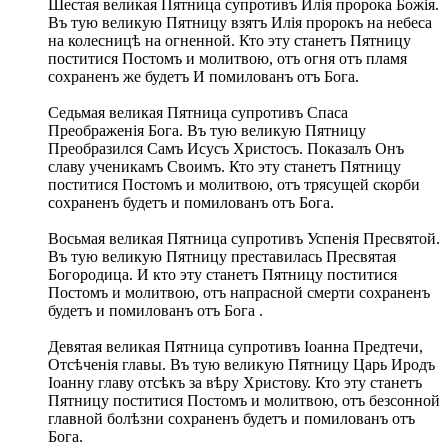
Шестая великая Пятница супротивъ Илія пророка Божія.
Въ тую великую Пятницу взятъ Илія пророкъ на небеса
на колесницѣ на огненной. Кто эту станетъ Пятницу
поститися Постомъ и молитвою, отъ огня отъ пламя
сохраненъ же будетъ И помилованъ отъ Бога.
Седьмая великая Пятница супротивъ Спаса
Преображенія Бога. Въ тую великую Пятницу
Преобразился Самъ Исусъ Христосъ. Показалъ Онъ
славу ученикамъ Своимъ. Кто эту станетъ Пятницу
поститися Постомъ и молитвою, отъ трясущей скорби
сохраненъ будетъ и помилованъ отъ Бога.
Восьмая великая Пятница супротивъ Успенія Пресвятой.
Въ тую великую Пятницу преставилась Пресвятая
Богородица. И кто эту станетъ Пятницу поститися
Постомъ и молитвою, отъ напрасной смерти сохраненъ
будетъ и помилованъ отъ Бога .
Девятая великая Пятница супротивъ Іоанна Предтечи,
Отсѣченія главы. Въ тую великую Пятницу Царь Иродъ
Іоанну главу отсѣкъ за вѣру Христову. Кто эту станетъ
Пятницу поститися Постомъ и молитвою, отъ безсонной
главной болѣзни сохраненъ будетъ и помилованъ отъ
Бога.