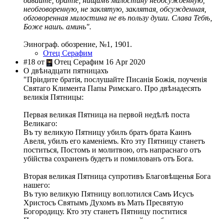
давайте, братіе, нищимъ милостину необсужденную,
необговоренную, не заклятую, заклятая, обсужденная,
обговоренная милостина не въ пользу души. Слава Тебѣ,
Боже нашъ. аминь".
Эинограф. обозрение, №1, 1901.
Отец Серафим
#18 от
Отец Серафим 16 Apr 2020
О двѣнадцати пятницахъ
"Пріидите братія, послушайте Писанія Божія, поученія
Святаго Климента Папы Римскаго. Про двѣнадесять
великія Пятницы:
Первая великая Пятница на первой недѣлѣ поста
Великаго:
Въ ту великую Пятницу убилъ братъ брата Каинъ
Авеля, убилъ его каменіемъ. Кто эту Пятницу станетъ
поститься, Постомъ и молитвою, отъ напраснаго отъ
убійства сохраненъ будетъ и помилованъ отъ Бога.
Вторая великая Пятница супротивъ Благовѣщенья Бога
нашего:
Въ тую великую Пятницу воплотился Самъ Исусъ
Христосъ Святымъ Духомъ въ Мать Пресвятую
Богородицу. Кто эту станетъ Пятницу поститися