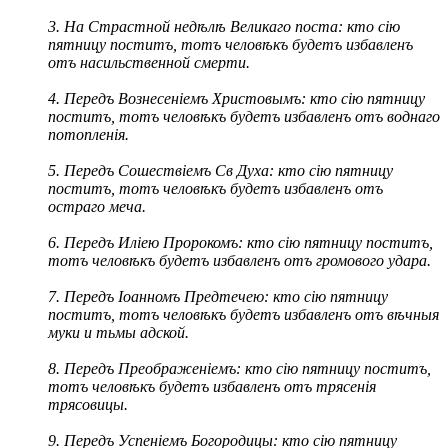
3. На Страстной недѣлѣ Великаго поста: кто сію
пятницу поститъ, тотъ человѣкъ будетъ избавленъ
отъ насильственной смерти.
4. Передъ Вознесеніемъ Христовымъ: кто сію пятницу
поститъ, тотъ человѣкъ будетъ избавленъ отъ воднаго
потопленія.
5. Передъ Сошествіемъ Св Духа: кто сію пятницу
поститъ, тотъ человѣкъ будетъ избавленъ отъ
остраго меча.
6. Передъ Иліею Пророкомъ: кто сію пятницу поститъ,
тотъ человѣкъ будетъ избавленъ отъ громового
удара.
7. Передъ Іоанномъ Предтечею: кто сію пятницу
поститъ, тотъ человѣкъ будетъ избавленъ отъ вѣчныя
муки и тьмы адской.
8. Передъ Преображеніемъ: кто сію пятницу поститъ,
тотъ человѣкъ будетъ избавленъ отъ трясенія
трясовицы.
9. Передъ Успеніемъ Богородицы: кто сію пятницу