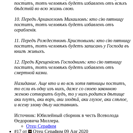
поститъ, тотъ человѣкъ будетъ избавленъ отъ всѣхъ
бѣдствій во всю жизнь свою.
10. Передъ Архангеломъ Михаиломъ: кто сію пятницу
поститъ, тотъ человѣкъ будетъ избавленъ отъ
ограбленія.
11. Передъ Рождествомъ Христовымъ: кто сію пятницу
поститъ, тотъ человѣкъ будетъ записанъ у Господа въ
книгѣ живыхъ.
12. Предъ Крещеніемъ Господнимъ: кто сію пятницу
поститъ, тотъ человѣкъ будетъ избавленъ отъ
смертной казни.
Назидание. Аще кто и во всѣ хотя пятницы поститъ,
то если въ одну изъ нихъ, даже со своею законною
женою сотворитъ блудъ, то у нихъ родится дѣтище
аки плутъ, аки воръ, аки злодѣй, аки глухое, аки слѣпое,
и всему злому дѣлу наставникъ.
Источник: Юбилейный сборник в честь Всеволода
Өедоровича Миллера.
Отец Серафим
#17 от
Отец Серафим 09 Apr 2020