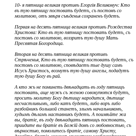
10- я пятница великая противъ Егоргія Великомуч: Кто
въ тую пятницу постовать будетъ, съ постомъ со
молитвою, отъ звѣря съѣденья сохраненъ будетъ.
Первая на десять пятница великая противъ Рождества
Христова: Кто въ тую пятницу постовать будетъ, съ
постомъ со молитвою, воззритъ тую душу Мать
Пресвятая Богородица.
Вторая на десять пятница великая противъ
Стрѣченья, Кто въ тую пятницу постовать будетъ, съ
постомъ со молитвою, сповѣдаетъ тые душу самъ
Исусъ Христосъ, возмутъ тую душу ангелы, подадутъ
тую душу Богу въ рай.
А кто жъ не поминеть двѣнадцать въ году пятницъ
постовать, аще мужъ съ женою совокупются будутъ,
просить молитву Богу дѣтищу народится, дѣтище
несчастливымъ, либо катъ будетъ, либо воръ либо
разбойникъ большой станетъ, злымъ начальникомъ,
худымъ дѣламъ наставникъ будетъ. А поимѣйте жа
вы, братіе, въ году двѣнадцать пятницъ постовать,
приидите вы братіе въ Божій домъ со любовностью, съ
вѣрностью, помолитесь братіе, самому Христу,