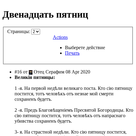
Двенадцать пятниц
Страницы:
Actions
Выберете действие
Печать
#16 от
Отец Серафим 08 Apr 2020
Великія пятницы:
1 -я. На первой недѣли великаго поста. Кто сію пятницу
постится, тотъ человѣкъ отъ незнае мой смерти
сохраненъ будетъ.
2 -я. Предъ Благовѣщеніемъ Пресвятой Богородицы. Кто
сію пятницу постится, тотъ человѣкъ отъ напраснаго
убивства сохраненъ будетъ.
3- я. На страстной недѣли. Кто сію пятницу постится,