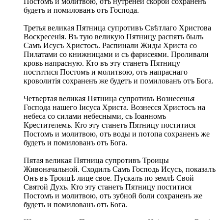
Постомъ и молитвою, отъ нутреней скорби сохраненъ
будетъ и помилованъ отъ Господа.
Третья великая Пятница супротивъ Свѣтлаго Христова
Воскресенія. Въ тую великую Пятницу распятъ былъ
Самъ Исусъ Христосъ. Распинали Жиды Христа со
Пилатами со книжницами и съ фарисеями. Проливали
кровь напрасную. Кто въ эту станетъ Пятницу
поститися Постомъ и молитвою, отъ напраснаго
кроволитія сохраненъ же будетъ и помилованъ отъ Бога.
Четвертая великая Пятница супротивъ Вознесенья
Господа нашего Іисуса Христа. Вознесся Христосъ на
небеса со силами небесными, съ Іоанномъ
Крестителемъ. Кто эту станетъ Пятницу поститися
Постомъ и молитвою, отъ воды и потопа сохраненъ же
будетъ и помилованъ отъ Бога.
Пятая великая Пятница супротивъ Троицы
Живоначальной. Сходилъ Самъ Господь Исусъ, показалъ
Онъ въ Троицѣ лице свое. Пускалъ по землѣ Свой
Святой Духъ. Кто эту станетъ Пятницу поститися
Постомъ и молитвою, отъ зубной боли сохраненъ же
будетъ и помилованъ отъ Бога.