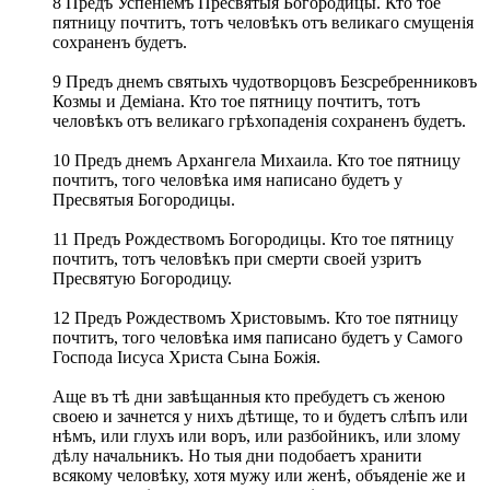
8 Предъ Успеніемъ Пресвятыя Богородицы. Кто тое
пятницу почтитъ, тотъ человѣкъ отъ великаго смущенія
сохраненъ будетъ.
9 Предъ днемъ святыхъ чудотворцовъ Безсребренниковъ
Козмы и Деміана. Кто тое пятницу почтитъ, тотъ
человѣкъ отъ великаго грѣхопаденія сохраненъ будетъ.
10 Предъ днемъ Архангела Михаила. Кто тое пятницу
почтитъ, того человѣка имя написано будетъ у
Пресвятыя Богородицы.
11 Предъ Рождествомъ Богородицы. Кто тое пятницу
почтитъ, тотъ человѣкъ при смерти своей узритъ
Пресвятую Богородицу.
12 Предъ Рождествомъ Христовымъ. Кто тое пятницу
почтитъ, того человѣка имя паписано будетъ у Самого
Господа Іисуса Христа Сына Божія.
Аще въ тѣ дни завѣщанныя кто пребудетъ съ женою
своею и зачнется у нихъ дѣтище, то и будетъ слѣпъ или
нѣмъ, или глухъ или воръ, или разбойникъ, или злому
дѣлу начальникъ. Но тыя дни подобаетъ хранити
всякому человѣку, хотя мужу или женѣ, объяденіе же и