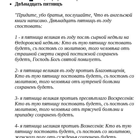
Двѣнадцать пятницъ
"Придите, убо братья, послушайте, Что въ ангельской
книги написано. Двѣнадцать пятницъ въ году
спостовать:
1 - я пятница великая въ году послѣ сырной недѣли на
Ѳедоровской недѣлѣ: Кто въ тую пятницу постовать
будетъ, съ постомъ со молитвою, того человѣка отъ
страшной смерти скорой постижной сохраненъ
будетъ, Господь Богъ святой помилуетъ.
2- я пятница великая въ году противъ Благовѣщенія,
Кто въ тую пятницу постовать будетъ, съ постомъ со
молитвою, того человѣка отъ нутреней болѣзни
сохраненъ будетъ.
3- я пятница великая противъ пресвѣтлаго Воскресенія:
Кто въ тую пятницу постовать будетъ, съ постомъ со
молитвою, того человѣка отъ трясучей болѣзни и
припадку сохраненъ будетъ.
4- я пятница ыеликая противъ Вознесенія: Кто въ тую
пятницу постовать будетъ, съ постомъ со молитвою,
женскаго полу отъ сужденья сохраненъ будетъ.