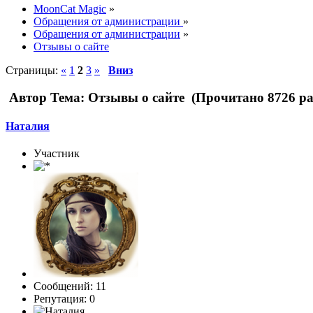
MoonCat Magic
»
Обращения от администрации
»
Обращения от администрации
»
Отзывы о сайте
Страницы:
«
1
2
3
»
Вниз
Автор
Тема: Отзывы о сайте (Прочитано 8726 ра
Наталия
Участник
Сообщений: 11
Репутация: 0