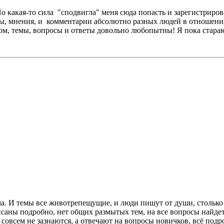
о какая-то сила "сподвигла" меня сюда попасть и зарегистриров
вы, мнения, и комментарии абсолютно разных людей в отношени
м, темы, вопросы и ответы довольно любопытны! Я пока стараю
ма. И темы все животрепещущие, и люди пишут от души, столько
исаны подробно, нет общих размытых тем, на все вопросы найдетс
 совсем не зазнаются, а отвечают на вопросы новичков, всё под