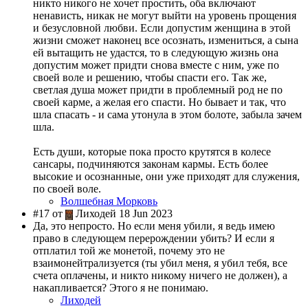
никто никого не хочет простить, оба включают
ненависть, никак не могут выйти на уровень прощения
и безусловной любви. Если допустим женщина в этой
жизни сможет наконец все осознать, измениться, а сына
ей вытащить не удастся, то в следующую жизнь она
допустим может придти снова вместе с ним, уже по
своей воле и решению, чтобы спасти его. Так же,
светлая душа может придти в проблемный род не по
своей карме, а желая его спасти. Но бывает и так, что
шла спасать - и сама утонула в этом болоте, забыла зачем
шла.
Есть души, которые пока просто крутятся в колесе
сансары, подчиняются законам кармы. Есть более
высокие и осознанные, они уже приходят для служения,
по своей воле.
Волшебная Морковь
#17 от
Лиходей 18 Jun 2023
Да, это непросто. Но если меня убили, я ведь имею
право в следующем перерождении убить? И если я
отплатил той же монетой, почему это не
взаимонейтрализуется (ты убил меня, я убил тебя, все
счета оплачены, и никто никому ничего не должен), а
накапливается? Этого я не понимаю.
Лиходей