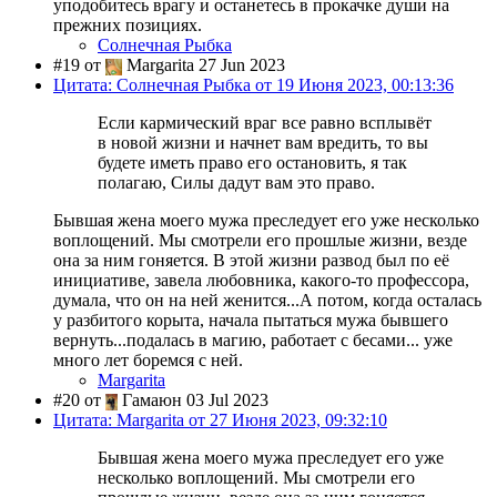
уподобитесь врагу и останетесь в прокачке души на
прежних позициях.
Солнечная Рыбка
#19 от
Margarita 27 Jun 2023
Цитата: Солнечная Рыбка от 19 Июня 2023, 00:13:36
Если кармический враг все равно всплывёт
в новой жизни и начнет вам вредить, то вы
будете иметь право его остановить, я так
полагаю, Силы дадут вам это право.
Бывшая жена моего мужа преследует его уже несколько
воплощений. Мы смотрели его прошлые жизни, везде
она за ним гоняется. В этой жизни развод был по её
инициативе, завела любовника, какого-то профессора,
думала, что он на ней женится...А потом, когда осталась
у разбитого корыта, начала пытаться мужа бывшего
вернуть...подалась в магию, работает с бесами... уже
много лет боремся с ней.
Margarita
#20 от
Гамаюн 03 Jul 2023
Цитата: Margarita от 27 Июня 2023, 09:32:10
Бывшая жена моего мужа преследует его уже
несколько воплощений. Мы смотрели его