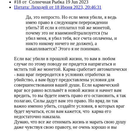
#18 от
Солнечная Рыбка 19 Jun 2023
Цитата: Лиходей от 18 Июня 2023, 20:46:31
Да, это непросто. Но если меня убили, я ведь
имею право в следующем перерождении
убить? И если я отплатил той же монетой,
почему это не взаимонейтрализуется (ты
убил меня, я убил тебя, все счета оплачены, и
никто никому ничего не должен), а
накапливается? Этого я не понимаю.
Если вас убили в прошлой жизни, то вам в любом
случае по этому поводу не придется напрягаться и
мстить той же монетой. Карма сработает автоматически
- ваш враг переродится в условиях отработки за
убийство, а вам будут предоставлены условия для
совершенствования вашей души. Если кармический
враг все равно всплывёт в новой жизни и начнет вам
вредить, то вы будете иметь право его остановить, я так
полагаю, Силы дадут вам это право. Но вряд ли так
важно именно убить, создайте условия, в которых враг
будет мучаться, если вам кажется, что карма его
недостаточно наказала.
Думаю, что все же отнимать жизнь и марать свою душу
даже чувствуя свою правоту, не очень хорошо и вы