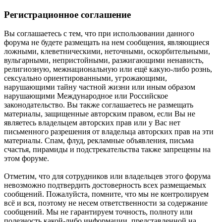
Регистрационное соглашение
Вы соглашаетесь с тем, что при использовании данного
форума не будете размещать на нем сообщения, являющиеся
ложными, клеветническими, неточными, оскорбительными,
вульгарными, непристойными, разжигающими ненависть,
религиозную, межнациональную или ещё какую-либо рознь,
сексуально ориентированными, угрожающими,
нарушающими тайну частной жизни или иным образом
нарушающими Международное или Российское
законодательство. Вы также соглашаетесь не размещать
материалы, защищенные авторским правом, если Вы не
являетесь владельцем авторских прав или у Вас нет
письменного разрешения от владельца авторских прав на эти
материалы. Спам, флуд, рекламные объявления, письма
счастья, пирамиды и подстрекательства также запрещены на
этом форуме.
Отметим, что для сотрудников или владельцев этого форума
невозможно подтвердить достоверность всех размещаемых
сообщений. Пожалуйста, помните, что мы не контролируем
всё и вся, поэтому не несем ответственности за содержание
сообщений. Мы не гарантируем точность, полноту или
полезность какой-либо информации, представленной на