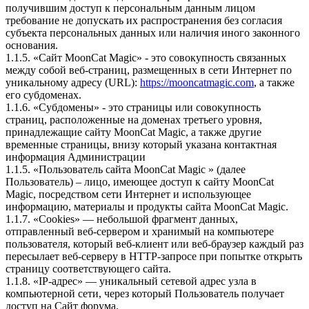
получившим доступ к персональным данным лицом
требование не допускать их распространения без согласия
субъекта персональных данных или наличия иного законного
основания.
1.1.5. «Сайт MoonCat Magic» - это совокупность связанных
между собой веб-страниц, размещенных в сети Интернет по
уникальному адресу (URL):
https://mooncatmagic.com
, а также
его субдоменах.
1.1.6. «Субдомены» - это страницы или совокупность
страниц, расположенные на доменах третьего уровня,
принадлежащие сайту MoonCat Magic, а также другие
временные страницы, внизу который указана контактная
информация Администрации
1.1.5. «Пользователь сайта MoonCat Magic » (далее
Пользователь) – лицо, имеющее доступ к сайту MoonCat
Magic, посредством сети Интернет и использующее
информацию, материалы и продукты сайта MoonCat Magic.
1.1.7. «Cookies» — небольшой фрагмент данных,
отправленный веб-сервером и хранимый на компьютере
пользователя, который веб-клиент или веб-браузер каждый раз
пересылает веб-серверу в HTTP-запросе при попытке открыть
страницу соответствующего сайта.
1.1.8. «IP-адрес» — уникальный сетевой адрес узла в
компьютерной сети, через который Пользователь получает
доступ на Сайт форума.