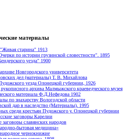
ические материалы
 "Живая старина" 1913
Очерки по истории грузинской словестности". 1895
ендерского уезда" 1900
 архиве Новгородского университета
довских дел (материалы) Т. В. Михайлова
Пудожского уезда Олонецкой губернии, 1926
з рукописного архива Малмыжского краеведческого музея
ческого материала Ф.Д.Нефедова 1902
алы по знахарству Вологодской области
ской дар в наследство (Материалы). 1995
ных среди крестьян Пудожского у. Олонецкой губернии
сские заговоры Карелии
 заговоры славянских народов
 народно-бытовая медицина»
е народное чернокнижие
ыт великаго севера. 1898