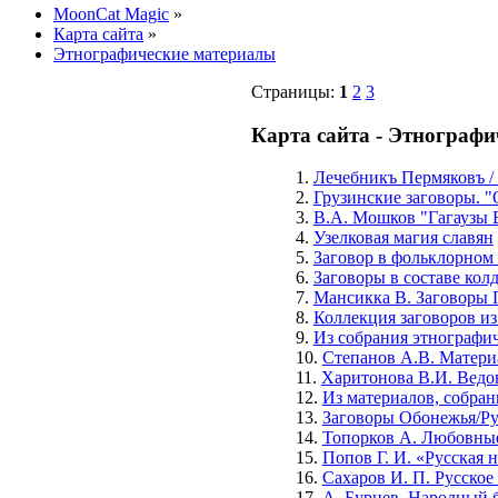
MoonCat Magic
»
Карта сайта
»
Этнографические материалы
Страницы:
1
2
3
Карта сайта - Этнограф
1.
Лечебникъ Пермяковъ /
2.
Грузинские заговоры. "
3.
В.А. Мошков "Гагаузы Б
4.
Узелковая магия славян
5.
Заговор в фольклорном
6.
Заговоры в составе кол
7.
Мансикка В. Заговоры 
8.
Коллекция заговоров и
9.
Из собрания этнографи
10.
Степанов А.В. Матери
11.
Харитонова В.И. Ведов
12.
Из материалов, собран
13.
Заговоры Обонежья/Ру
14.
Топорков А. Любовные
15.
Попов Г. И. «Русская
16.
Сахаров И. П. Русско
17.
А. Бурцев. Народный б