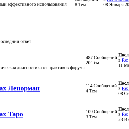
тями эффективного использования
8 Тем
08 Января 20
оследний ответ
Посл
487 Сообщений
в
Re:
20 Тем
11 Ма
гическая диагностика от практиков форума
Посл
114 Сообщений
тах Ленорман
в
Re:
4 Тем
08 Се
Посл
109 Сообщений
ах Таро
в
Re:
3 Тем
23 Ию