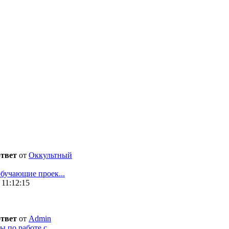
ответ
от
Оккультный
бучающие проек...
 11:12:15
ответ
от
Admin
 по работе с ...