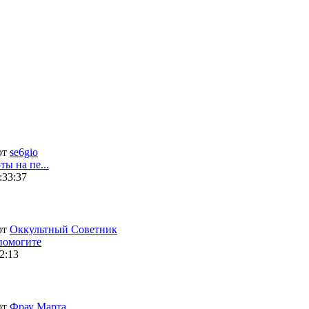
от
se6gio
ты на пе...
:33:37
от
Оккультный Советник
помогите
2:13
от
Фрау Марта