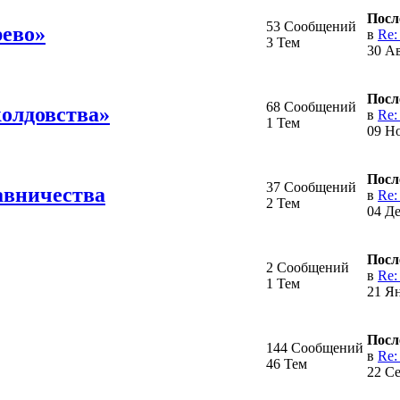
Посл
53 Сообщений
рево»
в
Re:
3 Тем
30 Ав
Посл
68 Сообщений
олдовства»
в
Re:
1 Тем
09 Но
Посл
37 Сообщений
авничества
в
Re:
2 Тем
04 Де
Посл
2 Сообщений
в
Re:
1 Тем
21 Ян
Посл
144 Сообщений
в
Re:
46 Тем
22 Се