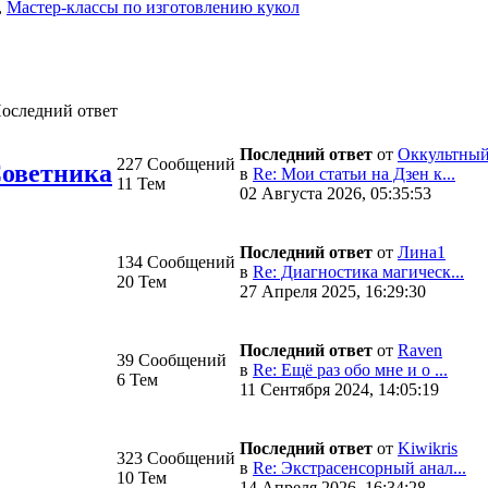
,
Мастер-классы по изготовлению кукол
оследний ответ
Последний ответ
от
Оккультный
227 Сообщений
Советника
в
Re: Мои статьи на Дзен к...
11 Тем
02 Августа 2026, 05:35:53
Последний ответ
от
Лина1
134 Сообщений
в
Re: Диагностика магическ...
20 Тем
27 Апреля 2025, 16:29:30
Последний ответ
от
Raven
39 Сообщений
в
Re: Ещё раз обо мне и о ...
6 Тем
11 Сентября 2024, 14:05:19
Последний ответ
от
Kiwikris
323 Сообщений
в
Re: Экстрасенсорный анал...
10 Тем
14 Апреля 2026, 16:34:28