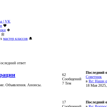
ы | VK
ан
🖤
тики
🍀
🌼
ых
мастер классов
🔔
оследний ответ
Последний 
рации
62
Советник
Сообщений
в
Re: Наши о
7 Тем
ме. Объявления. Анонсы.
18 Мая 2025,
17
Последний 
Сообщений
в
Re: Вопросы