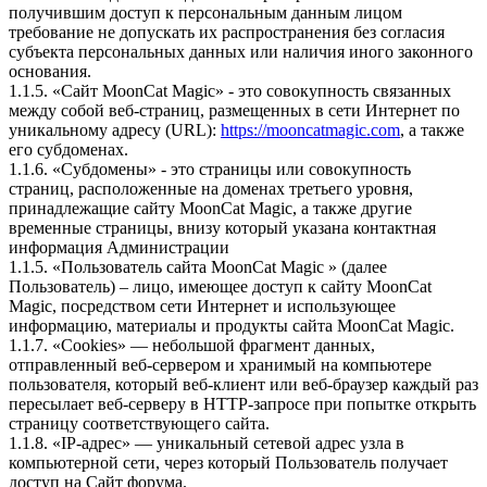
получившим доступ к персональным данным лицом
требование не допускать их распространения без согласия
субъекта персональных данных или наличия иного законного
основания.
1.1.5. «Сайт MoonCat Magic» - это совокупность связанных
между собой веб-страниц, размещенных в сети Интернет по
уникальному адресу (URL):
https://mooncatmagic.com
, а также
его субдоменах.
1.1.6. «Субдомены» - это страницы или совокупность
страниц, расположенные на доменах третьего уровня,
принадлежащие сайту MoonCat Magic, а также другие
временные страницы, внизу который указана контактная
информация Администрации
1.1.5. «Пользователь сайта MoonCat Magic » (далее
Пользователь) – лицо, имеющее доступ к сайту MoonCat
Magic, посредством сети Интернет и использующее
информацию, материалы и продукты сайта MoonCat Magic.
1.1.7. «Cookies» — небольшой фрагмент данных,
отправленный веб-сервером и хранимый на компьютере
пользователя, который веб-клиент или веб-браузер каждый раз
пересылает веб-серверу в HTTP-запросе при попытке открыть
страницу соответствующего сайта.
1.1.8. «IP-адрес» — уникальный сетевой адрес узла в
компьютерной сети, через который Пользователь получает
доступ на Сайт форума.