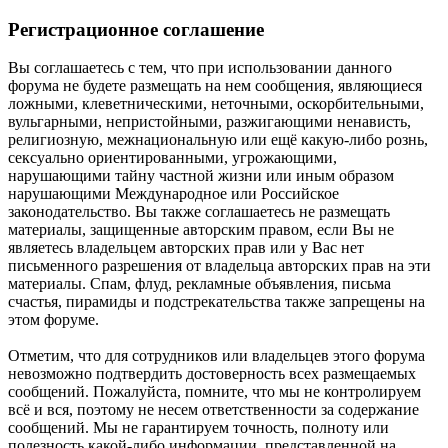
Регистрационное соглашение
Вы соглашаетесь с тем, что при использовании данного
форума не будете размещать на нем сообщения, являющиеся
ложными, клеветническими, неточными, оскорбительными,
вульгарными, непристойными, разжигающими ненависть,
религиозную, межнациональную или ещё какую-либо рознь,
сексуально ориентированными, угрожающими,
нарушающими тайну частной жизни или иным образом
нарушающими Международное или Российское
законодательство. Вы также соглашаетесь не размещать
материалы, защищенные авторским правом, если Вы не
являетесь владельцем авторских прав или у Вас нет
письменного разрешения от владельца авторских прав на эти
материалы. Спам, флуд, рекламные объявления, письма
счастья, пирамиды и подстрекательства также запрещены на
этом форуме.
Отметим, что для сотрудников или владельцев этого форума
невозможно подтвердить достоверность всех размещаемых
сообщений. Пожалуйста, помните, что мы не контролируем
всё и вся, поэтому не несем ответственности за содержание
сообщений. Мы не гарантируем точность, полноту или
полезность какой-либо информации, представленной на