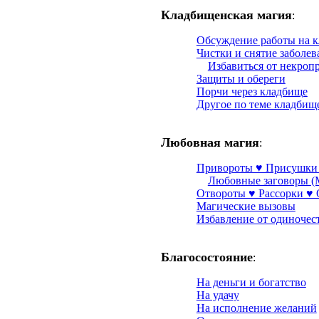
Кладбищенская магия
:
Обсуждение работы на 
Чистки и снятие заболе
Избавиться от некроп
Защиты и обереги
Порчи через кладбище
Другое по теме кладбищ
Любовная магия
:
Привороты ♥ Присушки
Любовные заговоры (
Отвороты ♥ Рассорки ♥
Магические вызовы
Избавление от одиночес
Благосостояние
:
На деньги и богатство
На удачу
На исполнение желаний