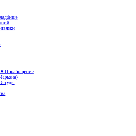
кладбище
ваний
ривязки
е
 ♥ Порабощение
Марьяна)
 Остуды
тва