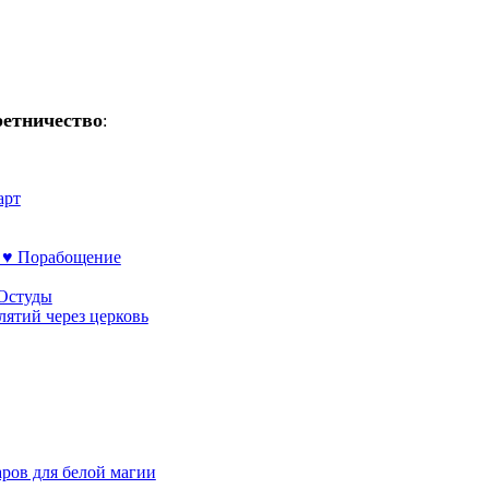
ретничество
:
арт
 ♥ Порабощение
 Остуды
лятий через церковь
аров для белой магии