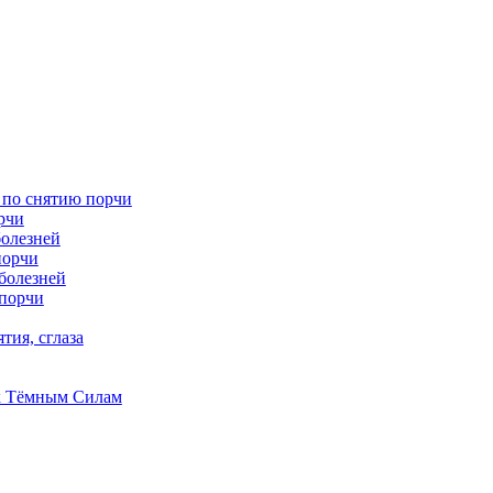
 по снятию порчи
рчи
болезней
порчи
 болезней
 порчи
тия, сглаза
к Тёмным Силам