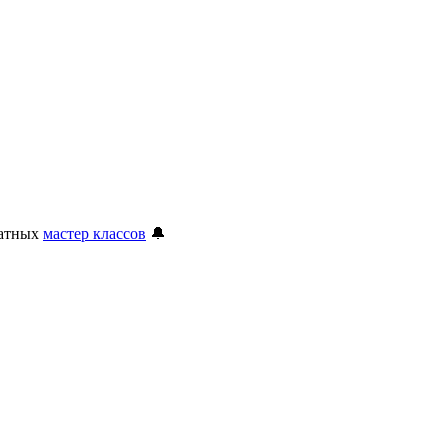
латных
мастер классов
🔔