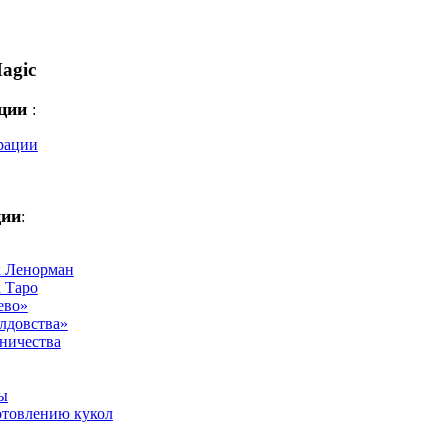
agic
ации
:
рации
ции
:
х Ленорман
х Таро
ево»
лдовства»
ничества
ы
отовлению кукол