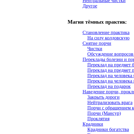
Нейтральные чистки
Другое
Магия тёмных практик
:
Становление практика
На силу колдовскую
Снятие порчи
Чистки
Обсуждение вопросов
Переклады болезни и по
Переклад на предмет 
Переклад на предмет 
Переклад на человека
Переклад на человека
Переклад на подарок
Наведение порчи, прокля
Закрыть дороги
Нейтрализовать врага
Порчи с обращением 
Порчи (Мансур)
Проклятия
Крадники
Крадники богатства