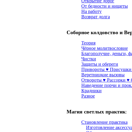
Открытие дорог
От бедности и нищеты
На работу
Возврат долга
Соборное колдовство и Ве
Теория
Чёрное молитвословие
Благополучие, деньги, ф
Чистки
Защиты и обереги
Привороты ♥ Присушки
Веретницкие вызовы
Отвороты ♥ Рассорки ♥
Наведение порчи и прок
Крадники
Разное
Магия светлых практик
:
Становление практика
Изготовление аксессу