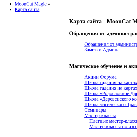
MoonCat Magic
»
Карта сайта
Карта сайта - MoonCat M
Обращения от администр
Обращения от админист
Заметки Админа
Магическое обучение и ак
Акции Форума
Школа гадания на карта
Школа гадания на карта
Школа «Родословное Др
Школа «Деревенского ко
Школа магического Трав
Семинары
Мастер-классы
Платные мастер-класс
Мастер-классы по изг