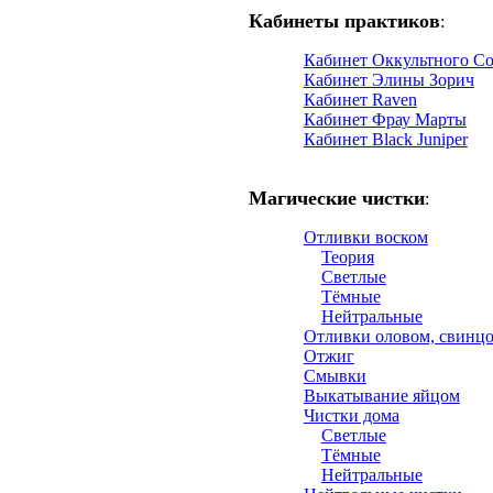
Кабинеты практиков
:
Кабинет Оккультного С
Кабинет Элины Зорич
Кабинет Raven
Кабинет Фрау Марты
Кабинет Black Juniper
Магические чистки
:
Отливки воском
Теория
Светлые
Тёмные
Нейтральные
Отливки оловом, свинц
Отжиг
Смывки
Выкатывание яйцом
Чистки дома
Светлые
Тёмные
Нейтральные