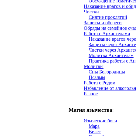
Обсуждение тематиче
Наказание врагов и оби
Чистки
Снятие проклятий
Защиты и обереги
Обряды на семейное сча
Работа с Архангелами
Наказание врагов чер
Защиты через Арханг
Чистки через Арханге
Молитва Архангелам
Практика работы с Ан
Молитвы
Сны Богородицы
Псалмы
Работа с Родом
Избавление от алкоголь
Разное
Магия язычества
:
Языческие боги
Мара
Велес