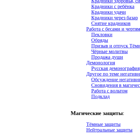
Крадники здоровья, с
Крадники с ребёнка
Крадники удачи
Крадники через базар
Снятие крадников
Работа с бесами и чертя
Пекловки
Обряды
Призыв и отпуск Тём
Чёрные молитвы
Продажа души
Демонология
Русская демонография
Другое по теме негатив
Обсуждение негативн
Сновидения в магичес
Работа с вольтом
Подклад
Магические защиты
:
Тёмные защиты
Нейтральные защиты