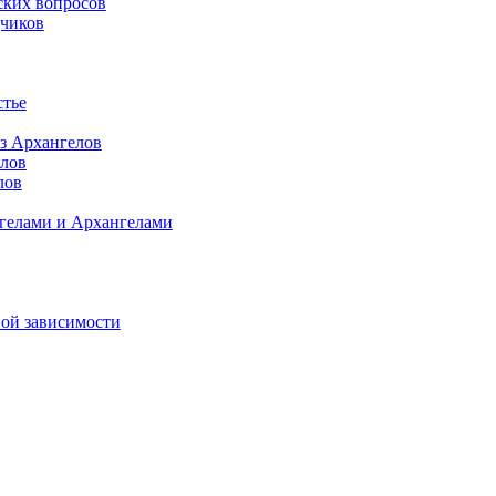
ских вопросов
дчиков
стье
ез Архангелов
елов
лов
гелами и Архангелами
ной зависимости