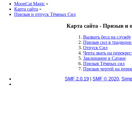
MoonCat Magic
»
Карта сайта
»
Призыв и отпуск Тёмных Сил
Карта сайта - Призыв и
1.
Вызвать беса на службу
2.
Призыв сил в традиции
3.
Отпуск Сил
4.
Черта звать на перекрес
5.
Заклинание к Сатане
6.
Призыв Тёмных сил
7.
Призыв чертей на перек
SMF 2.0.19
|
SMF © 2020
,
Simp