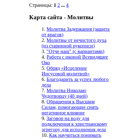
Страницы:
1
2
...
4
Карта сайта - Молитвы
1.
Молитва Задержания (защита
от врагов)
2.
Молитвы от нечистого духа
(из старинной рукописи)
3.
"Отче наш" (с вариантами)
4.
Работа с иконой Всевидящее
Око
5.
Обряд «Исцеление
Иисусовой молитвой»
6.
Благодарить за успех любого
дела
7.
Молитва Николаю
Чудотворцу (40 дней)
8.
Обращения к Высшим
Силам, помогающие снять
негативное влияние
9.
Заговор на воду для
подключения к христианскому
эгрегору для исполнения дела
10.
Как научиться понимать