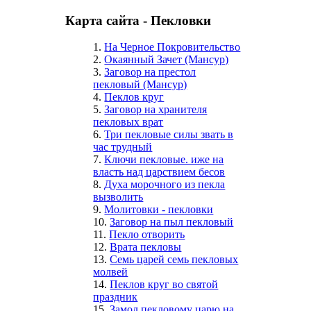
Карта сайта - Пекловки
1.
На Черное Покровительство
2.
Окаянный Зачет (Мансур)
3.
Заговор на престол
пекловый (Мансур)
4.
Пеклов круг
5.
Заговор на хранителя
пекловых врат
6.
Три пекловые силы звать в
час трудный
7.
Ключи пекловые. иже на
власть над царствием бесов
8.
Духа морочного из пекла
вызволить
9.
Молитовки - пекловки
10.
Заговор на пыл пекловый
11.
Пекло отворить
12.
Врата пекловы
13.
Семь царей семь пекловых
молвей
14.
Пеклов круг во святой
праздник
15.
Замол пекловому царю на