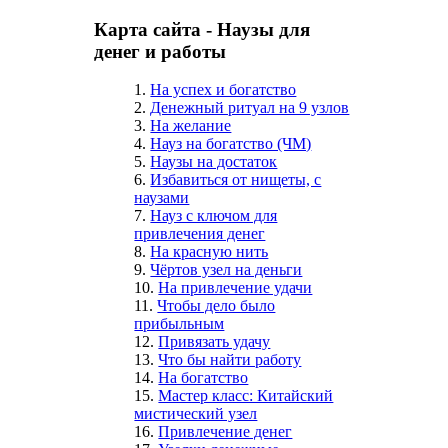
Карта сайта - Наузы для
денег и работы
1.
На успех и богатство
2.
Денежный ритуал на 9 узлов
3.
На желание
4.
Науз на богатство (ЧМ)
5.
Наузы на достаток
6.
Избавиться от нищеты, с
наузами
7.
Науз с ключом для
привлечения денег
8.
На красную нить
9.
Чёртов узел на деньги
10.
На привлечение удачи
11.
Чтобы дело было
прибыльным
12.
Привязать удачу
13.
Что бы найти работу
14.
На богатство
15.
Мастер класс: Китайский
мистический узел
16.
Привлечение денег