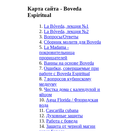
Карта сайта - Boveda
Espiritual
1.
La Bóveda, лекция №1
2.
La Bóveda, лекция №2
3.
Вопросы/Ответы
4.
Сборник молитв для Boveda
5.
Lа Madamа -
покровительница
прорицателей
6.
Ванны на основе Boveda
7.
Ошибки, совершаемые при
работе с Boveda Espiritual
8.
7 вопросов кубинскому
медиуму
9.
Чистка дома с календулой и
яйцом
10.
Agua Florida / Флоридская
вода
11.
Cascarilla cubana
12.
Духовные защиты
13.
Работа с боведа
14.
Защита от черной магии