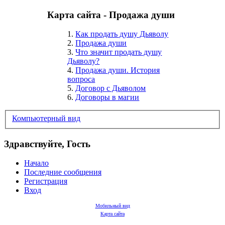
Карта сайта - Продажа души
1.
Как продать душу Дьяволу
2.
Продажа души
3.
Что значит продать душу
Дьяволу?
4.
Продажа души. История
вопроса
5.
Договор с Дьяволом
6.
Договоры в магии
Компьютерный вид
Здравствуйте, Гость
Начало
Последние сообщения
Регистрация
Вход
Мобильный вид
Карта сайта