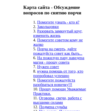
Карта сайта - Обсуждение
вопросов по снятию порчи
1.
Помогите узнать - кто я?
2.
Закольцовки
3.
Разорвать замкнутый круг,
изменить жизнь
4.
Помогите советом кому не
жалко
5.
Порча на смерть, дайте
пожалуйста совет как быть...
6.
На пожилую пару наведена
магия - прошу совета
7.
Нужен совет
8.
нужна помощь от того, кто
попробовал успешно
9.
Помогите пожалуйста
разобраться новичку!!!
10.
Прошу помощи Уважаемые
Практики.
11.
Оговоры, свечи, работа с
высшими силами
12.
Подмена судьбы