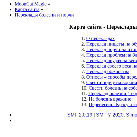
MoonCat Magic
»
Карта сайта
»
Переклады болезни и порчи
Карта сайта - Переклады
1.
О перекладах
2.
Переклад нищеты на об
3.
Переклад порчи на птиц
4.
Переклад проблем на б
5.
Переклад неудач на вен
6.
Переклад своего веса н
7.
Переклад обжорства
8.
Относы – способы пере
9.
Свести порчу на ворона
10.
Свести болезнь на соб
11.
Переклад болезни (тео
12.
На болезнь вражине
13.
Перенесено: Красу отн
SMF 2.0.19
|
SMF © 2020
,
Simp