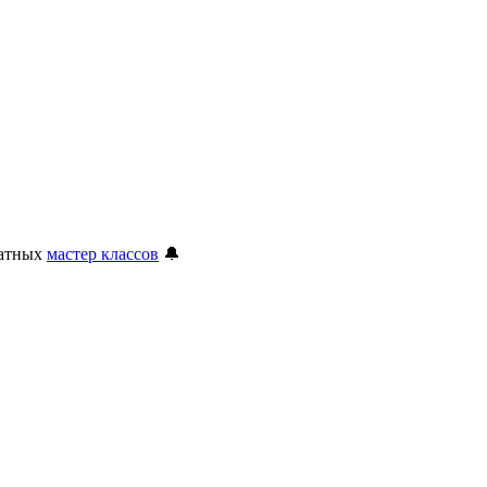
латных
мастер классов
🔔