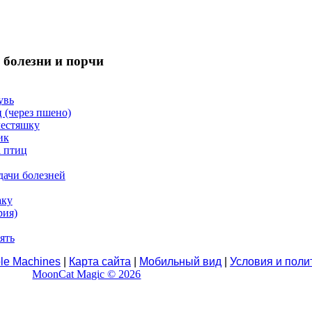
 болезни и порчи
увь
 (через пшено)
лестяшку
ик
а птиц
дачи болезней
аку
рия)
ять
le Machines
|
Карта сайта
|
Мобильный вид
|
Условия и поли
MoonCat Magic © 2026