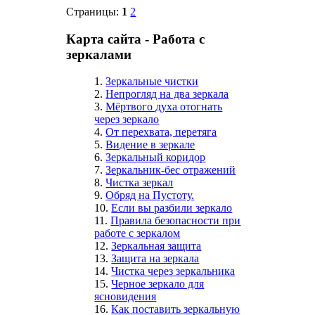
Страницы:
1
2
Карта сайта - Работа с
зеркалами
1.
Зеркальные чистки
2.
Непрогляд на два зеркала
3.
Мёртвого духа отогнать
через зеркало
4.
От перехвата, перетяга
5.
Видение в зеркале
6.
Зеркальный коридор
7.
Зеркальник-бес отражений
8.
Чистка зеркал
9.
Обряд на Пустоту.
10.
Если вы разбили зеркало
11.
Правила безопасности при
работе с зеркалом
12.
Зеркальная защита
13.
Защита на зеркала
14.
Чистка через зеркальника
15.
Черное зеркало для
ясновидения
16.
Как поставить зеркальную